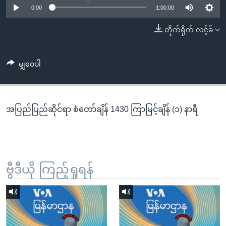
အ
0:00
1:00:00
သုတပဒေသာ အင်္ဂလိပ်စာ
ညွန်း
Learning English
တိုက်ရိုက် လင့်ခ်
စာမျက်နှာ
သို့
ဗွီအိုအေ လူမှုကွန်ယက်များ
ကျော်
မျှဝေပါ
ကြည့်
ရန်
ဘာသာစကားများ
ရှာဖွေ
အပြည်ပြည်ဆိုင်ရာ စံတော်ချိန် 1430 ကြာမြင့်ချိန် (၁) နာရီ
ရန်
နေရာ
သို့
ကျော်
ရန်
ဗွီဒီယို ကြည့်ရှုရန်