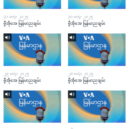
၃၁ မတ္၊ ၂၀၂၅
၃၀ မတ္၊ ၂၀၂၅
ဗွီအိုအေ မြန်မာညချမ်း
ဗွီအိုအေ မြန်မာညချမ်း
၂၉ မတ္၊ ၂၀၂၅
၂၈ မတ္၊ ၂၀၂၅
ဗွီအိုအေ မြန်မာညချမ်း
ဗွီအိုအေ မြန်မာညချမ်း