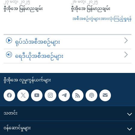
၂၇ မတ္၊ ၂၀၂၅
၂၆ မတ္၊ ၂၀၂၅
ဗွီအိုအေ မြန်မာညချမ်း
ဗွီအိုအေ မြန်မာညချမ်း
အစီအစဉ်တွဲများအားလုံးကြည့်ရှုရန်
ရုပ်သံအစီအစဉ်များ
ရေဒီယိုအစီအစဉ်များ
ဗွီအိုအေ လူမှုကွန်ယက်များ
သတင်း
၀န်ဆောင်မှုများ