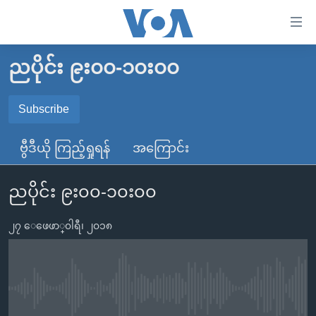
သုံး
ရ
လွယ်ကူ
ညပိုင်း ၉း၀၀-၁၀း၀၀
မူလစာမျက်နှာ
စေ
မြန်မာ
Subscribe
သည့်
SUBSCRIBE
ကမ္ဘာ့သတင်းများ
Link
ဗွီဒီယို ကြည့်ရှုရန်
အကြောင်း
ဗွီဒီယို
နိုင်ငံတကာ
များ
Spotify
သတင်းလွတ်လပ်ခွင့်
အမေရိကန်
ပင်မ
ညပိုင်း ၉း၀၀-၁၀း၀၀
ရပ်ဝန်းတခု လမ်းတခု အလွန်
တရုတ်
အကြောင်းအရာ
ရယူရန်
သို့
၂၇ ေဖေဖာ္၀ါရီ၊ ၂၀၁၈
အင်္ဂလိပ်စာလေ့လာမယ်
အစ္စရေး-ပါလက်စတိုင်း
ကျော်
အပတ်စဉ်ကဏ္ဍများ
အမေရိကန်သုံးအီဒီယံ
ကြည့်
ရေဒီယိုနှင့်ရုပ်သံ အချက်အလက်များ
မကြေးမုံရဲ့ အင်္ဂလိပ်စာ
ရေဒီယို
ရန်
No media source currently available
ပင်မ
ရေဒီယို/တီဗွီအစီအစဉ်
ရုပ်ရှင်ထဲက အင်္ဂလိပ်စာ
တီဗွီ