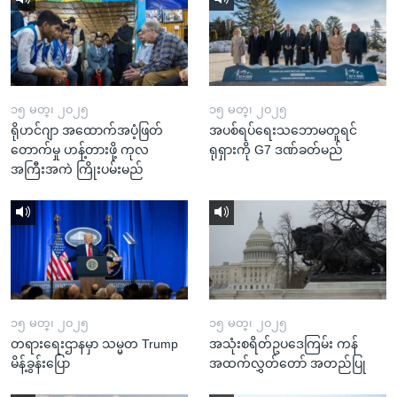
၁၅ မတ္၊ ၂၀၂၅
၁၅ မတ္၊ ၂၀၂၅
ရိုဟင်ဂျာ အထောက်အပံ့ဖြတ်
အပစ်ရပ်ရေးသဘောမတူရင်
တောက်မှု ဟန့်တားဖို့ ကုလ
ရုရှားကို G7 ဒဏ်ခတ်မည်
အကြီးအကဲ ကြိုးပမ်းမည်
၁၅ မတ္၊ ၂၀၂၅
၁၅ မတ္၊ ၂၀၂၅
တရားရေးဌာနမှာ သမ္မတ Trump
အသုံးစရိတ်ဥပဒေကြမ်း ကန်
မိန့်ခွန်းပြော
အထက်လွှတ်တော် အတည်ပြု