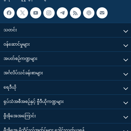
သတင်း
၀န်ဆောင်မှုများ
အပတ်စဉ်ကဏ္ဍများ
အင်္ဂလိပ်သင်ခန်းစာများ
ရေဒီယို
ရုပ်သံအစီအစဉ်နှင့် ဗွီဒီယိုကဏ္ဍများ
ဗွီအိုအေအကြောင်း
ဗွီအိုအေ မိုဘိုင်းလ်အက်ပ်များ ဒေါင်းလုတ်ယူရန်