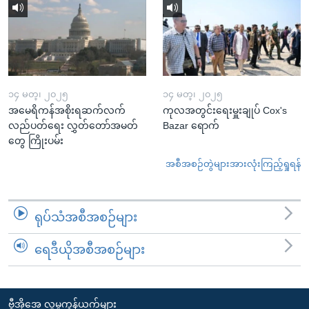
၁၄ မတ္၊ ၂၀၂၅
၁၄ မတ္၊ ၂၀၂၅
အမေရိကန်အစိုးရဆက်လက်
ကုလအတွင်းရေးမှူးချုပ် Cox's
လည်ပတ်ရေး လွှတ်တော်အမတ်
Bazar ရောက်
တွေ ကြိုးပမ်း
အစီအစဉ်တွဲများအားလုံးကြည့်ရှုရန်
ရုပ်သံအစီအစဉ်များ
ရေဒီယိုအစီအစဉ်များ
ဗွီအိုအေ လူမှုကွန်ယက်များ