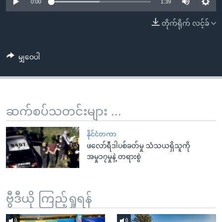
အ
0:00
1:39
သုတပဒေသာ အင်္ဂလိပ်စာ
ညွန်း
Learning English
တိုက်ရိုက် လင့်ခ်
စာမျက်နှာ
သို့
ဗွီအိုအေ လူမှုကွန်ယက်များ
ကျော်
မျှဝေပါ
ကြည့်
ရန်
ဘာသာစကားများ
ရှာဖွေ
ဆက်စပ်သတင်းများ ...
ရန်
နေရာ
နိုင်ငံတကာ
သို့
ဖလော်ရီဒါပစ်ခတ်မှု သံသယရှိသူကို
ကျော်
အမှု၁၇မှုနဲ့ တရားစွဲ
ရန်
ဗွီဒီယို ကြည့်ရှုရန်