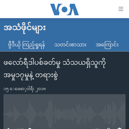
သုံး
ရ
လွယ်ကူ
အသံဖိုင်များ
မူလစာမျက်နှာ
စေ
မြန်မာ
ဗွီဒီယို ကြည့်ရှုရန်
သတင်းစာသား
အကြောင်း
သည့်
ကမ္ဘာ့သတင်းများ
Link
ဖလော်ရီဒါပစ်ခတ်မှု သံသယရှိသူကို
ဗွီဒီယို
နိုင်ငံတကာ
များ
သတင်းလွတ်လပ်ခွင့်
အမေရိကန်
အမှု၁၇မှုနဲ့ တရားစွဲ
ပင်မ
ရပ်ဝန်းတခု လမ်းတခု အလွန်
တရုတ်
အကြောင်းအရာ
၁၅ ေဖေဖာ္၀ါရီ၊ ၂၀၁၈
သို့
အင်္ဂလိပ်စာလေ့လာမယ်
အစ္စရေး-ပါလက်စတိုင်း
ကျော်
အပတ်စဉ်ကဏ္ဍများ
အမေရိကန်သုံးအီဒီယံ
ကြည့်
ရေဒီယိုနှင့်ရုပ်သံ အချက်အလက်များ
မကြေးမုံရဲ့ အင်္ဂလိပ်စာ
ရေဒီယို
ရန်
No media source currently available
ပင်မ
ရေဒီယို/တီဗွီအစီအစဉ်
ရုပ်ရှင်ထဲက အင်္ဂလိပ်စာ
တီဗွီ