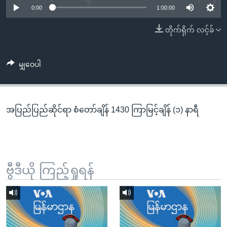
အ
0:00
1:00:00
သုတပဒေသာ အင်္ဂလိပ်စာ
ညွန်း
Learning English
တိုက်ရိုက် လင့်ခ်
စာမျက်နှာ
သို့
ဗွီအိုအေ လူမှုကွန်ယက်များ
ကျော်
မျှဝေပါ
ကြည့်
ရန်
ဘာသာစကားများ
ရှာဖွေ
အပြည်ပြည်ဆိုင်ရာ စံတော်ချိန် 1430 ကြာမြင့်ချိန် (၁) နာရီ
ရန်
နေရာ
သို့
ကျော်
ရန်
ဗွီဒီယို ကြည့်ရှုရန်