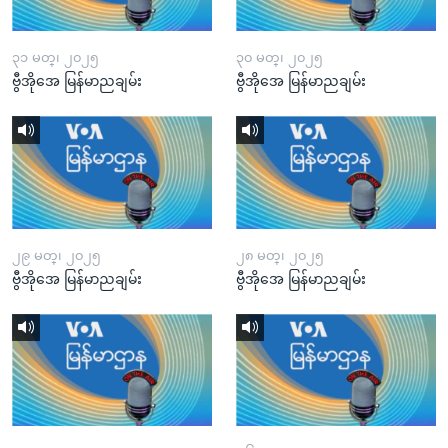
၃၁ မတ္၊ ၂၀၂၅
၃၀ မတ္၊ ၂၀၂၅
ဗွီအိုအေ မြန်မာညချမ်း
ဗွီအိုအေ မြန်မာညချမ်း
၂၉ မတ္၊ ၂၀၂၅
၂၈ မတ္၊ ၂၀၂၅
ဗွီအိုအေ မြန်မာညချမ်း
ဗွီအိုအေ မြန်မာညချမ်း