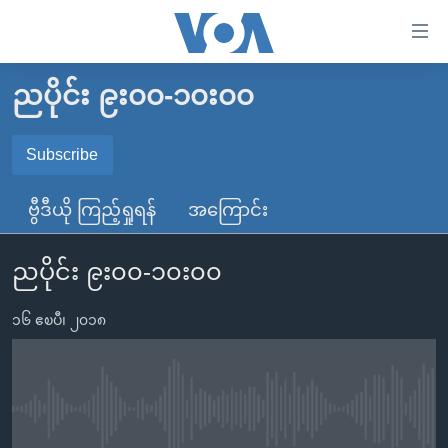
သုံး
ရ
လွယ်ကူ
ညပိုင်း ၉း၀၀-၁၀း၀၀
မူလစာမျက်နှာ
စေ
မြန်မာ
Subscribe
သည့်
SUBSCRIBE
ကမ္ဘာ့သတင်းများ
Link
ဗွီဒီယို ကြည့်ရှုရန်
အကြောင်း
ဗွီဒီယို
နိုင်ငံတကာ
များ
Spotify
သတင်းလွတ်လပ်ခွင့်
အမေရိကန်
ပင်မ
ညပိုင်း ၉း၀၀-၁၀း၀၀
ရပ်ဝန်းတခု လမ်းတခု အလွန်
တရုတ်
အကြောင်းအရာ
ရယူရန်
သို့
၁၆ ဧၿပီ၊ ၂၀၁၈
အင်္ဂလိပ်စာလေ့လာမယ်
အစ္စရေး-ပါလက်စတိုင်း
ကျော်
အပတ်စဉ်ကဏ္ဍများ
အမေရိကန်သုံးအီဒီယံ
ကြည့်
ရေဒီယိုနှင့်ရုပ်သံ အချက်အလက်များ
မကြေးမုံရဲ့ အင်္ဂလိပ်စာ
ရေဒီယို
ရန်
No media source currently available
ပင်မ
ရေဒီယို/တီဗွီအစီအစဉ်
ရုပ်ရှင်ထဲက အင်္ဂလိပ်စာ
တီဗွီ