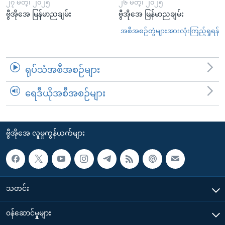
၂၇ မတ္၊ ၂၀၂၅
၂၆ မတ္၊ ၂၀၂၅
ဗွီအိုအေ မြန်မာညချမ်း
ဗွီအိုအေ မြန်မာညချမ်း
အစီအစဉ်တွဲများအားလုံးကြည့်ရှုရန်
ရုပ်သံအစီအစဉ်များ
ရေဒီယိုအစီအစဉ်များ
ဗွီအိုအေ လူမှုကွန်ယက်များ
သတင်း
၀န်ဆောင်မှုများ