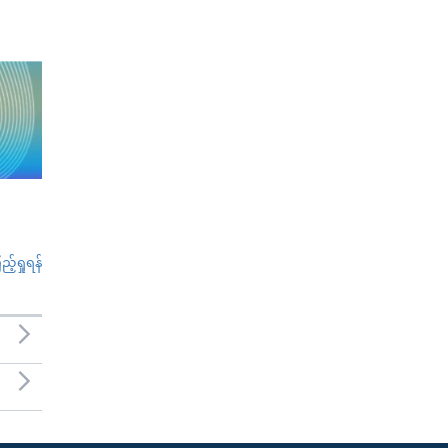
်ရှုရန်