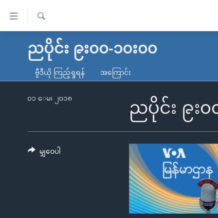
သုံး
ရ
ရှာဖွေ
လွယ်ကူ
မူလစာမျက်နှာ
ညပိုင်း ၉း၀၀-၁၀း၀၀
ရ
စေ
မြန်မာ
လာ
ဗွီဒီယို ကြည့်ရှုရန်
အကြောင်း
သည့်
ဒ်
ကမ္ဘာ့သတင်းများ
Link
ဗွီဒီယို
နိုင်ငံတကာ
၀၁ ေမ၊ ၂၀၁၈
ညပိုင်း ၉း
များ
သတင်းလွတ်လပ်ခွင့်
အမေရိကန်
ပင်မ
ရပ်ဝန်းတခု လမ်းတခု အလွန်
တရုတ်
အကြောင်းအရာ
အင်္ဂလိပ်စာလေ့လာမယ်
အစ္စရေး-ပါလက်စတိုင်း
မျှဝေပါ
သို့
အပတ်စဉ်ကဏ္ဍများ
အမေရိကန်သုံးအီဒီယံ
ကျော်
ကြည့်
ရေဒီယိုနှင့်ရုပ်သံ အချက်အလက်များ
မကြေးမုံရဲ့ အင်္ဂလိပ်စာ
ရေဒီယို
ရန်
ရေဒီယို/တီဗွီအစီအစဉ်
ရုပ်ရှင်ထဲက အင်္ဂလိပ်စာ
တီဗွီ
ပင်မ