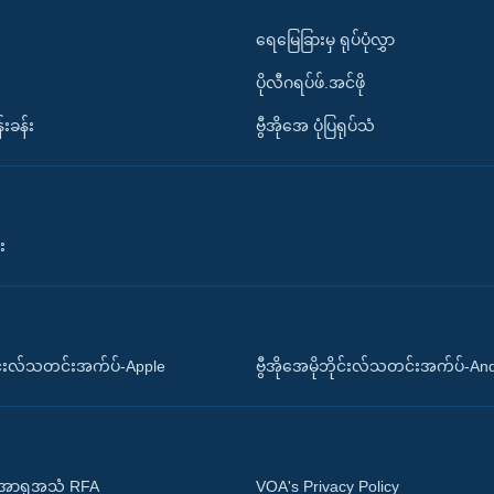
ရေမြေခြားမှ ရုပ်ပုံလွှာ
ပိုလီဂရပ်ဖ်.အင်ဖို
်းခန်း
ဗွီအိုအေ ပုံပြရုပ်သံ
း
ိုင်းလ်သတင်းအက်ပ်-Apple
ဗွီအိုအေမိုဘိုင်းလ်သတင်းအက်ပ်-An
 အာရှအသံ RFA
VOA's Privacy Policy