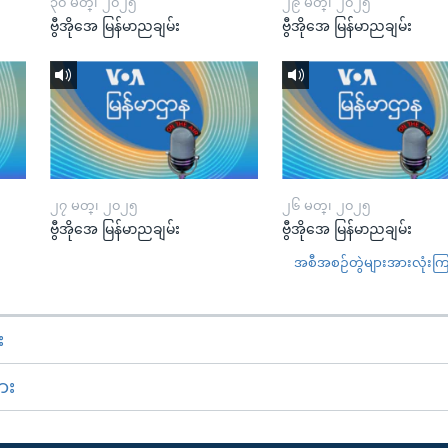
၃၀ မတ္၊ ၂၀၂၅
၂၉ မတ္၊ ၂၀၂၅
ဗွီအိုအေ မြန်မာညချမ်း
ဗွီအိုအေ မြန်မာညချမ်း
၂၇ မတ္၊ ၂၀၂၅
၂၆ မတ္၊ ၂၀၂၅
ဗွီအိုအေ မြန်မာညချမ်း
ဗွီအိုအေ မြန်မာညချမ်း
အစီအစဉ်တွဲများအားလုံးကြည့
း
ား