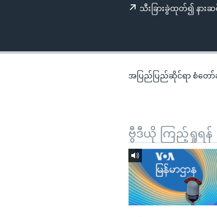
သုတပဒေသာ အင်္ဂလိပ်စာ
အ
သီးခြားခွဲထုတ်၍ နားဆင
ညွန်း
စာမျက်နှာ
သို့
ကျော်
ကြည့်
အပြည်ပြည်ဆိုင်ရာ စံတော်ချိ
ရန်
ရှာဖွေ
ရန်
နေရာ
ဗွီဒီယို ကြည့်ရှုရန်
သို့
ကျော်
ရန်