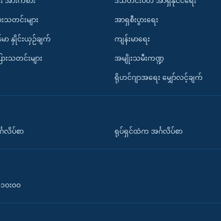
း အားကစား
ဒီသီတင်းပတ် အာရှနိုင်ငံရေး
ားသတင်းများ
အာရှစီးပွားရေး
်မာ နှိုင်းယှဉ်ချက်
ကျန်းမာရေး
ပြားသတင်းများ
အမျိုးသမီးကဏ္ဍ
ရိုဟင်ဂျာအရေး မျှော်လင့်ချက်
်္ဂလိပ်စာ
ရုပ်ရှင်ထဲက အင်္ဂလိပ်စာ
၀-၁၀း၀၀