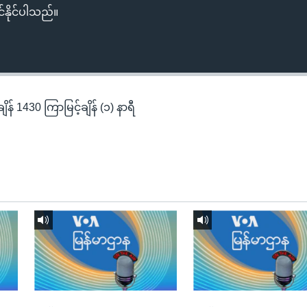
်နိုင်ပါသည်။
န် 1430 ကြာမြင့်ချိန် (၁) နာရီ