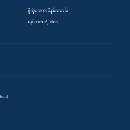
ဗွီအိုအေ တမိနစ်သတင်း
နော်သဇင်ရဲ့ Vlog
droid