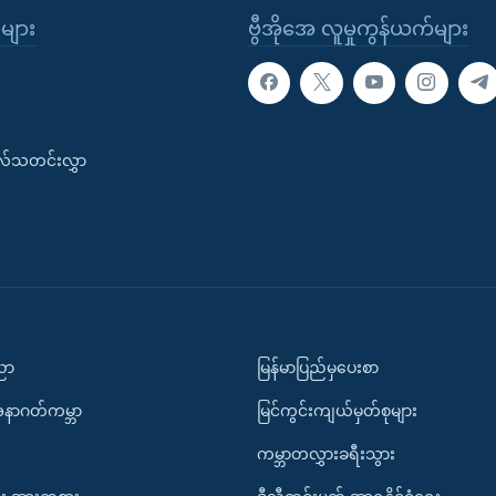
ုများ
ဗွီအိုအေ လူမှုကွန်ယက်များ
းလ်သတင်းလွှာ
ပညာ
မြန်မာပြည်မှပေးစာ
အနာဂတ်ကမ္ဘာ
မြင်ကွင်းကျယ်မှတ်စုများ
ကမ္ဘာတလွှားခရီးသွား