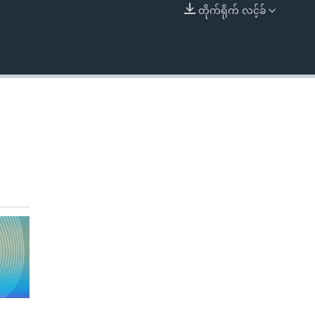
တိုက်ရိုက် လင့်ခ်
EMBED