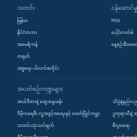
သတင်း
၀န်ဆောင်မှ
မြန်မာ
RSS
နိုင်ငံတကာ
ပေါ့ဒ်ကတ်စ်
အမေရိကန်
နေ့စဉ်အီးမေ
တရုတ်
အစ္စရေး-ပါလက်စတိုင်း
အပတ်စဉ်ကဏ္ဍများ
အယ်ဒီတာနဲ့ ဆွေးနွေးခန်း
သိပ္ပံနဲ့နည်း
ဒီမိုကရေစီ၊ လူ့အခွင့်အရေးနှင့် ခေတ်ပြိုင်ကမ္ဘာ
ဥတုရာသီနဲ့ 
သတင်းသုံးသပ်ချက်
စီးပွားရေး