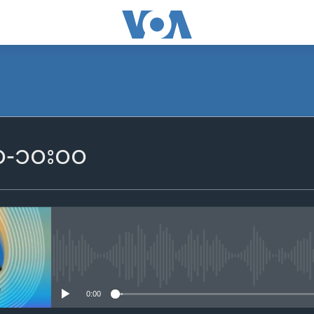
SUBSCRIBE
၀၀-၁၀း၀၀
Apple Podcasts
Spotify
ရယူရန်
No media source currently availa
0:00