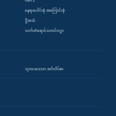
Gen Z
နေရာပေါင်းစုံ အကြောင်းစုံ
ဒို့အသံ
သက်တံရောင်သတင်းလွှာ
သုတပဒေသာ အင်္ဂလိပ်စာ