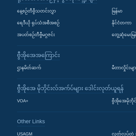
နေ့စဉ်တီဗွီသတင်းလွှာ
မြန်မာ
ရေဒီယို ရုပ်သံအစီအစဉ်
နိုင်ငံတကာ
အပတ်စဉ်တီဗွီမဂ္ဂဇင်း
တွေ့ဆုံမေးမြန
ဗွီအိုအေအကြောင်း
ဌာနမိတ်ဆက်
မီတာလှိုင်းမျာ
ဗွီအိုအေ မိုဘိုင်းလ်အက်ပ်များ ဒေါင်းလုတ်ယူရန်
Learning English
VOA+
ဗွီအိုအေမိုဘ
ဗွီအိုအေ လူမှုကွန်ယက်များ
Other Links
USAGM
လွတ်လပ်တဲ့