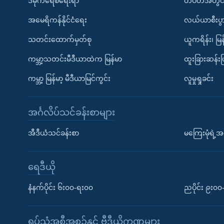
ဒီမိုကရေစီရေးရာ
တပတ်အတွင်
အမေရိကန်နိုင်ငံရေး
လယ်ယာစီးပွ
သတင်းထောက်မှတ်စု
ယူကရိန်း၊ မြန
ကမ္ဘာ့သတင်းမီဒီယာထဲက မြန်မာ
ထူးခြားဆန်း
ကမ္ဘာ့ မြန်မာ့ မီဒီယာမြင်ကွင်း
လူမှုရှုခင်း
အင်္ဂလိပ်သင်ခန်းစာများ
အီဒီယံသင်ခန်းစာ
မကြေးမုံရဲ့အင
ရေဒီယို
နံနက်ပိုင်း ၆း၀၀-ရး၀၀
ညပိုင်း ၉း၀
ရုပ်သံအစီအစဉ်နှင့် ဗွီဒီယိုကဏ္ဍများ