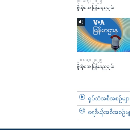
၃၁ မတ္၊ ၂၀၂၅
ဗွီအိုအေ မြန်မာညချမ်း
၂၈ မတ္၊ ၂၀၂၅
ဗွီအိုအေ မြန်မာညချမ်း
ရုပ်သံအစီအစဉ်မျာ
ရေဒီယိုအစီအစဉ်မျ