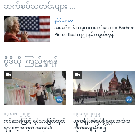
ဆက်စပ်သတင်းများ ...
နိုင်ငံတကာ
အမေရိကန် သမ္မတကတော်ဟောင်း Barbara
Pierce Bush (၉၂ နှစ်) ကွယ်လွန်
ဗွီဒီယို ကြည့်ရှုရန်
၁၄ မတ္၊ ၂၀၂၅
၁၃ မတ္၊ ၂၀၂၅
ကင်ဆာကြောင့် ရင်သားဖြတ်ထုတ်
ယူကရိန်းစစ်ရပ်ဖို့ ရုရှားဘက်က
ရသူတွေအတွက် အတွင်းခံ
လိုက်လျောနိုင်ခြေ