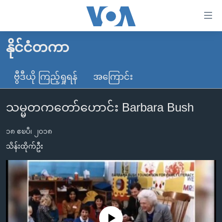
သုံး
ရ
လွယ်ကူ
နိုင်ငံတကာ
မူလစာမျက်နှာ
စေ
မြန်မာ
ဗွီဒီယို ကြည့်ရှုရန်
အကြောင်း
သည့်
ကမ္ဘာ့သတင်းများ
Link
သမ္မတကတော်ဟောင်း Barbara Bush
ဗွီဒီယို
နိုင်ငံတကာ
များ
သတင်းလွတ်လပ်ခွင့်
အမေရိကန်
ပင်မ
၁၈ ဧၿပီ၊ ၂၀၁၈
ရပ်ဝန်းတခု လမ်းတခု အလွန်
တရုတ်
အကြောင်းအရာ
သိန်းထိုက်ဦး
သို့
အင်္ဂလိပ်စာလေ့လာမယ်
အစ္စရေး-ပါလက်စတိုင်း
ကျော်
အပတ်စဉ်ကဏ္ဍများ
အမေရိကန်သုံးအီဒီယံ
ကြည့်
ရေဒီယိုနှင့်ရုပ်သံ အချက်အလက်များ
မကြေးမုံရဲ့ အင်္ဂလိပ်စာ
ရေဒီယို
ရန်
ပင်မ
ရေဒီယို/တီဗွီအစီအစဉ်
ရုပ်ရှင်ထဲက အင်္ဂလိပ်စာ
တီဗွီ
No media source currently available