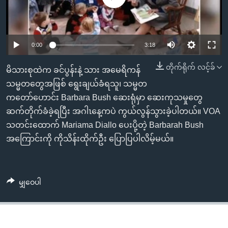
အ
သုတပဒေသာ အင်္ဂလိပ်စာ
ညွန်း
Learning English
စာမျက်နှာ
သို့
ဗွီအိုအေ လူမှုကွန်ယက်များ
0:00
3:18
ကျော်
တိုက်ရိုက် လင့်ခ်
မိသားစုထဲက ခင်ပွန်းနဲ့ သား အမေရိကန်
ကြည့်
သမ္မတတွေအဖြစ် ရွေးချယ်ခံရသူ၊ သမ္မတ
ရန်
ဘာသာစကားများ
ကတော်ဟောင်း Barbara Bush ဆေးရုံမှာ ဆေးကုသမှုတွေ
ရှာဖွေ
ဆက်တိုက်ခံခဲ့ရပြီး အဂါၤနေ့ကပဲ ကွယ်လွန်သွားခဲ့ပါတယ်။ VOA
ရန်
သတင်းထောက် Mariama Diallo ပေးပို့တဲ့ Barbarah Bush
နေရာ
အကြောင်းကို ကိုသိန်းထိုက်ဦး ပြောပြပါလိမ့်မယ်။
သို့
ကျော်
ရန်
မျှဝေပါ