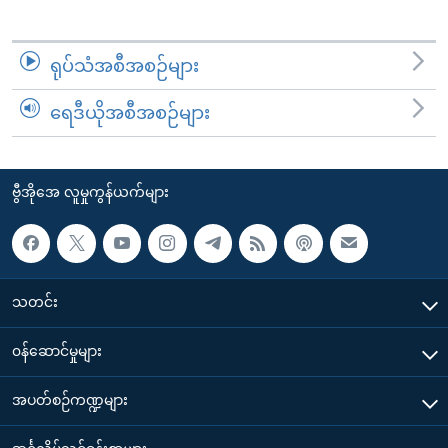
ရုပ်သံအစီအစဉ်များ
ရေဒီယိုအစီအစဉ်များ
ဗွီအိုအေ လူမှုကွန်ယက်များ
သတင်း
၀န်ဆောင်မှုများ
အပတ်စဉ်ကဏ္ဍများ