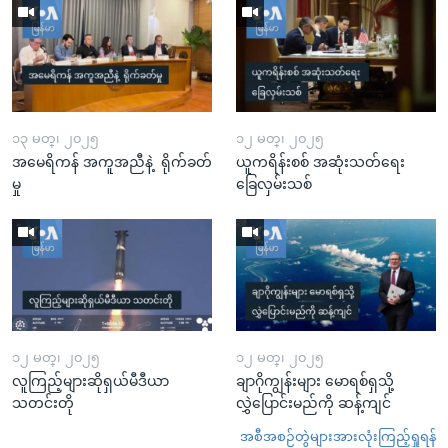
၁၃ မတ္၊ ၂၀၂၅
၁၂ မတ္၊ ၂၀၂၅
အမေရိကန် အကူအညီနဲ့ ရိုက်ခတ်
ယူကရိန်းစစ် အဆုံးသတ်ရေး
မှု
ခြေလှမ်းသစ်
၁၂ မတ္၊ ၂၀၂၅
၁၂ မတ္၊ ၂၀၂၅
လူကြည့်များဆိုရှယ်မီဒီယာ
ချာဂိုကျွန်းများ မောရစ်ရှသို့
သတင်းတို
လွှဲပြောင်းမည်ကို ဆန့်ကျင်
အစီအစဉ်တွဲများအားလုံးကြည့်ရှုရန်