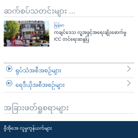
ဆက်စပ်သတင်းများ ...
မြန်မာ
ကချင်ဒေသ လူ့အခွင့်အရေးချိုးဖောက်မှု
ICC တင်ရေးဆန္ဒပြ
ရုပ်သံအစီအစဉ်များ
ရေဒီယိုအစီအစဉ်များ
အခြားဖတ်ရှုစရာများ
ဗွီအိုအေ လူမှုကွန်ယက်များ