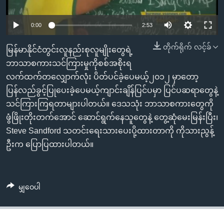
အ
သုတပဒေသာ အင်္ဂလိပ်စာ
ညွန်း
Learning English
0:00
2:53
စာမျက်နှာ
သို့
ဗွီအိုအေ လူမှုကွန်ယက်များ
တိုက်ရိုက် လင့်ခ်
မြန်မာနိုင်ငံတွင်းလူနည်းစုလူမျိုးတွေရဲ့
ကျော်
ဘာသာစကားသင်ကြားမှုကိုစစ်အစိုးရ
ကြည့်
လက်ထက်တလျှောက်လုံး ပိတ်ပင်ခဲ့ပေမယ့်၂၀၁၂ မှာတော့
ရန်
ပြန်လည်ခွင့်ပြုပေးခဲ့ပေမယ့်ကျာင်းချိန်ပြင်ပမှာ ပြင်ပဆရာတွေနဲ့
ဘာသာစကားများ
ရှာဖွေ
သင်ကြားကြရတာများပါတယ်။ ဒေသသုံး ဘာသာစကားတွေကို
ရန်
ဖွံဖြိုးတိုးတက်အောင် ဆောင်ရွက်နေသူတွေနဲ့ တွေ့ဆုံမေးမြန်းပြီး၊
နေရာ
Steve Sandford သတင်းရေးသားပေးပို့ထားတာကို ကိုသားညွန့်
သို့
ဦးက ပြောပြထားပါတယ်။
ကျော်
ရန်
မျှဝေပါ