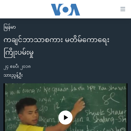
သုံး
ရ
လွယ်ကူ
မြန်မာ
မူလစာမျက်နှာ
စေ
ကချင်ဘာသာစကား မတိမ်ကောရေး
မြန်မာ
သည့်
ကြိုးပမ်းမှု
ကမ္ဘာ့သတင်းများ
Link
ဗွီဒီယို
နိုင်ငံတကာ
များ
၂၄ ဧၿပီ၊ ၂၀၁၈
သတင်းလွတ်လပ်ခွင့်
အမေရိကန်
သားညွန့်ဦး
ပင်မ
ရပ်ဝန်းတခု လမ်းတခု အလွန်
တရုတ်
အကြောင်းအရာ
သို့
အင်္ဂလိပ်စာလေ့လာမယ်
အစ္စရေး-ပါလက်စတိုင်း
ကျော်
အပတ်စဉ်ကဏ္ဍများ
အမေရိကန်သုံးအီဒီယံ
ကြည့်
ရေဒီယိုနှင့်ရုပ်သံ အချက်အလက်များ
မကြေးမုံရဲ့ အင်္ဂလိပ်စာ
ရေဒီယို
ရန်
No media source currently available
ပင်မ
ရေဒီယို/တီဗွီအစီအစဉ်
ရုပ်ရှင်ထဲက အင်္ဂလိပ်စာ
တီဗွီ