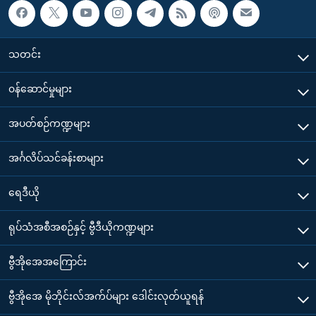
သတင်း
၀န်ဆောင်မှုများ
အပတ်စဉ်ကဏ္ဍများ
အင်္ဂလိပ်သင်ခန်းစာများ
ရေဒီယို
ရုပ်သံအစီအစဉ်နှင့် ဗွီဒီယိုကဏ္ဍများ
ဗွီအိုအေအကြောင်း
ဗွီအိုအေ မိုဘိုင်းလ်အက်ပ်များ ဒေါင်းလုတ်ယူရန်