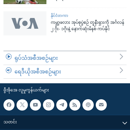
နိုင်ငံတကာ
ကမ္ဘာ့ဖလား အုပ်စုပွဲစဉ် တူနီးရှားကို အင်္ဂလန်
၂ ဂိုး- ၁ဂိုးနဲ့ နောက်ဆုံးမိနစ် ကပ်နိုင်
ရုပ်သံအစီအစဉ်များ
ရေဒီယိုအစီအစဉ်များ
ဗွီအိုအေ လူမှုကွန်ယက်များ
သတင်း