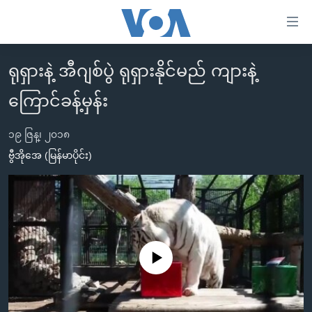
သုံး
ရ
လွယ်ကူ
ရုရှားနဲ့ အီဂျစ်ပွဲ ရုရှားနိုင်မည် ကျားနဲ့
မူလစာမျက်နှာ
စေ
ကြောင်ခန့်မှန်း
မြန်မာ
သည့်
ကမ္ဘာ့သတင်းများ
Link
၁၉ ဇြန္၊ ၂၀၁၈
ဗွီဒီယို
နိုင်ငံတကာ
ဗွီအိုအေ (မြန်မာပိုင်း)
များ
သတင်းလွတ်လပ်ခွင့်
အမေရိကန်
ပင်မ
ရပ်ဝန်းတခု လမ်းတခု အလွန်
တရုတ်
အကြောင်းအရာ
သို့
အင်္ဂလိပ်စာလေ့လာမယ်
အစ္စရေး-ပါလက်စတိုင်း
ကျော်
အပတ်စဉ်ကဏ္ဍများ
အမေရိကန်သုံးအီဒီယံ
No media source currently available
ကြည့်
ရေဒီယိုနှင့်ရုပ်သံ အချက်အလက်များ
မကြေးမုံရဲ့ အင်္ဂလိပ်စာ
ရေဒီယို
ရန်
ပင်မ
ရေဒီယို/တီဗွီအစီအစဉ်
ရုပ်ရှင်ထဲက အင်္ဂလိပ်စာ
တီဗွီ