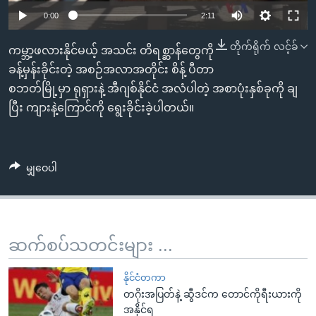
အ
သုတပဒေသာ အင်္ဂလိပ်စာ
0:00
2:11
ညွန်း
Learning English
စာမျက်နှာ
တိုက်ရိုက် လင့်ခ်
ကမ္ဘာ့ဖလားနိုင်မယ့် အသင်း တိရစ္ဆာန်တွေကို
သို့
ဗွီအိုအေ လူမှုကွန်ယက်များ
ခန့်မှန်းခိုင်းတဲ့ အစဉ်အလာအတိုင်း စိန့် ပီတာ
ကျော်
စဘတ်မြို့မှာ ရုရှားနဲ့ အီဂျစ်နိုင်ငံ အလံပါတဲ့ အစာပုံးနှစ်ခုကို ချ
ကြည့်
ပြီး ကျားနဲ့ကြောင်ကို ရွေးခိုင်းခဲ့ပါတယ်။
ရန်
ဘာသာစကားများ
ရှာဖွေ
ရန်
မျှဝေပါ
နေရာ
သို့
ကျော်
ရန်
ဆက်စပ်သတင်းများ ...
နိုင်ငံတကာ
တဂိုးအပြတ်နဲ့ ဆွီဒင်က တောင်ကိုရီးယားကို
အနိုင်ရ