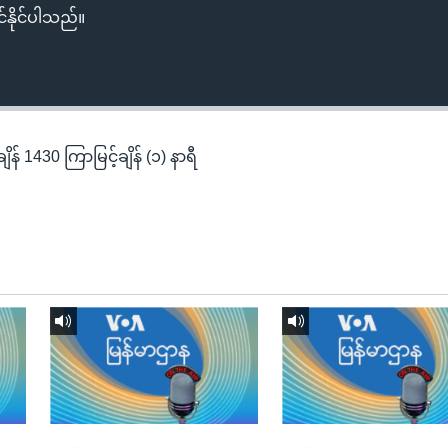
်နိုင်ပါသည်။
န် 1430 ကြာမြင့်ချိန် (၁) နာရီ