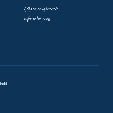
ဗွီအိုအေ တမိနစ်သတင်း
နော်သဇင်ရဲ့ Vlog
droid