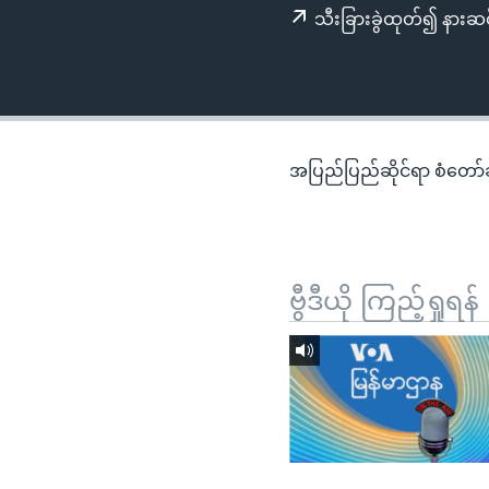
သုတပဒေသာ အင်္ဂလိပ်စာ
အ
သီးခြားခွဲထုတ်၍ နားဆင
ညွန်း
စာမျက်နှာ
သို့
ကျော်
ကြည့်
အပြည်ပြည်ဆိုင်ရာ စံတော်ချိ
ရန်
ရှာဖွေ
ရန်
နေရာ
ဗွီဒီယို ကြည့်ရှုရန်
သို့
ကျော်
ရန်