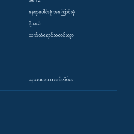
Gen Z
နေရာပေါင်းစုံ အကြောင်းစုံ
ဒို့အသံ
သက်တံရောင်သတင်းလွှာ
သုတပဒေသာ အင်္ဂလိပ်စာ