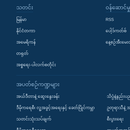
သတင်း
၀န်ဆောင်မှ
မြန်မာ
RSS
နိုင်ငံတကာ
ပေါ့ဒ်ကတ်စ်
အမေရိကန်
နေ့စဉ်အီးမေ
တရုတ်
အစ္စရေး-ပါလက်စတိုင်း
အပတ်စဉ်ကဏ္ဍများ
အယ်ဒီတာနဲ့ ဆွေးနွေးခန်း
သိပ္ပံနဲ့နည်း
ဒီမိုကရေစီ၊ လူ့အခွင့်အရေးနှင့် ခေတ်ပြိုင်ကမ္ဘာ
ဥတုရာသီနဲ့ 
သတင်းသုံးသပ်ချက်
စီးပွားရေး