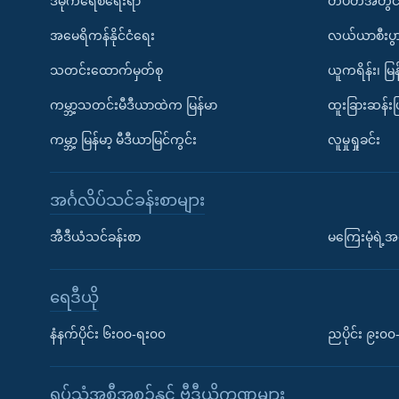
ဒီမိုကရေစီရေးရာ
တပတ်အတွင်
အမေရိကန်နိုင်ငံရေး
လယ်ယာစီးပွ
သတင်းထောက်မှတ်စု
ယူကရိန်း၊ မြန
ကမ္ဘာ့သတင်းမီဒီယာထဲက မြန်မာ
ထူးခြားဆန်း
ကမ္ဘာ့ မြန်မာ့ မီဒီယာမြင်ကွင်း
လူမှုရှုခင်း
အင်္ဂလိပ်သင်ခန်းစာများ
အီဒီယံသင်ခန်းစာ
မကြေးမုံရဲ့အင
ရေဒီယို
နံနက်ပိုင်း ၆း၀၀-ရး၀၀
ညပိုင်း ၉း၀
ရုပ်သံအစီအစဉ်နှင့် ဗွီဒီယိုကဏ္ဍများ