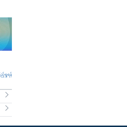
်ရှုရန်