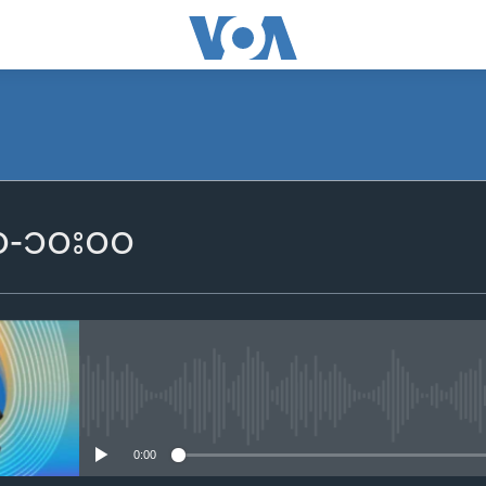
SUBSCRIBE
၀၀-၁၀း၀၀
Apple Podcasts
Spotify
ရယူရန်
No media source currently availa
0:00