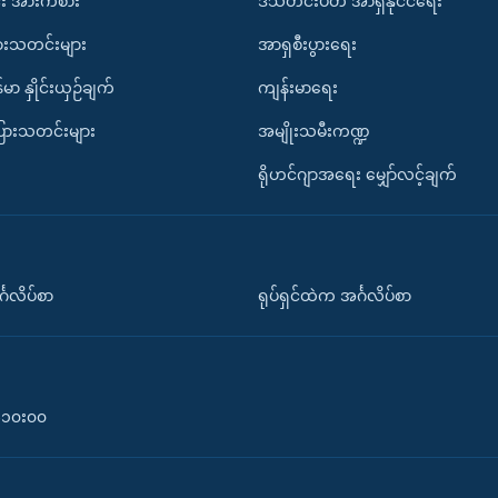
း အားကစား
ဒီသီတင်းပတ် အာရှနိုင်ငံရေး
ားသတင်းများ
အာရှစီးပွားရေး
်မာ နှိုင်းယှဉ်ချက်
ကျန်းမာရေး
ပြားသတင်းများ
အမျိုးသမီးကဏ္ဍ
ရိုဟင်ဂျာအရေး မျှော်လင့်ချက်
်္ဂလိပ်စာ
ရုပ်ရှင်ထဲက အင်္ဂလိပ်စာ
၀-၁၀း၀၀