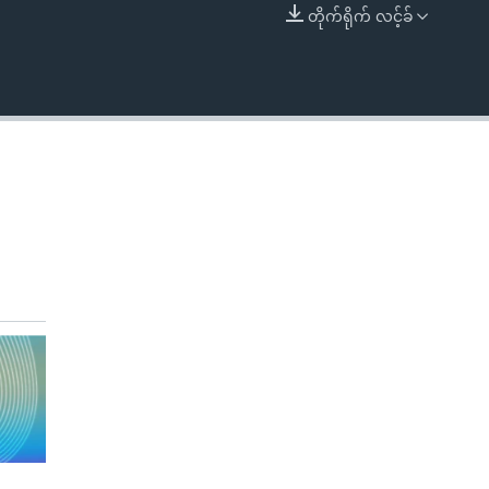
တိုက်ရိုက် လင့်ခ်
EMBED