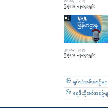
၃၁ မတ္၊ ၂၀၂၅
ဗွီအိုအေ မြန်မာညချမ်း
၂၈ မတ္၊ ၂၀၂၅
ဗွီအိုအေ မြန်မာညချမ်း
ရုပ်သံအစီအစဉ်မျာ
ရေဒီယိုအစီအစဉ်မျ