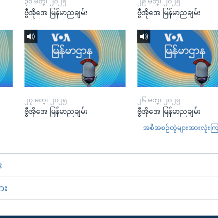
၃၀ မတ္၊ ၂၀၂၅
၂၉ မတ္၊ ၂၀၂၅
ဗွီအိုအေ မြန်မာညချမ်း
ဗွီအိုအေ မြန်မာညချမ်း
၂၇ မတ္၊ ၂၀၂၅
၂၆ မတ္၊ ၂၀၂၅
ဗွီအိုအေ မြန်မာညချမ်း
ဗွီအိုအေ မြန်မာညချမ်း
အစီအစဉ်တွဲများအားလုံးကြည့
း
ား