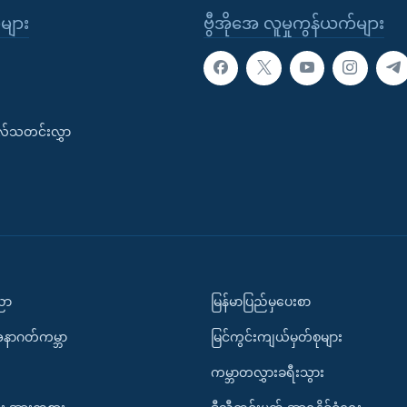
ုများ
ဗွီအိုအေ လူမှုကွန်ယက်များ
းလ်သတင်းလွှာ
ပညာ
မြန်မာပြည်မှပေးစာ
အနာဂတ်ကမ္ဘာ
မြင်ကွင်းကျယ်မှတ်စုများ
ကမ္ဘာတလွှားခရီးသွား