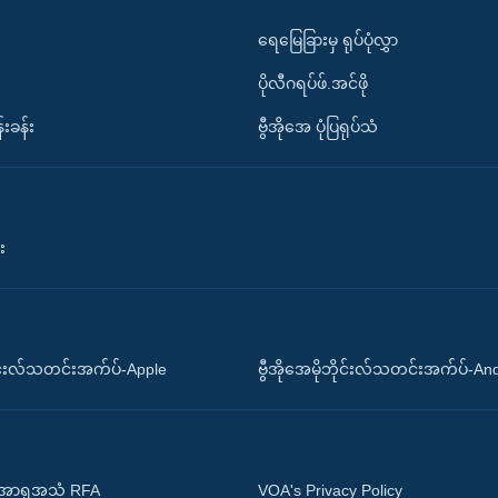
ရေမြေခြားမှ ရုပ်ပုံလွှာ
ပိုလီဂရပ်ဖ်.အင်ဖို
်းခန်း
ဗွီအိုအေ ပုံပြရုပ်သံ
း
ိုင်းလ်သတင်းအက်ပ်-Apple
ဗွီအိုအေမိုဘိုင်းလ်သတင်းအက်ပ်-An
 အာရှအသံ RFA
VOA's Privacy Policy