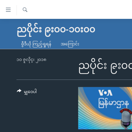
သုံး
ရ
ရှာဖွေ
လွယ်ကူ
မူလစာမျက်နှာ
ညပိုင်း ၉း၀၀-၁၀း၀၀
ရ
စေ
မြန်မာ
လာ
ဗွီဒီယို ကြည့်ရှုရန်
အကြောင်း
သည့်
ဒ်
ကမ္ဘာ့သတင်းများ
Link
ဗွီဒီယို
နိုင်ငံတကာ
၁၀ ဇူလိုင္၊ ၂၀၁၈
ညပိုင်း ၉း
များ
သတင်းလွတ်လပ်ခွင့်
အမေရိကန်
ပင်မ
ရပ်ဝန်းတခု လမ်းတခု အလွန်
တရုတ်
အကြောင်းအရာ
အင်္ဂလိပ်စာလေ့လာမယ်
အစ္စရေး-ပါလက်စတိုင်း
မျှဝေပါ
သို့
အပတ်စဉ်ကဏ္ဍများ
အမေရိကန်သုံးအီဒီယံ
ကျော်
ကြည့်
ရေဒီယိုနှင့်ရုပ်သံ အချက်အလက်များ
မကြေးမုံရဲ့ အင်္ဂလိပ်စာ
ရေဒီယို
ရန်
ရေဒီယို/တီဗွီအစီအစဉ်
ရုပ်ရှင်ထဲက အင်္ဂလိပ်စာ
တီဗွီ
ပင်မ