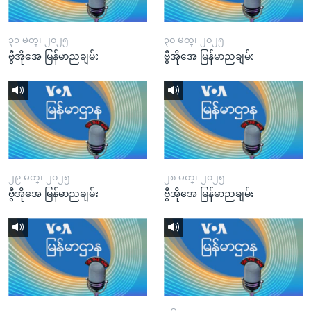
၃၁ မတ္၊ ၂၀၂၅
၃၀ မတ္၊ ၂၀၂၅
ဗွီအိုအေ မြန်မာညချမ်း
ဗွီအိုအေ မြန်မာညချမ်း
၂၉ မတ္၊ ၂၀၂၅
၂၈ မတ္၊ ၂၀၂၅
ဗွီအိုအေ မြန်မာညချမ်း
ဗွီအိုအေ မြန်မာညချမ်း