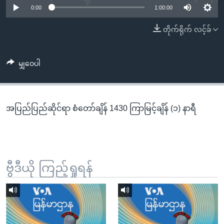
အ
0:00
1:00:00
သုတပဒေသာ အင်္ဂလိပ်စာ
ညွန်း
Learning English
တိုက်ရိုက် လင့်ခ်
စာမျက်နှာ
သို့
ဗွီအိုအေ လူမှုကွန်ယက်များ
ကျော်
မျှဝေပါ
ကြည့်
ရန်
ဘာသာစကားများ
ရှာဖွေ
အပြည်ပြည်ဆိုင်ရာ စံတော်ချိန် 1430 ကြာမြင့်ချိန် (၁) နာရီ
ရန်
နေရာ
သို့
ကျော်
ရန်
ဗွီဒီယို ကြည့်ရှုရန်