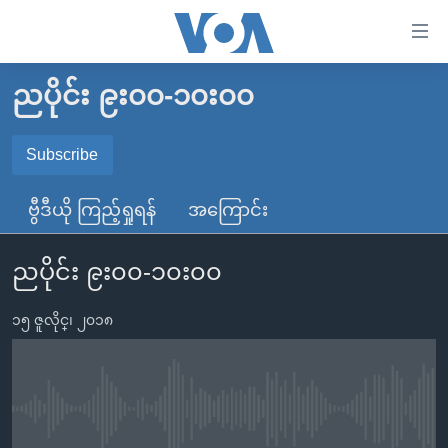
သုံး
ရ
လွယ်ကူ
ညပိုင်း ၉း၀၀-၁၀း၀၀
မူလစာမျက်နှာ
စေ
မြန်မာ
Subscribe
သည့်
SUBSCRIBE
ကမ္ဘာ့သတင်းများ
Link
ဗွီဒီယို ကြည့်ရှုရန်
အကြောင်း
ဗွီဒီယို
နိုင်ငံတကာ
များ
Spotify
သတင်းလွတ်လပ်ခွင့်
အမေရိကန်
ပင်မ
ညပိုင်း ၉း၀၀-၁၀း၀၀
ရပ်ဝန်းတခု လမ်းတခု အလွန်
တရုတ်
အကြောင်းအရာ
ရယူရန်
သို့
၁၅ ဇူလိုင္၊ ၂၀၁၈
အင်္ဂလိပ်စာလေ့လာမယ်
အစ္စရေး-ပါလက်စတိုင်း
ကျော်
အပတ်စဉ်ကဏ္ဍများ
အမေရိကန်သုံးအီဒီယံ
ကြည့်
ရေဒီယိုနှင့်ရုပ်သံ အချက်အလက်များ
မကြေးမုံရဲ့ အင်္ဂလိပ်စာ
ရေဒီယို
ရန်
No media source currently available
ပင်မ
ရေဒီယို/တီဗွီအစီအစဉ်
ရုပ်ရှင်ထဲက အင်္ဂလိပ်စာ
တီဗွီ