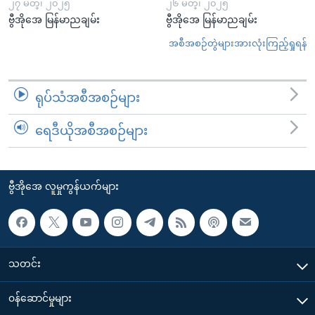
၂၇ မတ္၊ ၂၀၂၅
၂၆ မတ္၊ ၂၀၂၅
ဗွီအိုအေ မြန်မာညချမ်း
ဗွီအိုအေ မြန်မာညချမ်း
အစီအစဉ်တွဲများအားလုံးကြည့်ရှုရန်
ရုပ်သံအစီအစဉ်များ
ရေဒီယိုအစီအစဉ်များ
ဗွီအိုအေ လူမှုကွန်ယက်များ
သတင်း
၀န်ဆောင်မှုများ