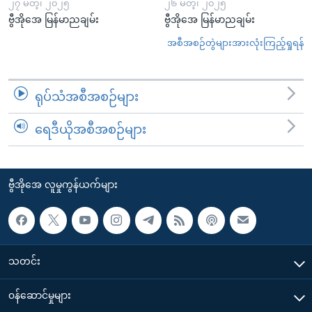
၂၇ မတ္၊ ၂၀၂၅
၂၆ မတ္၊ ၂၀၂၅
ဗွီအိုအေ မြန်မာညချမ်း
ဗွီအိုအေ မြန်မာညချမ်း
အစီအစဉ်တွဲများအားလုံးကြည့်ရှုရန်
ရုပ်သံအစီအစဉ်များ
ရေဒီယိုအစီအစဉ်များ
ဗွီအိုအေ လူမှုကွန်ယက်များ
သတင်း
၀န်ဆောင်မှုများ