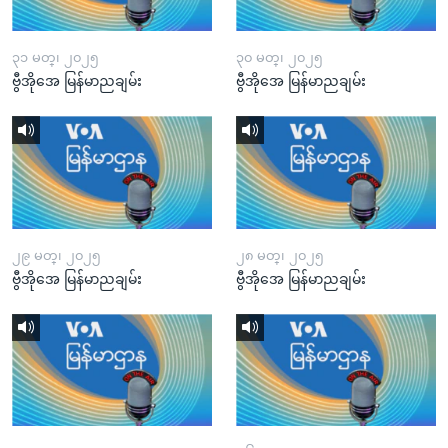
၃၁ မတ္၊ ၂၀၂၅
၃၀ မတ္၊ ၂၀၂၅
ဗွီအိုအေ မြန်မာညချမ်း
ဗွီအိုအေ မြန်မာညချမ်း
၂၉ မတ္၊ ၂၀၂၅
၂၈ မတ္၊ ၂၀၂၅
ဗွီအိုအေ မြန်မာညချမ်း
ဗွီအိုအေ မြန်မာညချမ်း