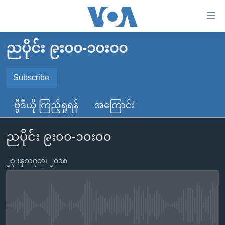
သုံး
ရ
လွယ်ကူ
ညပိုင်း ၉း၀၀-၁၀း၀၀
မူလစာမျက်နှာ
စေ
မြန်မာ
Subscribe
သည့်
SUBSCRIBE
ကမ္ဘာ့သတင်းများ
Link
ဗွီဒီယို ကြည့်ရှုရန်
အကြောင်း
ဗွီဒီယို
နိုင်ငံတကာ
များ
Spotify
သတင်းလွတ်လပ်ခွင့်
အမေရိကန်
ပင်မ
ညပိုင်း ၉း၀၀-၁၀း၀၀
ရပ်ဝန်းတခု လမ်းတခု အလွန်
တရုတ်
အကြောင်းအရာ
ရယူရန်
သို့
၂၃ ၾသဂုတ္၊ ၂၀၁၈
အင်္ဂလိပ်စာလေ့လာမယ်
အစ္စရေး-ပါလက်စတိုင်း
ကျော်
အပတ်စဉ်ကဏ္ဍများ
အမေရိကန်သုံးအီဒီယံ
ကြည့်
ရေဒီယိုနှင့်ရုပ်သံ အချက်အလက်များ
မကြေးမုံရဲ့ အင်္ဂလိပ်စာ
ရေဒီယို
ရန်
No media source currently available
ပင်မ
ရေဒီယို/တီဗွီအစီအစဉ်
ရုပ်ရှင်ထဲက အင်္ဂလိပ်စာ
တီဗွီ