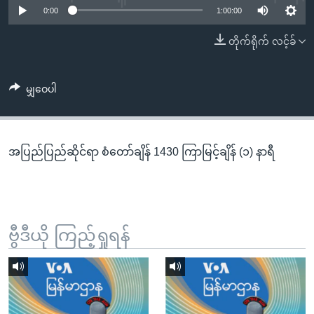
အ
0:00
1:00:00
သုတပဒေသာ အင်္ဂလိပ်စာ
ညွန်း
Learning English
တိုက်ရိုက် လင့်ခ်
စာမျက်နှာ
သို့
ဗွီအိုအေ လူမှုကွန်ယက်များ
ကျော်
မျှဝေပါ
ကြည့်
ရန်
ဘာသာစကားများ
ရှာဖွေ
အပြည်ပြည်ဆိုင်ရာ စံတော်ချိန် 1430 ကြာမြင့်ချိန် (၁) နာရီ
ရန်
နေရာ
သို့
ကျော်
ရန်
ဗွီဒီယို ကြည့်ရှုရန်