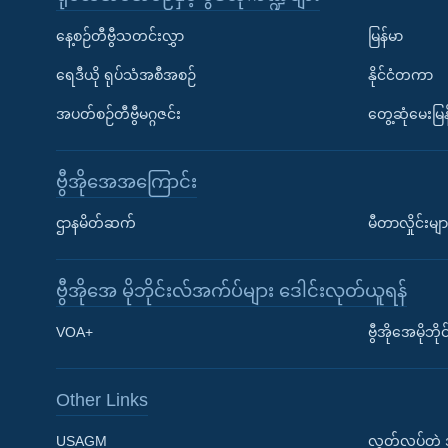
နေ့စဉ်တီဗွီသတင်းလွှာ
မြန်မာ
ရေဒီယို ရုပ်သံအစီအစဉ်
နိုင်ငံတကာ
အပတ်စဉ်တီဗွီမဂ္ဂဇင်း
တွေ့ဆုံမေးမြန
ဗွီအိုအေအကြောင်း
ဌာနမိတ်ဆက်
မီတာလှိုင်းမျာ
ဗွီအိုအေ မိုဘိုင်းလ်အက်ပ်များ ဒေါင်းလုတ်ယူရန်
Learning English
VOA+
ဗွီအိုအေမိုဘ
ဗွီအိုအေ လူမှုကွန်ယက်များ
Other Links
USAGM
လွတ်လပ်တဲ့