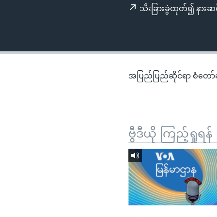
သုတပဒေသာ အင်္ဂလိပ်စာ
အ
သီးခြားခွဲထုတ်၍ နားဆင
ညွန်း
စာမျက်နှာ
သို့
ကျော်
ကြည့်
အပြည်ပြည်ဆိုင်ရာ စံတော်ချိ
ရန်
ရှာဖွေ
ရန်
နေရာ
ဗွီဒီယို ကြည့်ရှုရန်
သို့
ကျော်
ရန်