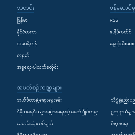
သတင်း
၀န်ဆောင်မှ
မြန်မာ
RSS
နိုင်ငံတကာ
ပေါ့ဒ်ကတ်စ်
အမေရိကန်
နေ့စဉ်အီးမေ
တရုတ်
အစ္စရေး-ပါလက်စတိုင်း
အပတ်စဉ်ကဏ္ဍများ
အယ်ဒီတာနဲ့ ဆွေးနွေးခန်း
သိပ္ပံနဲ့နည်း
ဒီမိုကရေစီ၊ လူ့အခွင့်အရေးနှင့် ခေတ်ပြိုင်ကမ္ဘာ
ဥတုရာသီနဲ့ 
သတင်းသုံးသပ်ချက်
စီးပွားရေး