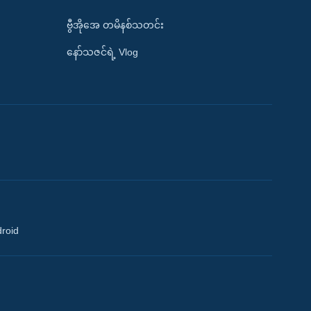
ဗွီအိုအေ တမိနစ်သတင်း
နော်သဇင်ရဲ့ Vlog
droid