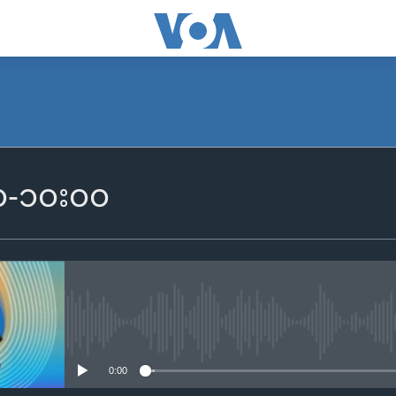
SUBSCRIBE
၀၀-၁၀း၀၀
Apple Podcasts
Spotify
ရယူရန်
No media source currently availa
0:00