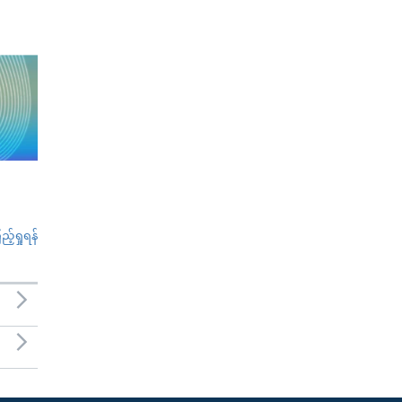
်ရှုရန်