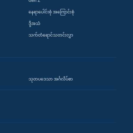
Gen Z
နေရာပေါင်းစုံ အကြောင်းစုံ
ဒို့အသံ
သက်တံရောင်သတင်းလွှာ
သုတပဒေသာ အင်္ဂလိပ်စာ