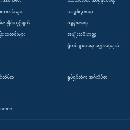
း အားကစား
ဒီသီတင်းပတ် အာရှနိုင်ငံရေး
ားသတင်းများ
အာရှစီးပွားရေး
်မာ နှိုင်းယှဉ်ချက်
ကျန်းမာရေး
ပြားသတင်းများ
အမျိုးသမီးကဏ္ဍ
ရိုဟင်ဂျာအရေး မျှော်လင့်ချက်
်္ဂလိပ်စာ
ရုပ်ရှင်ထဲက အင်္ဂလိပ်စာ
၀-၁၀း၀၀