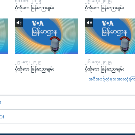
၃၀ မတ္၊ ၂၀၂၅
၂၉ မတ္၊ ၂၀၂၅
ဗွီအိုအေ မြန်မာညချမ်း
ဗွီအိုအေ မြန်မာညချမ်း
၂၇ မတ္၊ ၂၀၂၅
၂၆ မတ္၊ ၂၀၂၅
ဗွီအိုအေ မြန်မာညချမ်း
ဗွီအိုအေ မြန်မာညချမ်း
အစီအစဉ်တွဲများအားလုံးကြည့
း
ား