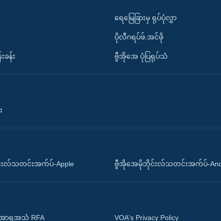
ရေမြေခြားမှ ရုပ်ပုံလွှာ
ပိုလီဂရပ်ဖ်.အင်ဖို
်းခန်း
ဗွီအိုအေ ပုံပြရုပ်သံ
း
ိုင်းလ်သတင်းအက်ပ်-Apple
ဗွီအိုအေမိုဘိုင်းလ်သတင်းအက်ပ်-An
 အာရှအသံ RFA
VOA's Privacy Policy