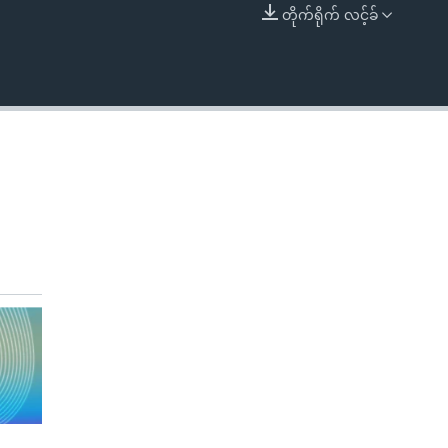
တိုက်ရိုက် လင့်ခ်
EMBED