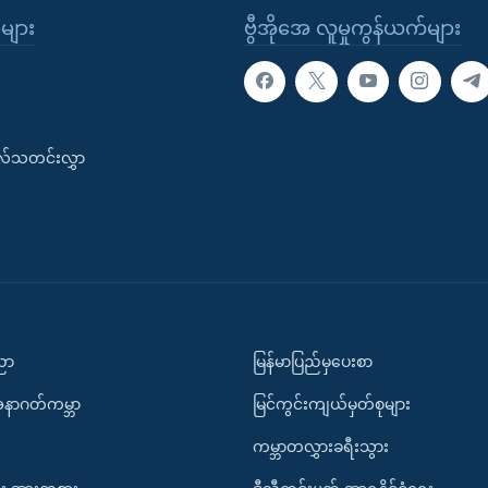
ုများ
ဗွီအိုအေ လူမှုကွန်ယက်များ
းလ်သတင်းလွှာ
ပညာ
မြန်မာပြည်မှပေးစာ
အနာဂတ်ကမ္ဘာ
မြင်ကွင်းကျယ်မှတ်စုများ
ကမ္ဘာတလွှားခရီးသွား