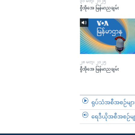
၃၁ မတ္၊ ၂၀၂၅
ဗွီအိုအေ မြန်မာညချမ်း
၂၈ မတ္၊ ၂၀၂၅
ဗွီအိုအေ မြန်မာညချမ်း
ရုပ်သံအစီအစဉ်မျာ
ရေဒီယိုအစီအစဉ်မျ