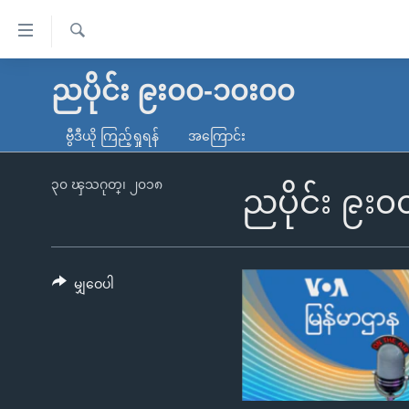
သုံး
ရ
ရှာဖွေ
လွယ်ကူ
မူလစာမျက်နှာ
ညပိုင်း ၉း၀၀-၁၀း၀၀
ရ
စေ
မြန်မာ
လာ
ဗွီဒီယို ကြည့်ရှုရန်
အကြောင်း
သည့်
ဒ်
ကမ္ဘာ့သတင်းများ
Link
ဗွီဒီယို
နိုင်ငံတကာ
၃၀ ၾသဂုတ္၊ ၂၀၁၈
ညပိုင်း ၉း
များ
သတင်းလွတ်လပ်ခွင့်
အမေရိကန်
ပင်မ
ရပ်ဝန်းတခု လမ်းတခု အလွန်
တရုတ်
အကြောင်းအရာ
အင်္ဂလိပ်စာလေ့လာမယ်
အစ္စရေး-ပါလက်စတိုင်း
မျှဝေပါ
သို့
အပတ်စဉ်ကဏ္ဍများ
အမေရိကန်သုံးအီဒီယံ
ကျော်
ကြည့်
ရေဒီယိုနှင့်ရုပ်သံ အချက်အလက်များ
မကြေးမုံရဲ့ အင်္ဂလိပ်စာ
ရေဒီယို
ရန်
ရေဒီယို/တီဗွီအစီအစဉ်
ရုပ်ရှင်ထဲက အင်္ဂလိပ်စာ
တီဗွီ
ပင်မ