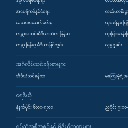
ဒီမိုကရေစီရေးရာ
တပတ်အတွင်
အမေရိကန်နိုင်ငံရေး
လယ်ယာစီးပွ
သတင်းထောက်မှတ်စု
ယူကရိန်း၊ မြန
ကမ္ဘာ့သတင်းမီဒီယာထဲက မြန်မာ
ထူးခြားဆန်း
ကမ္ဘာ့ မြန်မာ့ မီဒီယာမြင်ကွင်း
လူမှုရှုခင်း
အင်္ဂလိပ်သင်ခန်းစာများ
အီဒီယံသင်ခန်းစာ
မကြေးမုံရဲ့အင
ရေဒီယို
နံနက်ပိုင်း ၆း၀၀-ရး၀၀
ညပိုင်း ၉း၀
ရုပ်သံအစီအစဉ်နှင့် ဗွီဒီယိုကဏ္ဍများ