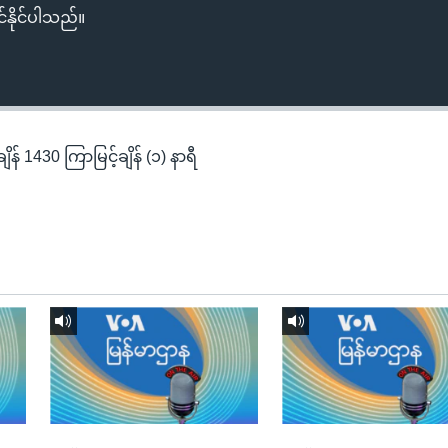
်နိုင်ပါသည်။
န် 1430 ကြာမြင့်ချိန် (၁) နာရီ