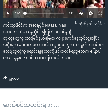
အ
သုတပဒေသာ အင်္ဂလိပ်စာ
ညွန်း
Learning English
0:00
2:21
စာမျက်နှာ
သို့
ဗွီအိုအေ လူမှုကွန်ယက်များ
တိုက်ရိုက် လင့်ခ်
ကင်ညာနိုင်ငံက အစိုးရပိုင် Maasai Mau
ကျော်
သစ်တောထဲမှာ နေထိုင်နေကြတဲ့ ထောင်နဲ့ချီ
ကြည့်
တဲ့ လူတွေကို တားမြစ်နယ်မြေထဲ ကျူးကျော်နေထိုင်လို့ဆိုပြီး
ရန်
ဘာသာစကားများ
အစိုးရက နှင်ထုတ်နေပါတယ်။ သူဌေးတွေက စာရွက်စာတမ်းတု
ရှာဖွေ
တွေနဲ့ သူတို့ကို ရောင်းချခဲ့တာလို့ နှင်ထုတ်ခံရသူတွေက ပြောပါ
ရန်
တယ်။ နန်းလောင်ဝ်က တင်ပြထားပါတယ်။
နေရာ
သို့
ကျော်
မျှဝေပါ
ရန်
ဆက်စပ်သတင်းများ ...