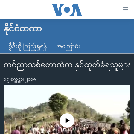
သုံး
ရ
လွယ်ကူ
နိုင်ငံတကာ
မူလစာမျက်နှာ
စေ
မြန်မာ
ဗွီဒီယို ကြည့်ရှုရန်
အကြောင်း
သည့်
ကမ္ဘာ့သတင်းများ
Link
ကင်ညာသစ်တောထဲက နှင်ထုတ်ခံရသူများ
ဗွီဒီယို
နိုင်ငံတကာ
များ
သတင်းလွတ်လပ်ခွင့်
အမေရိကန်
ပင်မ
၁၉ စက္တင္ဘာ၊ ၂၀၁၈
ရပ်ဝန်းတခု လမ်းတခု အလွန်
တရုတ်
အကြောင်းအရာ
သို့
အင်္ဂလိပ်စာလေ့လာမယ်
အစ္စရေး-ပါလက်စတိုင်း
ကျော်
အပတ်စဉ်ကဏ္ဍများ
အမေရိကန်သုံးအီဒီယံ
ကြည့်
ရေဒီယိုနှင့်ရုပ်သံ အချက်အလက်များ
မကြေးမုံရဲ့ အင်္ဂလိပ်စာ
ရေဒီယို
ရန်
No media source currently available
ပင်မ
ရေဒီယို/တီဗွီအစီအစဉ်
ရုပ်ရှင်ထဲက အင်္ဂလိပ်စာ
တီဗွီ