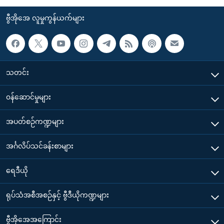
ဗွီအိုအေ လူမှုကွန်ယက်များ
သတင်း
၀န်ဆောင်မှုများ
အပတ်စဉ်ကဏ္ဍများ
အင်္ဂလိပ်သင်ခန်းစာများ
ရေဒီယို
ရုပ်သံအစီအစဉ်နှင့် ဗွီဒီယိုကဏ္ဍများ
ဗွီအိုအေအကြောင်း