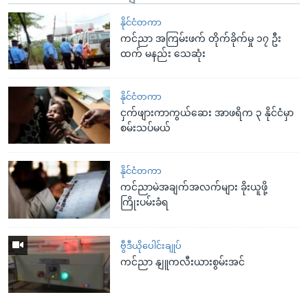
နိုင်ငံတကာ
ကင်ညာ အကြမ်းဖက် တိုက်ခိုက်မှု ၁၇ ဦး
ထက် မနည်း သေဆုံး
နိုင်ငံတကာ
ငှက်ဖျားကာကွယ်ဆေး အာဖရိက ၃ နိုင်ငံမှာ
စမ်းသပ်မယ်
နိုင်ငံတကာ
ကင်ညာမဲအချက်အလက်များ ခိုးယူဖို့
ကြိုးပမ်းခံရ
ဗွီဒီယိုပေါင်းချုပ်
ကင်ညာ နျူကလီးယားစွမ်းအင်