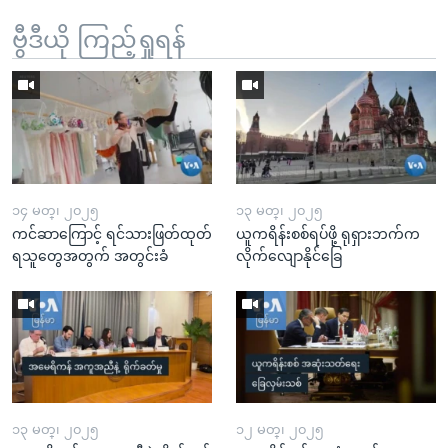
ဗွီဒီယို ကြည့်ရှုရန်
၁၄ မတ္၊ ၂၀၂၅
၁၃ မတ္၊ ၂၀၂၅
ကင်ဆာကြောင့် ရင်သားဖြတ်ထုတ်
ယူကရိန်းစစ်ရပ်ဖို့ ရုရှားဘက်က
ရသူတွေအတွက် အတွင်းခံ
လိုက်လျောနိုင်ခြေ
၁၃ မတ္၊ ၂၀၂၅
၁၂ မတ္၊ ၂၀၂၅