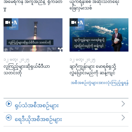
အမေရိကန် အကူအညီနဲ့ ရိုက်ခတ်
ယူကရိန်းစစ် အဆုံးသတ်ရေး
မှု
ခြေလှမ်းသစ်
၁၂ မတ္၊ ၂၀၂၅
၁၂ မတ္၊ ၂၀၂၅
လူကြည့်များဆိုရှယ်မီဒီယာ
ချာဂိုကျွန်းများ မောရစ်ရှသို့
သတင်းတို
လွှဲပြောင်းမည်ကို ဆန့်ကျင်
အစီအစဉ်တွဲများအားလုံးကြည့်ရှုရန်
ရုပ်သံအစီအစဉ်များ
ရေဒီယိုအစီအစဉ်များ