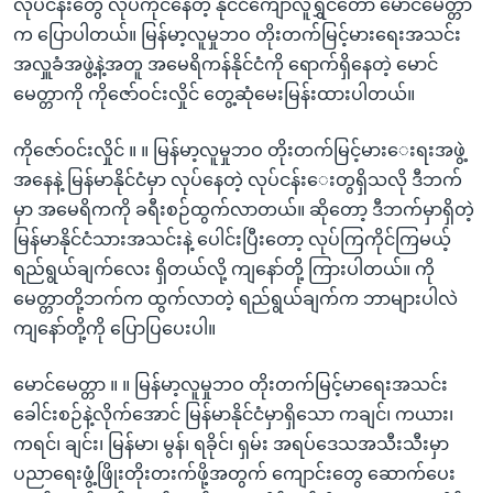
လုပ်ငန်းတွေ လုပ်ကိုင်နေတဲ့ နိုင်ငံကျော်လူရွှင်တော် မောင်မေတ္တာ
က ပြောပါတယ်။ မြန်မာ့လူမှုဘဝ တိုးတက်မြင့်မားရေးအသင်း
အလှူခံအဖွဲ့နဲ့အတူ အမေရိကန်နိုင်ငံကို ရောက်ရှိနေတဲ့ မောင်
မေတ္တာကို ကိုဇော်ဝင်းလှိုင် တွေ့ဆုံမေးမြန်းထားပါတယ်။
ကိုဇော်ဝင်းလှိုင် ။ ။ မြန်မာ့လူမှုဘဝ တိုးတက်မြင့်မားေးရးအဖွဲ့
အနေနဲ့ မြန်မာနိုင်ငံမှာ လုပ်နေတဲ့ လုပ်ငန်းေးတွရှိသလို ဒီဘက်
မှာ အမေရိကကို ခရီးစဉ်ထွက်လာတယ်။ ဆိုတော့ ဒီဘက်မှာရှိတဲ့
မြန်မာနိုင်ငံသားအသင်းနဲ့ ပေါင်းပြီးတော့ လုပ်ကြကိုင်ကြမယ့်
ရည်ရွယ်ချက်လေး ရှိတယ်လို့ ကျနော်တို့ ကြားပါတယ်။ ကို
မေတ္တာတို့ဘက်က ထွက်လာတဲ့ ရည်ရွယ်ချက်က ဘာများပါလဲ
ကျနော်တို့ကို ပြောပြပေးပါ။
မောင်မေတ္တာ ။ ။ မြန်မာ့လူမှုဘဝ တိုးတက်မြင့်မာရေးအသင်း
ခေါင်းစဉ်နဲ့လိုက်အောင် မြန်မာနိုင်ငံမှာရှိသော ကချင်၊ ကယား၊
ကရင်၊ ချင်း၊ မြန်မာ၊ မွန်၊ ရခိုင်၊ ရှမ်း အရပ်ဒေသအသီးသီးမှာ
ပညာရေးဖွံ့ဖြိုးတိုးတးက်ဖို့အတွက် ကျောင်းတွေ ဆောက်ပေး