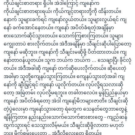
ကိုယ်ချင်းစာတရား ရှိပါ။ အဲဒါကြောင့် ကျနော်က
ကိုယ်ချင်းစာတရားရယ်၊ ကိုယ်ကျင့်တရားတို့ကို ထိန်းတယ်။
နောက် သူများခက်ရင် ကျနော်လွယ်တယ်။ သူများလွယ်ရင် ကျ
နော် ခက်အောင်နေတယ်။ ကျနော် အပိတ်ခံရတဲ့အချိန်မှာ
စားသောက်ဆိုင်သွားတယ်။ သောက်ကြစားကြတယ်။ သူများ
ကျွေးတာပဲ စားလိုက်တယ်။ အဲဒီအချိန်မှာ သီချင်းဆိုပါပြောတော့
ကျနော် မဆိုဘူး။ ကျနော်ကို သီချင်းမဆိုဖို့ ပိတ်ထားတယ်။ ကျ
နော်တာဝန်ယူတယ်။ သူက ဘယ်က ဘယ်က … သေချာပြီ၊ ခိုင်လုံ
တယ်။ အဲဒီအခါဆို ကျနော် တက်ဆိုပေးလိုက်တယ်။ ဆိုပေးတဲ့
အခါမှာ သူတို့ကျေနပ်သွားကြတယ်။ ကျေနပ်သွားတဲ့အခါ ကျ
နော်ကို ချီးမြှင့်ရင် ကျနော် ယူလိုက်တယ်။ လုပ်လို့ရသလားဆို
တော့ အမြဲတမ်း လုပ်လို့မရဘူး။ တခါတလေပဲ။ မွန်ပြည်နယ်မှာ
ကျနော် အပိတ်ခံရတော့ အဲဒါ ကျနော့်မိဘများဇာတိ။ သီချင်းဆို
တဲ့ပွဲလေးမှာ ကျနော်သွားတော့ ရဲတွေက သေနတ်တွေဘာတွေနဲ့
ချိန်ကြတာ။ နည်းနည်းသောက်သောက်စားစားတွေ - ကျည်ဆန်
ထွက်သွားရင် သေသွားလိမ့်မယ်။ သီချင်းဆိုဖို့လာတာ မဟုတ်
ဘူး။ မိုက်စမ်းပေးတာ .. အဲဒီလိုလေးတွေ ရှိတယ်။