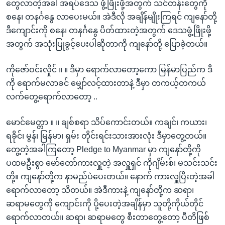
တွေလာတဲ့အခါ အရပ်ဒေသ ဖွံ့ဖြိုးဖို့အတွက် သင်တန်းတွေကို
စနေ၊ တနင်္ဂနွေ လာပေးမယ်။ အဲဒီလို အချိန်မျိုးကြရင် ကျနော်တို့
ဒီကျောင်းကို စနေ၊ တနင်္ဂနွေ ပိတ်ထားတဲ့အတွက် ဒေသဖွံ့ဖြိုးဖို့
အတွက် အသုံးပြုခွင့်ပေးပါဆိုတာကို ကျနော်တို့ ပြောခဲ့တယ်။
ကိုဇော်ဝင်းလှိုင် ။ ။ ဒီမှာ ရောက်လာတော့ကော မြန်မာပြည်က ဒီ
ကို ရောက်မလာခင် မျှော်လင့်ထားတာနဲ့ ဒီမှာ တကယ့်တကယ်
လက်တွေ့ရောက်လာတော့ ..
မောင်မေတ္တာ ။ ။ ချစ်စရာ သိပ်ကောင်းတယ်။ ကချင်၊ ကယား၊
ရခိုင်၊ မွန်၊ မြန်မာ၊ ရှမ်း တိုင်းရင်းသားအားလုံး ဒီမှာတွေ့တယ်။
တွေ့တဲ့အခါကြတော့ Pledge to Myanmar မှာ ကျနော်တို့ကို
ပထမဦးစွာ မော်တော်ကားလှူတဲ့ အလှူရှင် ကိုဂျိမ်းစ်၊ မသင်းသင်း
တို့။ ကျနော်တို့က နာမည်ပဲပေးတယ်။ နောက် ကားလှူပြီးတဲ့အခါ
ရောက်လာတော့ သိတယ်။ အဲဒီကားနဲ့ ကျနော်တို့က ဆရာ၊
ဆရာမတွေကို ကျောင်းကို ပို့ပေးတဲ့အချိန်မှာ သူတို့ကိုယ်တိုင်
ရောက်လာတယ်။ ဆရာ၊ ဆရာမတွေ စီးတာတွေ့တော့ ပီတိဖြစ်