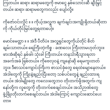
ကြတယ်။ ဆရာ၊ ဆရာမတွေကို ဗမာငွေ နှစ်သောင်းဆီ ချီးမြှင့်
တယ်။ ဆရာ၊ ဆရာမတွေကလည်း ပျော်လို့။
ကိုဇော်ဝင်းလှိုင် ။ ။ ကိုယ့်အလှူက ချက်ချင်းအကျိုးရှိတယ်ဆိုတာ
ကို ကိုယ်တိုင်မြင်တွေ့ရတာပေါ့။
မောင်မေတ္တာ ။ ။ အဲဒီ ပီတိပဲ။ အလှူရှင်တွေကိုယ်တိုင် စိတ်
ချမ်းသာတယ်။ ရေကြီးတဲ့ကိစ္စ - ခဏလေး ကြီးတာမဟုတ်ဘူး။
ဖားအံဆိုရင် နှစ်ခါ၊ သုံးခါ ကြီးတယ်။ တနင်္သာရီသွားရတာ
အခက်အခဲ ဖြစ်တယ်။ ကိုဗေလုဝနဲ့ ကျနော်ဆို ရေမကူးတတ်
ဘူး။ ဒီစာသင်ကျောင်းကြီးက စာသင်ခုံတွေ ရေထဲမျောနေတယ်။
အဲဒါတွေကို ကြိုးနဲ့ချည်းပြီးတော့ သစ်ပင်တွေနဲ့ ချည်းထားရ
တယ်။ အဲဒါမျိုးတွေ ကလေးတွေဘဝ တိုးတက်ဖို့အတွက်၊ ကျ
နော်တို့က လူတွေကို တိုးတက်စေချင်တယ်။ အသိဉာဏ်တွေ
ဖွံ့ဖြိုးတိုးတက်စေချင်တယ်။ အဲဒါကြောင့် ကျောင်းဆောင်ပေး
တာ။