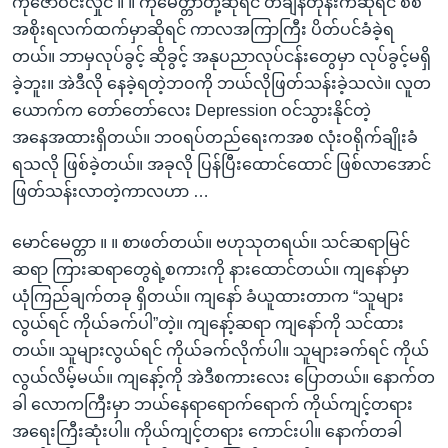
ကိုဇော်ဝင်းလှိုင် ။ ။ ကိုမေတ္တာတို့ဆိုရင် တချိန်တုန်းကဆိုရင် စစ်
အစိုးရလက်ထက်မှာဆိုရင် ကာလအကြာကြီး ပိတ်ပင်ခံခဲ့ရ
တယ်။ ဘာမှလုပ်ခွင့် ဆိုခွင့် အနုပညာလုပ်ငန်းတွေမှာ လုပ်ခွင့်မရှိ
ခဲ့ဘူး။ အဲဒီလို နေခဲ့ရတဲ့ဘဝကို ဘယ်လိုဖြတ်သန်းခဲ့သလဲ။ လူတ
ယောက်က တော်တော်လေး Depression ဝင်သွားနိုင်တဲ့
အနေအထားရှိတယ်။ ဘဝရပ်တည်ရေးကအစ လုံးဝရိုက်ချိုးခံ
ရသလို ဖြစ်ခဲ့တယ်။ အခုလို ပြန်ပြီးထောင်ထောင် ဖြစ်လာအောင်
ဖြတ်သန်းလာတဲ့ကာလဟာ …
မောင်မေတ္တာ ။ ။ စာဖတ်တယ်။ ဗဟုသုတရယ်။ သင်ဆရာမြင်
ဆရာ ကြားဆရာတွေရဲ့စကားကို နားထောင်တယ်။ ကျနော်မှာ
ယုံကြည်ချက်တခု ရှိတယ်။ ကျနော် ခံယူထားတာက “သူများ
လွယ်ရင် ကိုယ်ခက်ပါ”တဲ့။ ကျနော့်ဆရာ ကျနော်ကို သင်ထား
တယ်။ သူများလွယ်ရင် ကိုယ်ခက်လိုက်ပါ။ သူများခက်ရင် ကိုယ်
လွယ်လိမ့်မယ်။ ကျနော့်ကို အဲဒီစကားလေး ပြောတယ်။ နောက်တ
ခါ လောကကြီးမှာ ဘယ်နေရာရောက်ရောက် ကိုယ်ကျင့်တရား
အရေးကြီးဆုံးပါ။ ကိုယ်ကျင့်တရား ကောင်းပါ။ နောက်တခါ