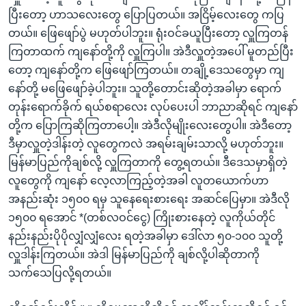
ပြီးတော့ ဟာသလေးတွေ ပြောပြတယ်။ အငြိမ့်လေးတွေ ကပြ
တယ်။ ဖြေဖျော်ပွဲ မဟုတ်ပါဘူး။ ရုံးဝင်ခယူပြီးတော့ လှူကြတန်
ကြတာထက် ကျနော်တို့ကို လှူကြပါ။ အဲဒီလှူတဲ့အပေါ် မူတည်ပြီး
တော့ ကျနော်တို့က ဖြေဖျော်ကြတယ်။ တချို့ဒေသတွေမှာ ကျ
နော်တို့ မဖြေဖျော်ခဲ့ပါဘူး။ သူတို့တောင်းဆိုတဲ့အခါမှာ ရောက်
တုန်းရောက်ခိုက် ရယ်စရာလေး လုပ်ပေးပါ ဘာညာဆိုရင် ကျနော်
တို့က ပြောကြဆိုကြတာပေါ့။ အဲဒီလိုမျိုးလေးတွေပါ။ အဲဒီတော့
ဒီမှာလှူတဲ့ဒါန်းတဲ့ လူတွေကလဲ အရမ်းချမ်းသာလို့ မဟုတ်ဘူး။
မြန်မာပြည်ကိုချစ်လို့ လှူကြတာကို တွေ့ရတယ်။ ဒီဒေသမှာရှိတဲ့
လူတွေကို ကျနော် လေ့လာကြည့်တဲ့အခါ လူတယောက်ဟာ
အနည်းဆုံး ၁၅၀၀ ရမှ သူနေရေးစားရေး အဆင်ပြေမှာ။ အဲဒီလို
၁၅၀၀ ရအောင် *(တစ်လဝင်ငွေ) ကြိုးစားနေတဲ့ လူကိုယ်တိုင်
နည်းနည်းပိုပိုလျှံလျှံလေး ရတဲ့အခါမှာ ဒေါ်လာ ၅၀-၁၀၀ သူတို့
လှူဒါန်းကြတယ်။ အဲဒါ မြန်မာပြည်ကို ချစ်လို့ပါဆိုတာကို
သက်သေပြလို့ရတယ်။