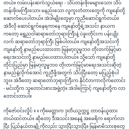
တယ်။ လမ်းပန်းဆက်သွယ်ရေး - သိပ်တန်းဖိုးမများသော၊ သိပ်
တန်းဖိုးမကြီးသော၊ မနည်းသော လူကူးတံတားတွေကို ကျနော်တို့
ဆောက်ပေးပါတယ်။ အဲဒါမျိုးတွေမှာ ကူညီဆောင်ရွက်တယ်။
အဲဒီလို ဆောင်ရွက်နေရကာနေ ကျနော်တို့ရဲ့အသင်း နာယက
ကတော့ ရွှေညဝါဆရာတော်ဘုရားကြီးနဲ့ ပဲခူးတိုင်းက ပန်းပျိုး
လက် ဆရာတော်ဘုရာကြီး ဖြစ်ပါတယ်။ ကျနော်တို့အသင်းကို
ကျနော်တို့ နာမည်ပေးထားတာ မြန်မာ့လူမှုဘဝ တိုးတက်မြင့်မာ
ရေးအသင်းလို့ နာမည်ပေးထားပါတယ်။ သို့သော် ကျနော်တို့
တိုင်းပြည်မှာ မြန်မာ့လူမှုဘဝ တိုးတက်မြင့်မာရေးအသင်းဆိုတဲ့
နာမည်နဲ့လိုက်အောင် ကူညီဖို့အတွက် သိပ်ပြီးတော့ မပြည့်စုံပါ
ဘူး။ အဲဒီတော့ ဆရာတော်ဘုရားကြီးက နိုင်ငံတကာလိုက်တောင်း
- မင်းတို့က သူတောင်းစားအဖွဲ့တဲ့။ အဲဒါကြောင့် ကျနော်တို့က လာ
တောင်းတာပါ။
ကိုဇော်ဝင်းလှိုင် ။ ။ ကိုမေတ္တာက ဒုတိယဥက္ကဋ္ဌ တာဝန်ယူထား
တယ်ထင်တယ်။ ဆိုတော့ ဒီအသင်းအနေနဲ့ အမေရိက ရောက်လာ
ပြီး ပြည်နယ်တချို့ကိုလည်း သွားပြီးသွားပြီ။ မြန်မာမိသားစုတွေ