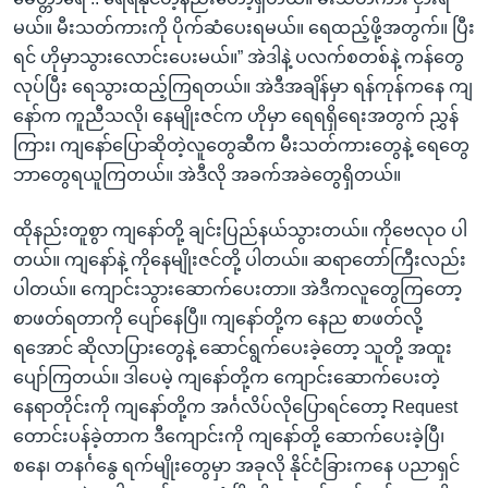
မယ်။ မီးသတ်ကားကို ပိုက်ဆံပေးရမယ်။ ရေထည့်ဖို့အတွက်။ ပြီး
ရင် ဟိုမှာသွားလောင်းပေးမယ်။” အဲဒါနဲ့ ပလက်စတစ်နဲ့ ကန်တွေ
လုပ်ပြီး ရေသွားထည့်ကြရတယ်။ အဲဒီအချိန်မှာ ရန်ကုန်ကနေ ကျ
နော်က ကူညီသလို၊ နေမျိုးဇင်က ဟိုမှာ ရေရရှိရေးအတွက် ညွှန်
ကြား၊ ကျနော်ပြောဆိုတဲ့လူတွေဆီက မီးသတ်ကားတွေနဲ့ ရေတွေ
ဘာတွေရယူကြတယ်။ အဲဒီလို အခက်အခဲတွေရှိတယ်။
ထိုနည်းတူစွာ ကျနော်တို့ ချင်းပြည်နယ်သွားတယ်။ ကိုဗေလုဝ ပါ
တယ်။ ကျနော်နဲ့ ကိုနေမျိုးဇင်တို့ ပါတယ်။ ဆရာတော်ကြီးလည်း
ပါတယ်။ ကျောင်းသွားဆောက်ပေးတာ။ အဲဒီကလူတွေကြတော့
စာဖတ်ရတာကို ပျော်နေပြီ။ ကျနော်တို့က နေည စာဖတ်လို့
ရအောင် ဆိုလာပြားတွေနဲ့ ဆောင်ရွက်ပေးခဲ့တော့ သူတို့ အထူး
ပျော်ကြတယ်။ ဒါပေမဲ့ ကျနော်တို့က ကျောင်းဆောက်ပေးတဲ့
နေရာတိုင်းကို ကျနော်တို့က အင်္ဂလိပ်လိုပြောရင်တော့ Request
တောင်းပန်ခဲ့တာက ဒီကျောင်းကို ကျနော်တို့ ဆောက်ပေးခဲ့ပြီ၊
စနေ၊ တနင်္ဂနွေ ရက်မျိုးတွေမှာ အခုလို နိုင်ငံခြားကနေ ပညာရှင်