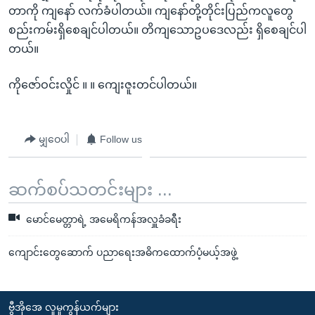
တာကို ကျနော် လက်ခံပါတယ်။ ကျနော်တို့တိုင်းပြည်ကလူတွေ
စည်းကမ်းရှိစေချင်ပါတယ်။ တိကျသောဥပဒေလည်း ရှိစေချင်ပါ
တယ်။
ကိုဇော်ဝင်းလှိုင် ။ ။ ကျေးဇူးတင်ပါတယ်။
မျှဝေပါ
Follow us
ဆက်စပ်သတင်းများ ...
မောင်မေတ္တာရဲ့ အမေရိကန်အလှူခံခရီး
ကျောင်းတွေဆောက် ပညာရေးအဓိကထောက်ပံ့မယ့်အဖွဲ့
ဗွီအိုအေ လူမှုကွန်ယက်များ