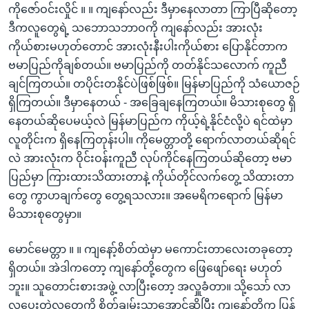
ကိုဇော်ဝင်းလှိုင် ။ ။ ကျနော်လည်း ဒီမှာနေလာတာ ကြာပြီဆိုတော့
ဒီကလူတွေရဲ့ သဘောသဘာဝကို ကျနော်လည်း အားလုံး
ကိုယ်စားမဟုတ်တောင် အားလုံးနီးပါးကိုယ်စား ပြောနိုင်တာက
ဗမာပြည်ကိုချစ်တယ်။ ဗမာပြည်ကို တတ်နိုင်သလောက် ကူညီ
ချင်ကြတယ်။ တပိုင်းတနိုင်ပဲဖြစ်ဖြစ်။ မြန်မာပြည်ကို သံယောဇဉ်
ရှိကြတယ်။ ဒီမှာနေတယ် - အခြေချနေကြတယ်။ မိသားစုတွေ ရှိ
နေတယ်ဆိုပေမယ့်လဲ မြန်မာပြည်က ကိုယ့်ရဲ့နိုင်ငံလို့ပဲ ရင်ထဲမှာ
လူတိုင်းက ရှိနေကြတုန်းပါ။ ကိုမေတ္တာတို့ ရောက်လာတယ်ဆိုရင်
လဲ အားလုံးက ဝိုင်းဝန်းကူညီ လုပ်ကိုင်နေကြတယ်ဆိုတော့ ဗမာ
ပြည်မှာ ကြားထားသိထားတာနဲ့ ကိုယ်တိုင်လက်တွေ့ သိထားတာ
တွေ ကွာဟချက်တွေ တွေ့ရသလား။ အမေရိကရောက် မြန်မာ
မိသားစုတွေမှာ။
မောင်မေတ္တာ ။ ။ ကျနော့်စိတ်ထဲမှာ မကောင်းတာလေးတခုတော့
ရှိတယ်။ အဲဒါကတော့ ကျနော်တို့တွေက ဖြေဖျော်ရေး မဟုတ်
ဘူး။ သူတောင်းစားအဖွဲ့ လာပြီးတော့ အလှူခံတာ။ သို့သော် လာ
လှူပေးတဲ့လူတွေကို စိတ်ချမ်းသာအောင်ဆိုပြီး ကျနော်တို့က ပြန်