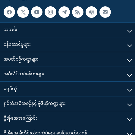
သတင်း
၀န်ဆောင်မှုများ
အပတ်စဉ်ကဏ္ဍများ
အင်္ဂလိပ်သင်ခန်းစာများ
ရေဒီယို
ရုပ်သံအစီအစဉ်နှင့် ဗွီဒီယိုကဏ္ဍများ
ဗွီအိုအေအကြောင်း
ဗွီအိုအေ မိုဘိုင်းလ်အက်ပ်များ ဒေါင်းလုတ်ယူရန်