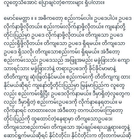
လူတွေသိအောင် ပြောချင်တဲ့စကားများ ရှိပါလား။
မောင်မေတ္တာ ။ ။ အဓိကတော့ စည်းကမ်းပါ။ ဥပဒေပါပဲ။ ဥပဒေ
လိုက်နာဖို့လိုတယ်။ စည်းကမ်းလိုက်နာဖို့လိုတယ်။ ကျနော်တို့
တိုင်းပြည်မှာ ဥပဒေ လိုက်နာဖို့လိုတယ်။ တိကျသော ဥပဒေ
လည်းရှိဖို့လိုတယ်။ တိကျသော ဥပဒေ ရှိရမယ်။ တိကျသော
ဥပဒေ ရှိသလို၊ တိကျသောစည်းကမ်း ရှိရမယ်။ အဲဒီတော့
စည်းကမ်းသည်၊ ဥပဒေသည် အဖြူအမည်း မခွဲခြားဘဲ၊ ကျော
သားရင်သား မခွဲခြားဘဲနဲ့ တရားဥပဒေကို ခိုင်ခိုင်မာမာနဲ့
တိတိကျကျ ဆုံးဖြတ်နိုင်မယ်။ စည်းကမ်းကို တိတိကျကျ ထား
နိုင်မယ်ဆိုရင် ကျနော်တို့တိုင်းပြည်မှာ မြန်မာပြည်က လူတွေ
လည်း စည်းကမ်းရှိပြီး ဥပဒေလိုက်နာမယ်။ ဒီမှာရှိတဲ့လူတွေက
လည်း ဒီမှာရှိတဲ့ စည်းကမ်းဥပဒေကို လိုက်နာနေရတယ်။ မ
လိုက်နာရင် လာထားလေ။ အဲဒီတော့ တကယ်တမ်းကြတော့
တိုင်းပြည်ကို ထူထောင်တဲ့နေရာမှာ တိကျသောဥပဒေ၊
တိကျသောစည်းကမ်း၊ တိကျသော အုပ်ချုပ်ရေးယန္တရားတွေနဲ့
ဆောင်ရွက်မယ်ဆိုရင် နိုင်ငံတိုင်း၊ နိုင်ငံတိုင်းက တိုးတက်မယ်ဆို