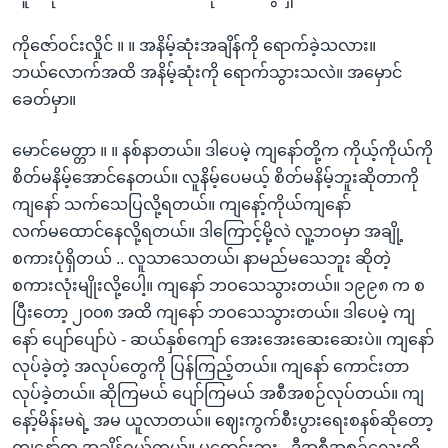
ကိုဇော်ဝင်းလှိုင် ။ ။ အနိမ့်ဆုံးအချိန်ကို ရောက်ခဲ့သလား။
ဘယ်လောက်အထိ အနိမ့်ဆုံးကို ရောက်သွားသလဲ။ အမှောင်
ခေတ်မှာ။
မောင်မေတ္တာ ။ ။ နစ်နာတယ်။ ဒါပေမဲ့ ကျနော်တို့က ကိုယ့်ကိုယ်ကို
စိတ်မနိမ့်အောင်နေတယ်။ လူနိမ့်ပေမယ့် စိတ်မနိမ့်ဘူးဆိုတာကို
ကျနော် သက်သေပြလို့ရတယ်။ ကျနော့်ကိုယ်ကျနော်
လက်မထောင်နေလို့ရတယ်။ ဒါကြောင့်မို့လဲ လူ့ဘဝမှာ အချို့
စကားပုံရှိတယ် .. လူသာသေတယ်၊ နာမည်မသေဘူး ဆိုတဲ့
စကားလုံးမျိုးလို့ပေါ့။ ကျနော် ဘဝသေသွားတယ်။ ၁၉၉၈ က စ
ပြီးတော့ ၂၀၀၈ အထိ ကျနော် ဘဝသေသွားတယ်။ ဒါပေမဲ့ ကျ
နော် ပျော်ပျော်ပဲ - ဆယ်နှစ်ကျော် အေးအေးဆေးဆေးပဲ။ ကျနော်
လုပ်ခဲ့တဲ့ အလုပ်တွေကို ပြန်ကြည့်တယ်။ ကျနော် ကောင်းတာ
လုပ်ခဲ့တယ်။ ဆိုကြမယ် ပျော်ကြမယ် အစီအစဉ်လုပ်တယ်။ ကျ
နော့်မိန်းမရဲ့ အမ ယူလာတယ်။ ဈေးကွက်စီးပွားရေးစနစ်ဆိုတော့
ကျနော်က အချိန်ဝယ်တယ်။ မရောင်းဘူး - ဒီအစီအစဉ်လေးကို