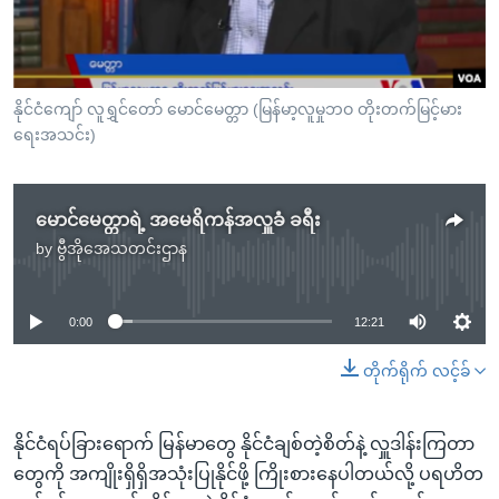
အ
သုတပဒေသာ အင်္ဂလိပ်စာ
ညွန်း
Learning English
စာမျက်နှာ
သို့
ဗွီအိုအေ လူမှုကွန်ယက်များ
နိုင်ငံကျော် လူရွှင်တော် မောင်မေတ္တာ (မြန်မာ့လူမှုဘဝ တိုးတက်မြင့်မား
ကျော်
ရေးအသင်း)
ကြည့်
ရန်
ဘာသာစကားများ
ရှာဖွေ
မောင်မေတ္တာရဲ့ အမေရိကန်အလှူခံ ခရီး
ရန်
by
ဗွီအိုအေသတင်းဌာန
No media source currently available
နေရာ
သို့
0:00
12:21
ကျော်
ရန်
တိုက်ရိုက် လင့်ခ်
နိုင်ငံရပ်ခြားရောက် မြန်မာတွေ နိုင်ငံချစ်တဲ့စိတ်နဲ့ လှူဒါန်းကြတာ
တွေကို အကျိုးရှိရှိအသုံးပြုနိုင်ဖို့ ကြိုးစားနေပါတယ်လို့ ပရဟိတ