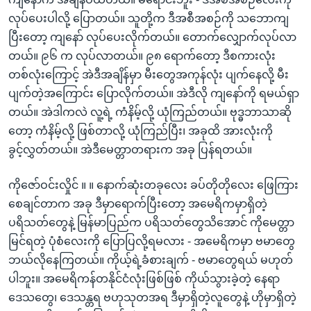
လုပ်ပေးပါလို့ ပြောတယ်။ သူတို့က ဒီအစီအစဉ်ကို သဘောကျ
ပြီးတော့ ကျနော် လုပ်ပေးလိုက်တယ်။ တောက်လျှောက်လုပ်လာ
တယ်။ ၉၆ က လုပ်လာတယ်။ ၉၈ ရောက်တော့ ဒီစကားလုံး
တစ်လုံးကြောင့် အဲဒီအချိန်မှာ မီးတွေအကုန်လုံး ပျက်နေလို့ မီး
ပျက်တဲ့အကြောင်း ပြောလိုက်တယ်။ အဲဒီလို ကျနော်ကို ရမယ်ရှာ
တယ်။ အဲဒါကလဲ လူ့ရဲ့ ကံနိမ့်လို့ ယုံကြည်တယ်။ ဗုဒ္ဓဘာသာဆို
တော့ ကံနိမ့်လို့ ဖြစ်တာလို့ ယုံကြည်ပြီး၊ အခုထိ အားလုံးကို
ခွင့်လွှတ်တယ်။ အဲဒီမေတ္တာတရားက အခု ပြန်ရတယ်။
ကိုဇော်ဝင်းလှိုင် ။ ။ နောက်ဆုံးတခုလေး ခပ်တိုတိုလေး ဖြေကြား
စေချင်တာက အခု ဒီမှာရောက်ပြီးတော့ အမေရိကမှာရှိတဲ့
ပရိသတ်တွေနဲ့ မြန်မာပြည်က ပရိသတ်တွေသိအောင် ကိုမေတ္တာ
မြင်ရတဲ့ ပုံစံလေးကို ပြောပြလို့ရမလား - အမေရိကမှာ ဗမာတွေ
ဘယ်လိုနေကြတယ်။ ကိုယ့်ရဲ့ခံစားချက် - ဗမာတွေရယ် မဟုတ်
ပါဘူး။ အမေရိကန်တနိုင်ငံလုံးဖြစ်ဖြစ် ကိုယ်သွားခဲ့တဲ့ နေရာ
ဒေသတွေ၊ ဒေသန္တရ ဗဟုသုတအရ ဒီမှာရှိတဲ့လူတွေနဲ့ ဟိုမှာရှိတဲ့