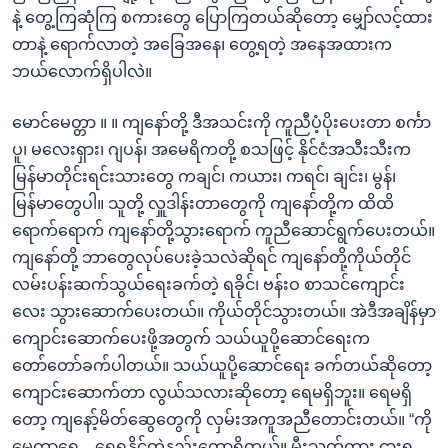
နဲ့ တွေ့ကြဆုံကြ စကားတွေ ပြောကြတယ်ဆိုတော့ မျှော်လင့်ထား
တာနဲ့ ရောက်လာတဲ့ အခြေအနေ၊ တွေ့ရတဲ့ အနေအထားက
ဘယ်လောက်ရှိပါလဲ။
မောင်မေတ္တာ ။ ။ ကျနော်တို့ ဒီအသင်းကို ကူညီပံ့ပိုးပေးတာ စင်္ကာ
ပူ၊ မလေးရှား၊ ဂျပန်၊ အမေရိကတို့ စသဖြင့် နိုင်ငံအသီးသီးက
မြန်မာတိုင်းရင်းသားတွေ ကချင်၊ ကယား၊ ကရင်၊ ချင်း၊ မွန်၊
မြန်မာတွေပါ။ သူတို့ လှူဒါန်းတာတွေကို ကျနော်တို့က ထိထိ
ရောက်ရောက် ကျနော်တို့သွားရောက် ကူညီဆောင်ရွက်ပေးတယ်။
ကျနော်တို့ ဘာတွေလုပ်ပေးခဲ့သလဲဆိုရင် ကျနော်တို့ကိုယ်တိုင်
လမ်းပန်းဆက်သွယ်ရေးခက်တဲ့ ရခိုင်၊ ဗန်းဝ စာသင်ကျောင်း
လေး သွားဆောက်ပေးတယ်။ ကိုယ်တိုင်သွားတယ်။ အဲဒီအချိန်မှာ
ကျောင်းဆောက်ပေးဖို့အတွက် သယ်ယူပို့ဆောင်ရေးက
တော်တော်ခက်ပါတယ်။ သယ်ယူပို့ဆောင်ရေး ခက်တယ်ဆိုတော့
ကျောင်းဆောက်တာ လွယ်သလားဆိုတော့ ရေမရှိဘူး။ ရေမရှိ
တော့ ကျနော့်မိတ်ဆွေတွေကို လှမ်းအကူအညီတောင်းတယ်။ “ကို
မေတ္တာရေ .. ရေရနိုင်တဲ့နည်းတော့ရှိတယ်။ မီးသတ်ကား ငှားရ