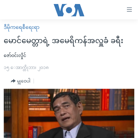
သုံး
ရ
လွယ်ကူ
ဒီမိုကရေစီရေးရာ
မူလစာမျက်နှာ
စေ
မောင်မေတ္တာရဲ့ အမေရိကန်အလှူခံ ခရီး
မြန်မာ
သည့်
ကမ္ဘာ့သတင်းများ
ဇော်ဝင်းလှိုင်
Link
ဗွီဒီယို
နိုင်ငံတကာ
၁၅ ေအာက္တိုဘာ၊ ၂၀၁၈
များ
သတင်းလွတ်လပ်ခွင့်
အမေရိကန်
မျှဝေပါ
ပင်မ
ရပ်ဝန်းတခု လမ်းတခု အလွန်
တရုတ်
အကြောင်းအရာ
သို့
အင်္ဂလိပ်စာလေ့လာမယ်
အစ္စရေး-ပါလက်စတိုင်း
ကျော်
အပတ်စဉ်ကဏ္ဍများ
အမေရိကန်သုံးအီဒီယံ
ကြည့်
ရေဒီယိုနှင့်ရုပ်သံ အချက်အလက်များ
မကြေးမုံရဲ့ အင်္ဂလိပ်စာ
ရေဒီယို
ရန်
ပင်မ
ရေဒီယို/တီဗွီအစီအစဉ်
ရုပ်ရှင်ထဲက အင်္ဂလိပ်စာ
တီဗွီ