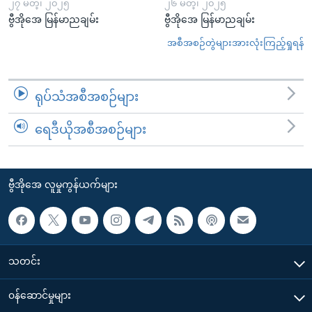
၂၇ မတ္၊ ၂၀၂၅
၂၆ မတ္၊ ၂၀၂၅
ဗွီအိုအေ မြန်မာညချမ်း
ဗွီအိုအေ မြန်မာညချမ်း
အစီအစဉ်တွဲများအားလုံးကြည့်ရှုရန်
ရုပ်သံအစီအစဉ်များ
ရေဒီယိုအစီအစဉ်များ
ဗွီအိုအေ လူမှုကွန်ယက်များ
သတင်း
၀န်ဆောင်မှုများ