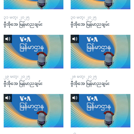
၃၁ မတ္၊ ၂၀၂၅
၃၀ မတ္၊ ၂၀၂၅
ဗွီအိုအေ မြန်မာညချမ်း
ဗွီအိုအေ မြန်မာညချမ်း
၂၉ မတ္၊ ၂၀၂၅
၂၈ မတ္၊ ၂၀၂၅
ဗွီအိုအေ မြန်မာညချမ်း
ဗွီအိုအေ မြန်မာညချမ်း