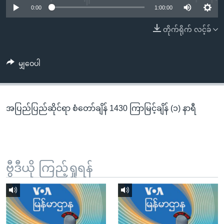
အ
0:00
1:00:00
သုတပဒေသာ အင်္ဂလိပ်စာ
ညွန်း
Learning English
တိုက်ရိုက် လင့်ခ်
စာမျက်နှာ
သို့
ဗွီအိုအေ လူမှုကွန်ယက်များ
ကျော်
မျှဝေပါ
ကြည့်
ရန်
ဘာသာစကားများ
ရှာဖွေ
အပြည်ပြည်ဆိုင်ရာ စံတော်ချိန် 1430 ကြာမြင့်ချိန် (၁) နာရီ
ရန်
နေရာ
သို့
ကျော်
ရန်
ဗွီဒီယို ကြည့်ရှုရန်