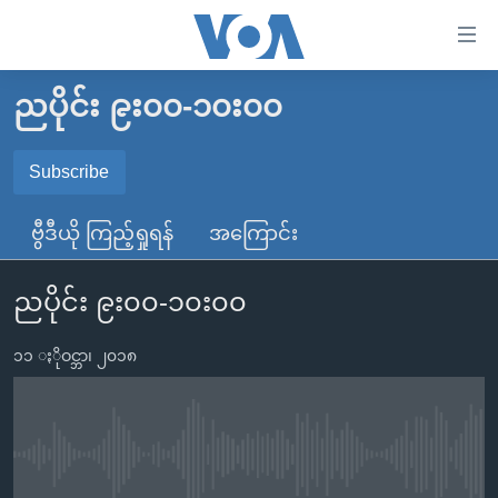
သုံး
ရ
လွယ်ကူ
ညပိုင်း ၉း၀၀-၁၀း၀၀
မူလစာမျက်နှာ
စေ
မြန်မာ
Subscribe
သည့်
SUBSCRIBE
ကမ္ဘာ့သတင်းများ
Link
ဗွီဒီယို ကြည့်ရှုရန်
အကြောင်း
ဗွီဒီယို
နိုင်ငံတကာ
များ
Spotify
သတင်းလွတ်လပ်ခွင့်
အမေရိကန်
ပင်မ
ညပိုင်း ၉း၀၀-၁၀း၀၀
ရပ်ဝန်းတခု လမ်းတခု အလွန်
တရုတ်
အကြောင်းအရာ
ရယူရန်
သို့
၁၁ ႏိုဝင္ဘာ၊ ၂၀၁၈
အင်္ဂလိပ်စာလေ့လာမယ်
အစ္စရေး-ပါလက်စတိုင်း
ကျော်
အပတ်စဉ်ကဏ္ဍများ
အမေရိကန်သုံးအီဒီယံ
ကြည့်
ရေဒီယိုနှင့်ရုပ်သံ အချက်အလက်များ
မကြေးမုံရဲ့ အင်္ဂလိပ်စာ
ရေဒီယို
ရန်
No media source currently available
ပင်မ
ရေဒီယို/တီဗွီအစီအစဉ်
ရုပ်ရှင်ထဲက အင်္ဂလိပ်စာ
တီဗွီ