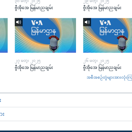
၃၀ မတ္၊ ၂၀၂၅
၂၉ မတ္၊ ၂၀၂၅
ဗွီအိုအေ မြန်မာညချမ်း
ဗွီအိုအေ မြန်မာညချမ်း
၂၇ မတ္၊ ၂၀၂၅
၂၆ မတ္၊ ၂၀၂၅
ဗွီအိုအေ မြန်မာညချမ်း
ဗွီအိုအေ မြန်မာညချမ်း
အစီအစဉ်တွဲများအားလုံးကြည့
း
ား