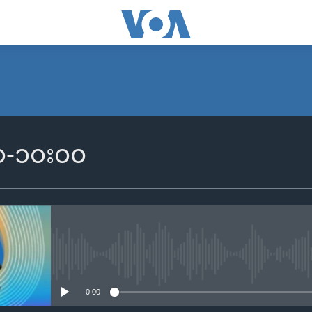
SUBSCRIBE
၀၀-၁၀း၀၀
Apple Podcasts
Spotify
ရယူရန်
No media source currently availa
0:00