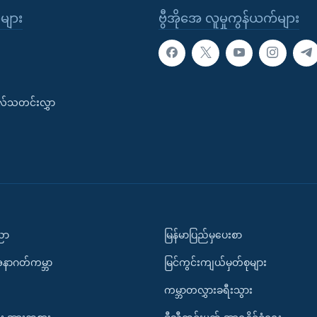
ုများ
ဗွီအိုအေ လူမှုကွန်ယက်များ
းလ်သတင်းလွှာ
ပညာ
မြန်မာပြည်မှပေးစာ
အနာဂတ်ကမ္ဘာ
မြင်ကွင်းကျယ်မှတ်စုများ
ကမ္ဘာတလွှားခရီးသွား