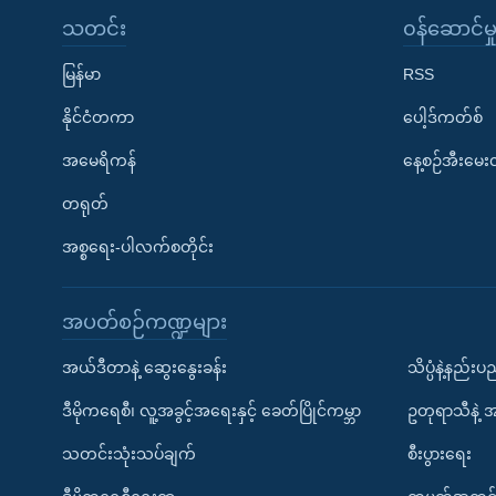
သတင်း
၀န်ဆောင်မှ
မြန်မာ
RSS
နိုင်ငံတကာ
ပေါ့ဒ်ကတ်စ်
အမေရိကန်
နေ့စဉ်အီးမေ
တရုတ်
အစ္စရေး-ပါလက်စတိုင်း
အပတ်စဉ်ကဏ္ဍများ
အယ်ဒီတာနဲ့ ဆွေးနွေးခန်း
သိပ္ပံနဲ့နည်း
ဒီမိုကရေစီ၊ လူ့အခွင့်အရေးနှင့် ခေတ်ပြိုင်ကမ္ဘာ
ဥတုရာသီနဲ့ 
သတင်းသုံးသပ်ချက်
စီးပွားရေး