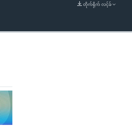
တိုက်ရိုက် လင့်ခ်
EMBED