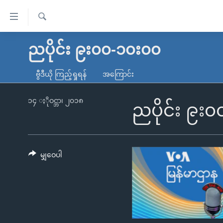
သုံး
ရ
ရှာဖွေ
လွယ်ကူ
မူလစာမျက်နှာ
ညပိုင်း ၉း၀၀-၁၀း၀၀
ရ
စေ
မြန်မာ
လာ
ဗွီဒီယို ကြည့်ရှုရန်
အကြောင်း
သည့်
ဒ်
ကမ္ဘာ့သတင်းများ
Link
ဗွီဒီယို
နိုင်ငံတကာ
၁၄ ႏိုဝင္ဘာ၊ ၂၀၁၈
ညပိုင်း ၉း
များ
သတင်းလွတ်လပ်ခွင့်
အမေရိကန်
ပင်မ
ရပ်ဝန်းတခု လမ်းတခု အလွန်
တရုတ်
အကြောင်းအရာ
အင်္ဂလိပ်စာလေ့လာမယ်
အစ္စရေး-ပါလက်စတိုင်း
မျှဝေပါ
သို့
အပတ်စဉ်ကဏ္ဍများ
အမေရိကန်သုံးအီဒီယံ
ကျော်
ကြည့်
ရေဒီယိုနှင့်ရုပ်သံ အချက်အလက်များ
မကြေးမုံရဲ့ အင်္ဂလိပ်စာ
ရေဒီယို
ရန်
ရေဒီယို/တီဗွီအစီအစဉ်
ရုပ်ရှင်ထဲက အင်္ဂလိပ်စာ
တီဗွီ
ပင်မ