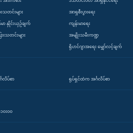
း အားကစား
ဒီသီတင်းပတ် အာရှနိုင်ငံရေး
ားသတင်းများ
အာရှစီးပွားရေး
်မာ နှိုင်းယှဉ်ချက်
ကျန်းမာရေး
ပြားသတင်းများ
အမျိုးသမီးကဏ္ဍ
ရိုဟင်ဂျာအရေး မျှော်လင့်ချက်
်္ဂလိပ်စာ
ရုပ်ရှင်ထဲက အင်္ဂလိပ်စာ
၀-၁၀း၀၀