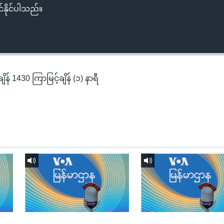
်နိုင်ပါသည်။
န် 1430 ကြာမြင့်ချိန် (၁) နာရီ