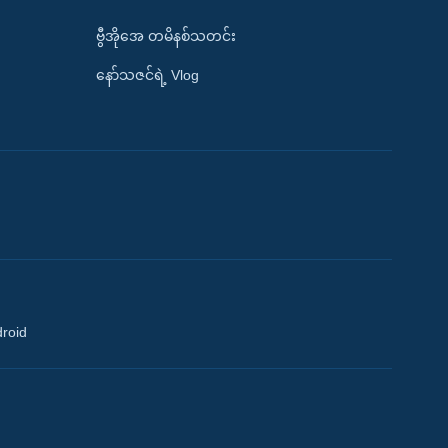
ဗွီအိုအေ တမိနစ်သတင်း
နော်သဇင်ရဲ့ Vlog
droid