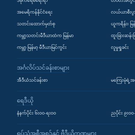
ဒီမိုကရေစီရေးရာ
တပတ်အတွင်
အမေရိကန်နိုင်ငံရေး
လယ်ယာစီးပွ
သတင်းထောက်မှတ်စု
ယူကရိန်း၊ မြန
ကမ္ဘာ့သတင်းမီဒီယာထဲက မြန်မာ
ထူးခြားဆန်း
ကမ္ဘာ့ မြန်မာ့ မီဒီယာမြင်ကွင်း
လူမှုရှုခင်း
အင်္ဂလိပ်သင်ခန်းစာများ
အီဒီယံသင်ခန်းစာ
မကြေးမုံရဲ့အင
ရေဒီယို
နံနက်ပိုင်း ၆း၀၀-ရး၀၀
ညပိုင်း ၉း၀
ရုပ်သံအစီအစဉ်နှင့် ဗွီဒီယိုကဏ္ဍများ