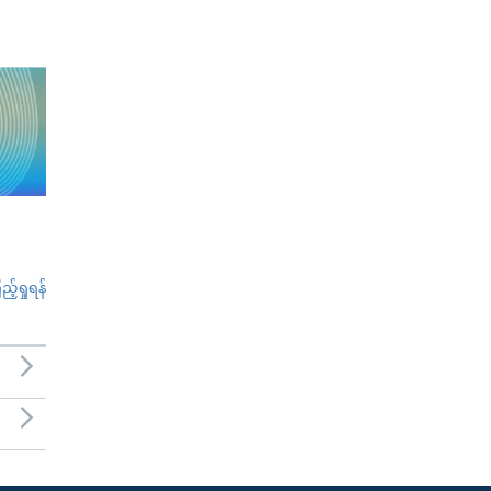
်ရှုရန်