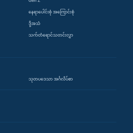
Gen Z
နေရာပေါင်းစုံ အကြောင်းစုံ
ဒို့အသံ
သက်တံရောင်သတင်းလွှာ
သုတပဒေသာ အင်္ဂလိပ်စာ