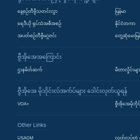
နေ့စဉ်တီဗွီသတင်းလွှာ
မြန်မာ
ရေဒီယို ရုပ်သံအစီအစဉ်
နိုင်ငံတကာ
အပတ်စဉ်တီဗွီမဂ္ဂဇင်း
တွေ့ဆုံမေးမြန
ဗွီအိုအေအကြောင်း
ဌာနမိတ်ဆက်
မီတာလှိုင်းမျာ
ဗွီအိုအေ မိုဘိုင်းလ်အက်ပ်များ ဒေါင်းလုတ်ယူရန်
Learning English
VOA+
ဗွီအိုအေမိုဘ
ဗွီအိုအေ လူမှုကွန်ယက်များ
Other Links
USAGM
လွတ်လပ်တဲ့