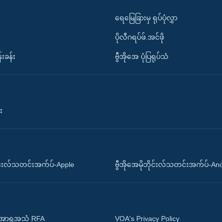
ရေမြေခြားမှ ရုပ်ပုံလွှာ
ပိုလီဂရပ်ဖ်.အင်ဖို
်းခန်း
ဗွီအိုအေ ပုံပြရုပ်သံ
း
ိုင်းလ်သတင်းအက်ပ်-Apple
ဗွီအိုအေမိုဘိုင်းလ်သတင်းအက်ပ်-An
 အာရှအသံ RFA
VOA's Privacy Policy