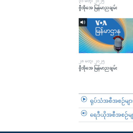
၃၁ မတ္၊ ၂၀၂၅
ဗွီအိုအေ မြန်မာညချမ်း
၂၈ မတ္၊ ၂၀၂၅
ဗွီအိုအေ မြန်မာညချမ်း
ရုပ်သံအစီအစဉ်မျာ
ရေဒီယိုအစီအစဉ်မျ