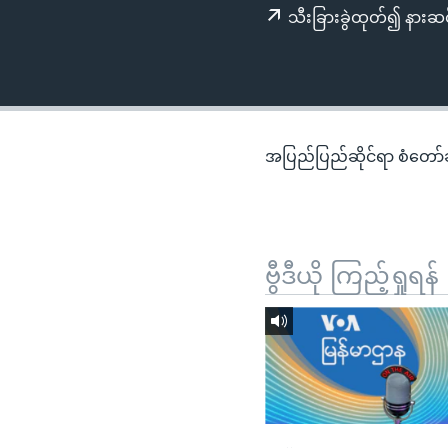
သုတပဒေသာ အင်္ဂလိပ်စာ
အ
သီးခြားခွဲထုတ်၍ နားဆင
ညွန်း
စာမျက်နှာ
သို့
ကျော်
ကြည့်
အပြည်ပြည်ဆိုင်ရာ စံတော်ချိ
ရန်
ရှာဖွေ
ရန်
နေရာ
ဗွီဒီယို ကြည့်ရှုရန်
သို့
ကျော်
ရန်