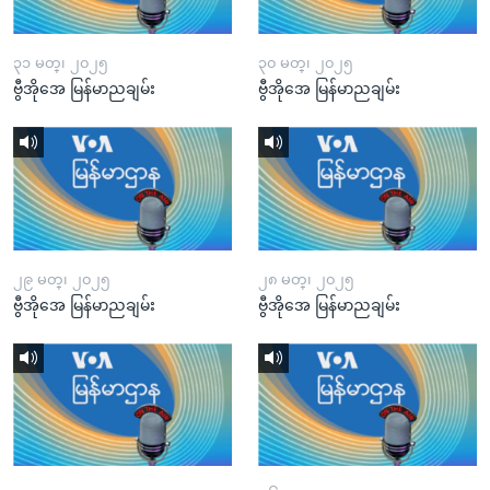
၃၁ မတ္၊ ၂၀၂၅
၃၀ မတ္၊ ၂၀၂၅
ဗွီအိုအေ မြန်မာညချမ်း
ဗွီအိုအေ မြန်မာညချမ်း
၂၉ မတ္၊ ၂၀၂၅
၂၈ မတ္၊ ၂၀၂၅
ဗွီအိုအေ မြန်မာညချမ်း
ဗွီအိုအေ မြန်မာညချမ်း