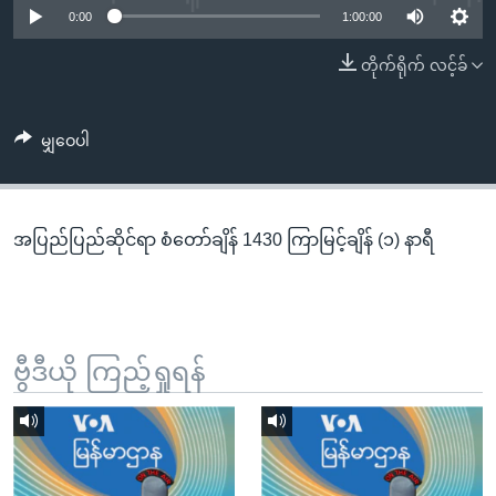
အ
0:00
1:00:00
သုတပဒေသာ အင်္ဂလိပ်စာ
ညွန်း
Learning English
တိုက်ရိုက် လင့်ခ်
စာမျက်နှာ
သို့
ဗွီအိုအေ လူမှုကွန်ယက်များ
ကျော်
မျှဝေပါ
ကြည့်
ရန်
ဘာသာစကားများ
ရှာဖွေ
အပြည်ပြည်ဆိုင်ရာ စံတော်ချိန် 1430 ကြာမြင့်ချိန် (၁) နာရီ
ရန်
နေရာ
သို့
ကျော်
ရန်
ဗွီဒီယို ကြည့်ရှုရန်