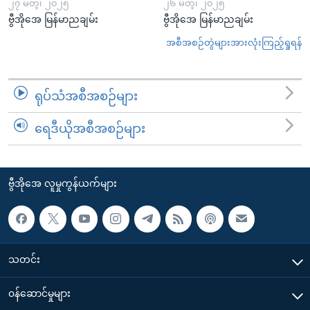
၂၇ မတ္၊ ၂၀၂၅
၂၆ မတ္၊ ၂၀၂၅
ဗွီအိုအေ မြန်မာညချမ်း
ဗွီအိုအေ မြန်မာညချမ်း
အစီအစဉ်တွဲများအားလုံးကြည့်ရှုရန်
ရုပ်သံအစီအစဉ်များ
ရေဒီယိုအစီအစဉ်များ
ဗွီအိုအေ လူမှုကွန်ယက်များ
သတင်း
၀န်ဆောင်မှုများ