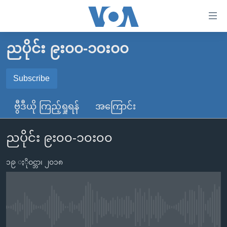
သုံး
ရ
လွယ်ကူ
ညပိုင်း ၉း၀၀-၁၀း၀၀
မူလစာမျက်နှာ
စေ
မြန်မာ
Subscribe
သည့်
SUBSCRIBE
ကမ္ဘာ့သတင်းများ
Link
ဗွီဒီယို ကြည့်ရှုရန်
အကြောင်း
ဗွီဒီယို
နိုင်ငံတကာ
များ
Spotify
သတင်းလွတ်လပ်ခွင့်
အမေရိကန်
ပင်မ
ညပိုင်း ၉း၀၀-၁၀း၀၀
ရပ်ဝန်းတခု လမ်းတခု အလွန်
တရုတ်
အကြောင်းအရာ
ရယူရန်
သို့
၁၉ ႏိုဝင္ဘာ၊ ၂၀၁၈
အင်္ဂလိပ်စာလေ့လာမယ်
အစ္စရေး-ပါလက်စတိုင်း
ကျော်
အပတ်စဉ်ကဏ္ဍများ
အမေရိကန်သုံးအီဒီယံ
ကြည့်
ရေဒီယိုနှင့်ရုပ်သံ အချက်အလက်များ
မကြေးမုံရဲ့ အင်္ဂလိပ်စာ
ရေဒီယို
ရန်
No media source currently available
ပင်မ
ရေဒီယို/တီဗွီအစီအစဉ်
ရုပ်ရှင်ထဲက အင်္ဂလိပ်စာ
တီဗွီ