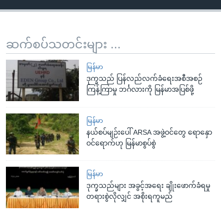
ဆက်စပ်သတင်းများ ...
မြန်မာ
ဒုက္ခသည် ပြန်လည်လက်ခံရေးအစီအစဉ်
ကြန့်ကြာမှု ဘင်္ဂလားကို မြန်မာအပြစ်ဖို့
မြန်မာ
နယ်စပ်မျဉ်းပေါ် ARSA အဖွဲ့ဝင်တွေ ရောနှော
ဝင်ရောက်ဟု မြန်မာစွပ်စွဲ
မြန်မာ
ဒုက္ခသည်များ အခွင့်အရေး ချိုးဖောက်ခံရမှု
တရားစွဲလိုလျှင် အစိုးရကူမည်