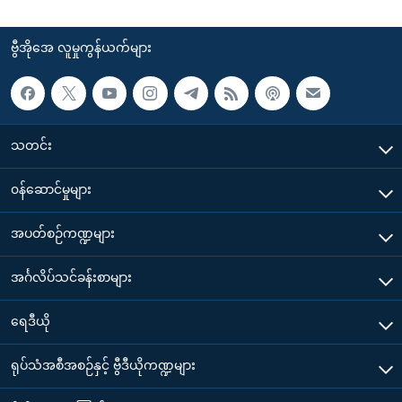
ဗွီအိုအေ လူမှုကွန်ယက်များ
သတင်း
၀န်ဆောင်မှုများ
အပတ်စဉ်ကဏ္ဍများ
အင်္ဂလိပ်သင်ခန်းစာများ
ရေဒီယို
ရုပ်သံအစီအစဉ်နှင့် ဗွီဒီယိုကဏ္ဍများ