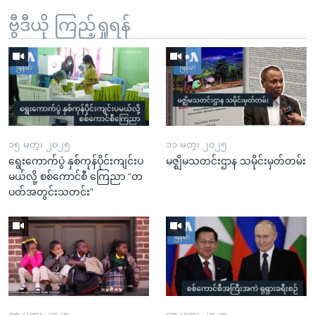
ဗွီဒီယို ကြည့်ရှုရန်
၁၅ မတ္၊ ၂၀၂၅
၁၁ မတ္၊ ၂၀၂၅
ရွေးကောက်ပွဲ နှစ်ကုန်ပိုင်းကျင်းပ
မဇ္ဈိမသတင်းဌာန သမိုင်းမှတ်တမ်း
မယ်လို့ စစ်ကောင်စီ ကြေညာ “တ
ပတ်အတွင်းသတင်း”
၀၈ မတ္၊ ၂၀၂၅
၀၈ မတ္၊ ၂၀၂၅