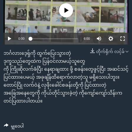
အ
သုတပဒေသာ အင်္ဂလိပ်စာ
ညွန်း
Learning English
No media source currently available
စာမျက်နှာ
သို့
ဗွီအိုအေ လူမှုကွန်ယက်များ
ကျော်
0:00
6:00
ကြည့်
ရန်
တိုက်ရိုက် လင့်ခ်
ဘင်္ဂလားဒေ့ရှ်ကို ထွက်ပြေးသွားတဲ့
ဘာသာစကားများ
ရှာဖွေ
ဒုက္ခသည်တွေထဲက ပြန်ဝင်လာမယ့်သူတွေ
ရန်
ကို ကြိုဆိုလက်ခံပြီး နေရာချထား ဖို့ စခန်းတွေဖွင့်ပြီး အဆင်သင့်
နေရာ
ပြင်ထားပေမယ့် အခုချိန်ထိရောက်လာတဲ့သူ မရှိသေးပါဘူး။
သို့
တောင်ပြို လက်ဝဲနဲ့ လှဖိုးခေါင်စခန်းတို့ကို ပြင်ထားတဲ့
ကျော်
အခြေအနေတွေကို ကိုယ်တိုင်သွားခဲ့တဲ့ ကိုကျော်ကျော်သိန်းက
ရန်
တင်ပြထားပါတယ်။
မျှဝေပါ