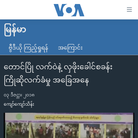
သုံး
ရ
လွယ်ကူ
မြန်မာ
မူလစာမျက်နှာ
စေ
မြန်မာ
ဗွီဒီယို ကြည့်ရှုရန်
အကြောင်း
သည့်
ကမ္ဘာ့သတင်းများ
Link
တောင်ပြို လက်ဝဲနဲ့ လှဖိုးခေါင်စခန်း
ဗွီဒီယို
နိုင်ငံတကာ
များ
သတင်းလွတ်လပ်ခွင့်
အမေရိကန်
ကြိုဆိုလက်ခံမှု အခြေအနေ
ပင်မ
ရပ်ဝန်းတခု လမ်းတခု အလွန်
တရုတ်
အကြောင်းအရာ
၀၃ ဒီဇင္ဘာ၊ ၂၀၁၈
သို့
အင်္ဂလိပ်စာလေ့လာမယ်
အစ္စရေး-ပါလက်စတိုင်း
ကျော်ကျော်သိန်း
ကျော်
အပတ်စဉ်ကဏ္ဍများ
အမေရိကန်သုံးအီဒီယံ
ကြည့်
ရေဒီယိုနှင့်ရုပ်သံ အချက်အလက်များ
မကြေးမုံရဲ့ အင်္ဂလိပ်စာ
ရေဒီယို
ရန်
ပင်မ
ရေဒီယို/တီဗွီအစီအစဉ်
ရုပ်ရှင်ထဲက အင်္ဂလိပ်စာ
တီဗွီ