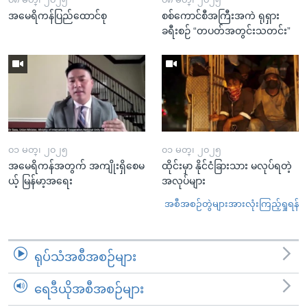
အမေရိကန်ပြည်ထောင်စု
စစ်ကောင်စီအကြီးအကဲ ရုရှား
ခရီးစဉ် “တပတ်အတွင်းသတင်း”
၀၁ မတ္၊ ၂၀၂၅
၀၁ မတ္၊ ၂၀၂၅
အမေရိကန်အတွက် အကျိုးရှိစေမ
ထိုင်းမှာ နိုင်ငံခြားသား မလုပ်ရတဲ့
ယ့် မြန်မာ့အရေး
အလုပ်များ
အစီအစဉ်တွဲများအားလုံးကြည့်ရှုရန်
ရုပ်သံအစီအစဉ်များ
ရေဒီယိုအစီအစဉ်များ