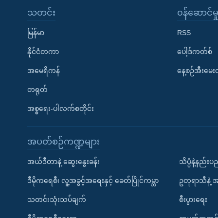
သတင်း
၀န်ဆောင်မှ
မြန်မာ
RSS
နိုင်ငံတကာ
ပေါ့ဒ်ကတ်စ်
အမေရိကန်
နေ့စဉ်အီးမေ
တရုတ်
အစ္စရေး-ပါလက်စတိုင်း
အပတ်စဉ်ကဏ္ဍများ
အယ်ဒီတာနဲ့ ဆွေးနွေးခန်း
သိပ္ပံနဲ့နည်း
ဒီမိုကရေစီ၊ လူ့အခွင့်အရေးနှင့် ခေတ်ပြိုင်ကမ္ဘာ
ဥတုရာသီနဲ့ 
သတင်းသုံးသပ်ချက်
စီးပွားရေး