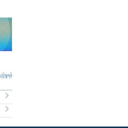
်ရှုရန်