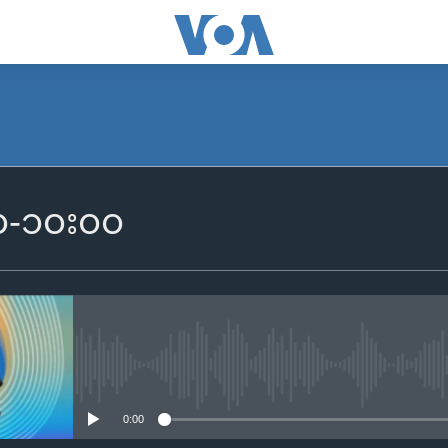
SUBSCRIBE
၀၀-၁၀း၀၀
Apple Podcasts
Spotify
ရယူရန်
No media source currently availa
0:00