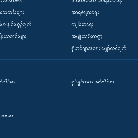
း အားကစား
ဒီသီတင်းပတ် အာရှနိုင်ငံရေး
ားသတင်းများ
အာရှစီးပွားရေး
်မာ နှိုင်းယှဉ်ချက်
ကျန်းမာရေး
ပြားသတင်းများ
အမျိုးသမီးကဏ္ဍ
ရိုဟင်ဂျာအရေး မျှော်လင့်ချက်
်္ဂလိပ်စာ
ရုပ်ရှင်ထဲက အင်္ဂလိပ်စာ
၀-၁၀း၀၀