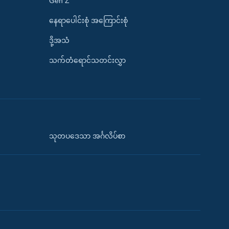
Gen Z
နေရာပေါင်းစုံ အကြောင်းစုံ
ဒို့အသံ
သက်တံရောင်သတင်းလွှာ
သုတပဒေသာ အင်္ဂလိပ်စာ