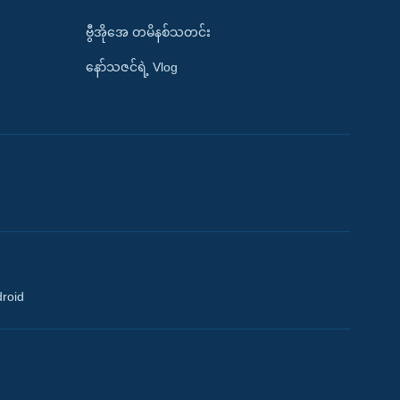
ဗွီအိုအေ တမိနစ်သတင်း
နော်သဇင်ရဲ့ Vlog
droid