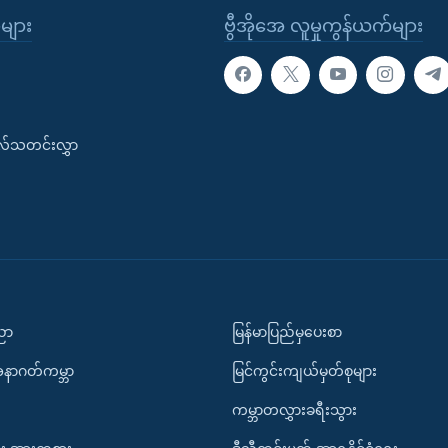
ုများ
ဗွီအိုအေ လူမှုကွန်ယက်များ
းလ်သတင်းလွှာ
ပညာ
မြန်မာပြည်မှပေးစာ
အနာဂတ်ကမ္ဘာ
မြင်ကွင်းကျယ်မှတ်စုများ
ကမ္ဘာတလွှားခရီးသွား