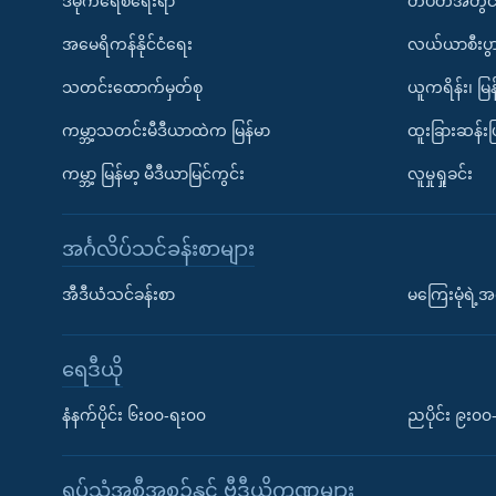
ဒီမိုကရေစီရေးရာ
တပတ်အတွင်
အမေရိကန်နိုင်ငံရေး
လယ်ယာစီးပွ
သတင်းထောက်မှတ်စု
ယူကရိန်း၊ မြန
ကမ္ဘာ့သတင်းမီဒီယာထဲက မြန်မာ
ထူးခြားဆန်း
ကမ္ဘာ့ မြန်မာ့ မီဒီယာမြင်ကွင်း
လူမှုရှုခင်း
အင်္ဂလိပ်သင်ခန်းစာများ
အီဒီယံသင်ခန်းစာ
မကြေးမုံရဲ့အင
ရေဒီယို
နံနက်ပိုင်း ၆း၀၀-ရး၀၀
ညပိုင်း ၉း၀
ရုပ်သံအစီအစဉ်နှင့် ဗွီဒီယိုကဏ္ဍများ