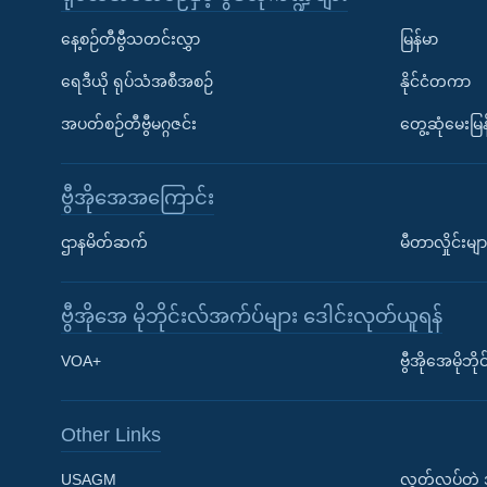
နေ့စဉ်တီဗွီသတင်းလွှာ
မြန်မာ
ရေဒီယို ရုပ်သံအစီအစဉ်
နိုင်ငံတကာ
အပတ်စဉ်တီဗွီမဂ္ဂဇင်း
တွေ့ဆုံမေးမြန
ဗွီအိုအေအကြောင်း
ဌာနမိတ်ဆက်
မီတာလှိုင်းမျာ
ဗွီအိုအေ မိုဘိုင်းလ်အက်ပ်များ ဒေါင်းလုတ်ယူရန်
Learning English
VOA+
ဗွီအိုအေမိုဘ
ဗွီအိုအေ လူမှုကွန်ယက်များ
Other Links
USAGM
လွတ်လပ်တဲ့