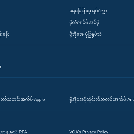
ရေမြေခြားမှ ရုပ်ပုံလွှာ
ပိုလီဂရပ်ဖ်.အင်ဖို
်းခန်း
ဗွီအိုအေ ပုံပြရုပ်သံ
း
ိုင်းလ်သတင်းအက်ပ်-Apple
ဗွီအိုအေမိုဘိုင်းလ်သတင်းအက်ပ်-An
 အာရှအသံ RFA
VOA's Privacy Policy