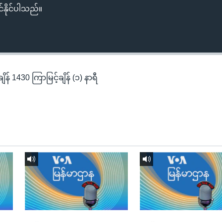
်နိုင်ပါသည်။
န် 1430 ကြာမြင့်ချိန် (၁) နာရီ