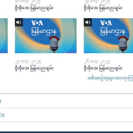
၃၀ မတ္၊ ၂၀၂၅
၂၉ မတ္၊ ၂၀၂၅
ဗွီအိုအေ မြန်မာညချမ်း
ဗွီအိုအေ မြန်မာညချမ်း
၂၇ မတ္၊ ၂၀၂၅
၂၆ မတ္၊ ၂၀၂၅
ဗွီအိုအေ မြန်မာညချမ်း
ဗွီအိုအေ မြန်မာညချမ်း
အစီအစဉ်တွဲများအားလုံးကြည့
း
ား