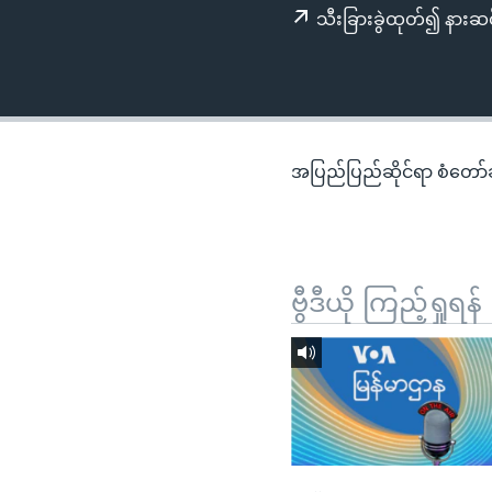
သုတပဒေသာ အင်္ဂလိပ်စာ
အ
သီးခြားခွဲထုတ်၍ နားဆင
ညွန်း
စာမျက်နှာ
သို့
ကျော်
ကြည့်
အပြည်ပြည်ဆိုင်ရာ စံတော်ချိ
ရန်
ရှာဖွေ
ရန်
နေရာ
ဗွီဒီယို ကြည့်ရှုရန်
သို့
ကျော်
ရန်