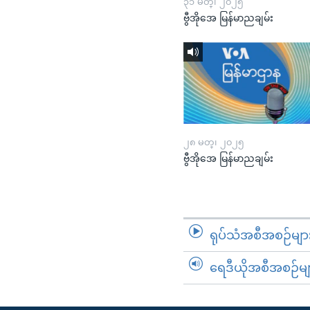
၃၁ မတ္၊ ၂၀၂၅
ဗွီအိုအေ မြန်မာညချမ်း
၂၈ မတ္၊ ၂၀၂၅
ဗွီအိုအေ မြန်မာညချမ်း
ရုပ်သံအစီအစဉ်မျာ
ရေဒီယိုအစီအစဉ်မျ