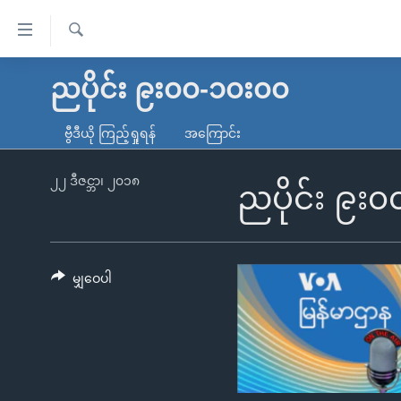
သုံး
ရ
ရှာဖွေ
လွယ်ကူ
မူလစာမျက်နှာ
ညပိုင်း ၉း၀၀-၁၀း၀၀
ရ
စေ
မြန်မာ
လာ
ဗွီဒီယို ကြည့်ရှုရန်
အကြောင်း
သည့်
ဒ်
ကမ္ဘာ့သတင်းများ
Link
ဗွီဒီယို
နိုင်ငံတကာ
၂၂ ဒီဇင္ဘာ၊ ၂၀၁၈
ညပိုင်း ၉း
များ
သတင်းလွတ်လပ်ခွင့်
အမေရိကန်
ပင်မ
ရပ်ဝန်းတခု လမ်းတခု အလွန်
တရုတ်
အကြောင်းအရာ
အင်္ဂလိပ်စာလေ့လာမယ်
အစ္စရေး-ပါလက်စတိုင်း
မျှဝေပါ
သို့
အပတ်စဉ်ကဏ္ဍများ
အမေရိကန်သုံးအီဒီယံ
ကျော်
ကြည့်
ရေဒီယိုနှင့်ရုပ်သံ အချက်အလက်များ
မကြေးမုံရဲ့ အင်္ဂလိပ်စာ
ရေဒီယို
ရန်
ရေဒီယို/တီဗွီအစီအစဉ်
ရုပ်ရှင်ထဲက အင်္ဂလိပ်စာ
တီဗွီ
ပင်မ