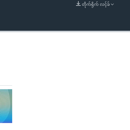
တိုက်ရိုက် လင့်ခ်
EMBED