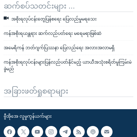
ဆက်စပ်သတင်းများ ...
အစိုးရလုပ်ငန်းတွေပြန်စရေး ပြေလည်မှုမရသေး
ကန်အစိုးရယန္တရား ဆက်လည်ပတ်ရေး မရေမရာဖြစ်ဆဲ
အမေရိကန် ဘတ်ဂျက်ပြဿနာ ပြေလည်ရေး အလားအလာမရှိ
ကန်အစိုးရလုပ်ငန်းများပြန်လည်ပတ်နိုင်မည့် ယာယီအသုံးစရိတ်မူကြမ်းမဲ
ခွဲမည်
အခြားဖတ်ရှုစရာများ
ဗွီအိုအေ လူမှုကွန်ယက်များ