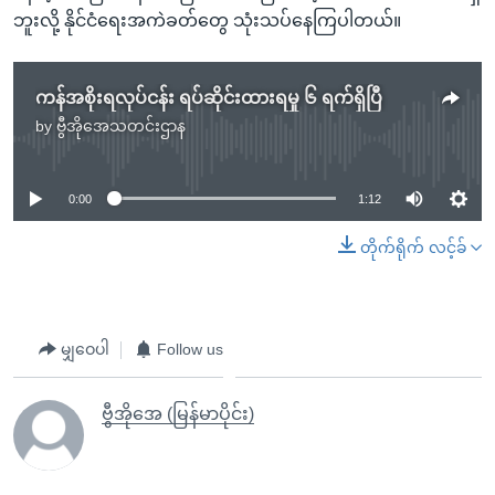
ဘူးလို့ နိုင်ငံရေးအကဲခတ်တွေ သုံးသပ်နေကြပါတယ်။
ကန်အစိုးရလုပ်ငန်း ရပ်ဆိုင်းထားရမှု ၆ ရက်ရှိပြီ
by
ဗွီအိုအေသတင်းဌာန
No media source currently available
0:00
1:12
တိုက်ရိုက် လင့်ခ်
မျှဝေပါ
Follow us
ဗွီအိုအေ (မြန်မာပိုင်း)