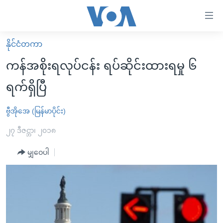
သုံး
ရ
လွယ်ကူ
နိုင်ငံတကာ
မူလစာမျက်နှာ
စေ
ကန်အစိုးရလုပ်ငန်း ရပ်ဆိုင်းထားရမှု ၆
မြန်မာ
သည့်
ရက်ရှိပြီ
ကမ္ဘာ့သတင်းများ
Link
ဗွီဒီယို
နိုင်ငံတကာ
ဗွီအိုအေ (မြန်မာပိုင်း)
များ
သတင်းလွတ်လပ်ခွင့်
အမေရိကန်
၂၇ ဒီဇင္ဘာ၊ ၂၀၁၈
ပင်မ
ရပ်ဝန်းတခု လမ်းတခု အလွန်
တရုတ်
အကြောင်းအရာ
မျှဝေပါ
သို့
အင်္ဂလိပ်စာလေ့လာမယ်
အစ္စရေး-ပါလက်စတိုင်း
ကျော်
အပတ်စဉ်ကဏ္ဍများ
အမေရိကန်သုံးအီဒီယံ
ကြည့်
ရေဒီယိုနှင့်ရုပ်သံ အချက်အလက်များ
မကြေးမုံရဲ့ အင်္ဂလိပ်စာ
ရေဒီယို
ရန်
ပင်မ
ရေဒီယို/တီဗွီအစီအစဉ်
ရုပ်ရှင်ထဲက အင်္ဂလိပ်စာ
တီဗွီ