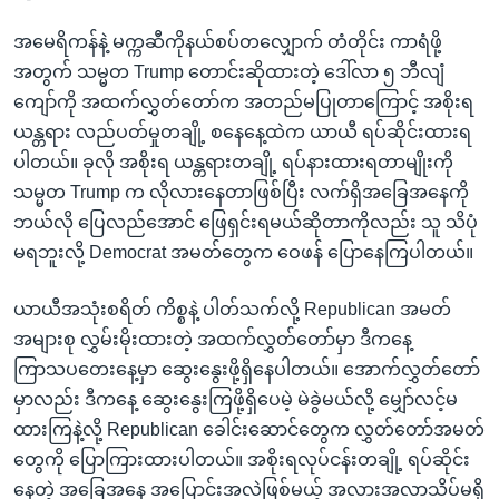
အမေရိကန်နဲ့ မက္ကဆီကိုနယ်စပ်တလျှောက် တံတိုင်း ကာရံဖို့
အတွက် သမ္မတ Trump တောင်းဆိုထားတဲ့ ဒေါ်လာ ၅ ဘီလျံ
ကျော်ကို အထက်လွှတ်တော်က အတည်မပြုတာကြောင့် အစိုးရ
ယန္တရား လည်ပတ်မှုတချို့ စနေနေ့ထဲက ယာယီ ရပ်ဆိုင်းထားရ
ပါတယ်။ ခုလို အစိုးရ ယန္တရားတချို့ ရပ်နားထားရတာမျိုးကို
သမ္မတ Trump က လိုလားနေတာဖြစ်ပြီး လက်ရှိအခြေအနေကို
ဘယ်လို ပြေလည်အောင် ဖြေရှင်းရမယ်ဆိုတာကိုလည်း သူ သိပုံ
မရဘူးလို့ Democrat အမတ်တွေက ဝေဖန် ပြောနေကြပါတယ်။
ယာယီအသုံးစရိတ် ကိစ္စနဲ့ ပါတ်သက်လို့ Republican အမတ်
အများစု လွှမ်းမိုးထားတဲ့ အထက်လွှတ်တော်မှာ ဒီကနေ့
ကြာသပတေးနေ့မှာ ဆွေးနွေးဖို့ရှိနေပါတယ်။ အောက်လွှတ်တော်
မှာလည်း ဒီကနေ့ ဆွေးနွေးကြဖို့ရှိပေမဲ့ မဲခွဲမယ်လို့ မျှော်လင့်မ
ထားကြနဲ့လို့ Republican ခေါင်းဆောင်တွေက လွှတ်တော်အမတ်
တွေကို ပြောကြားထားပါတယ်။ အစိုးရလုပ်ငန်းတချို့ ရပ်ဆိုင်း
နေတဲ့ အခြေအနေ အပြောင်းအလဲဖြစ်မယ့် အလားအလာသိပ်မရှိ