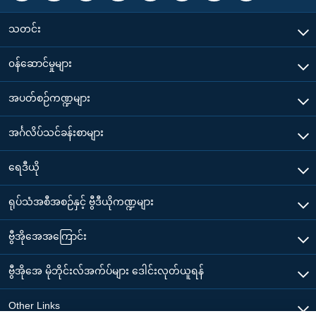
သတင်း
၀န်ဆောင်မှုများ
အပတ်စဉ်ကဏ္ဍများ
အင်္ဂလိပ်သင်ခန်းစာများ
ရေဒီယို
ရုပ်သံအစီအစဉ်နှင့် ဗွီဒီယိုကဏ္ဍများ
ဗွီအိုအေအကြောင်း
ဗွီအိုအေ မိုဘိုင်းလ်အက်ပ်များ ဒေါင်းလုတ်ယူရန်
Other Links