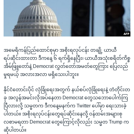
အ
သုတပဒေသာ အင်္ဂလိပ်စာ
ညွန်း
Learning English
စာမျက်နှာ
သို့
ဗွီအိုအေ လူမှုကွန်ယက်များ
ကျော်
ကြည့်
အမေရိကန်ပြည်ထောင်စုမှာ အစိုးရလုပ်ငန်း တချို့ ယာယီ
ရန်
ဘာသာစကားများ
ရပ်ဆိုင်းထားတာ ဒီကနေ့ ၆ ရက်ရှိနေပြီး၊ ယာယီအသုံးစရိတ်ကိစ္စ
ရှာဖွေ
အိမ်ဖြူတော်နဲ့ Democrat လွှတ်တော်အမတ်တွေကြား ပြေလည်
ရန်
မှုရမယ့် အလားအလာ မရှိသေးပါဘူး။
နေရာ
သို့
နိုင်ငံတောင်းပိုင် လုံခြုံရေးအတွက် နယ်စပ်လုံခြုံရေးနဲ့ တံတိုင်းတ
ကျော်
ခု အလွန်အမင်းလိုအပ်နေတာ Democrat တွေသဘောပေါက်ကြ
ရန်
ပြီလားလို့ သမ္မတက ဒီကနေ့မနက်က Twitter ပေါ်မှာ ရေးသားခဲ့
ပါတယ်။ အစိုးရလုပ်ငန်းတွေရပ်ဆိုင်းနေလို့ ဝန်ထမ်းအများစု
လစာမရတာ Democrat တွေကြောင့်လိုလည်း သမ္မတ Trump က
ဆိုပါတယ်။