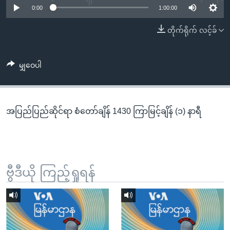
အ
0:00
1:00:00
သုတပဒေသာ အင်္ဂလိပ်စာ
ညွန်း
Learning English
တိုက်ရိုက် လင့်ခ်
စာမျက်နှာ
သို့
ဗွီအိုအေ လူမှုကွန်ယက်များ
ကျော်
မျှဝေပါ
ကြည့်
ရန်
ဘာသာစကားများ
ရှာဖွေ
အပြည်ပြည်ဆိုင်ရာ စံတော်ချိန် 1430 ကြာမြင့်ချိန် (၁) နာရီ
ရန်
နေရာ
သို့
ကျော်
ရန်
ဗွီဒီယို ကြည့်ရှုရန်