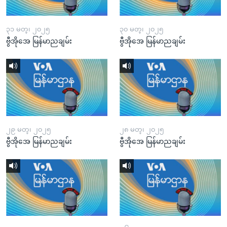
၃၁ မတ္၊ ၂၀၂၅
၃၀ မတ္၊ ၂၀၂၅
ဗွီအိုအေ မြန်မာညချမ်း
ဗွီအိုအေ မြန်မာညချမ်း
၂၉ မတ္၊ ၂၀၂၅
၂၈ မတ္၊ ၂၀၂၅
ဗွီအိုအေ မြန်မာညချမ်း
ဗွီအိုအေ မြန်မာညချမ်း