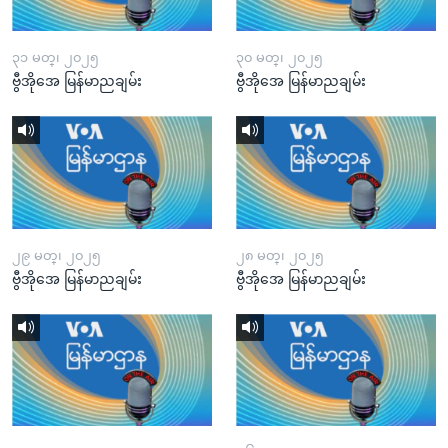
၃၁ မတ္၊ ၂၀၂၅
၃၀ မတ္၊ ၂၀၂၅
ဗွီအိုအေ မြန်မာညချမ်း
ဗွီအိုအေ မြန်မာညချမ်း
၂၉ မတ္၊ ၂၀၂၅
၂၈ မတ္၊ ၂၀၂၅
ဗွီအိုအေ မြန်မာညချမ်း
ဗွီအိုအေ မြန်မာညချမ်း