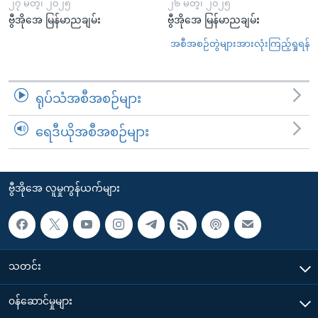
၂၇ မတ္၊ ၂၀၂၅
၂၆ မတ္၊ ၂၀၂၅
ဗွီအိုအေ မြန်မာညချမ်း
ဗွီအိုအေ မြန်မာညချမ်း
အစီအစဉ်တွဲများအားလုံးကြည့်ရှုရန်
ရုပ်သံအစီအစဉ်များ
ရေဒီယိုအစီအစဉ်များ
ဗွီအိုအေ လူမှုကွန်ယက်များ
သတင်း
၀န်ဆောင်မှုများ