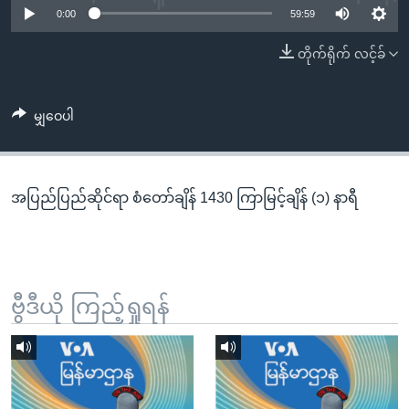
အ
0:00
59:59
သုတပဒေသာ အင်္ဂလိပ်စာ
ညွန်း
Learning English
တိုက်ရိုက် လင့်ခ်
စာမျက်နှာ
သို့
ဗွီအိုအေ လူမှုကွန်ယက်များ
ကျော်
မျှဝေပါ
ကြည့်
ရန်
ဘာသာစကားများ
ရှာဖွေ
အပြည်ပြည်ဆိုင်ရာ စံတော်ချိန် 1430 ကြာမြင့်ချိန် (၁) နာရီ
ရန်
နေရာ
သို့
ကျော်
ရန်
ဗွီဒီယို ကြည့်ရှုရန်