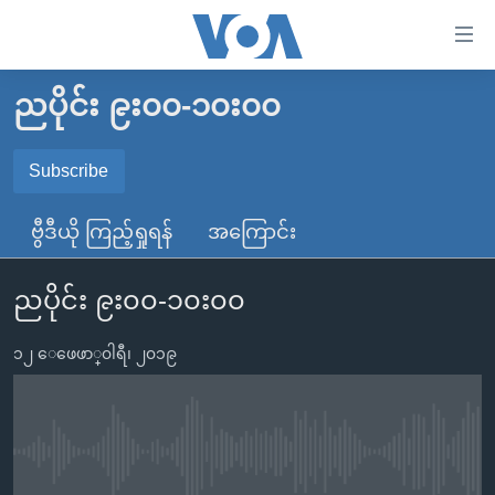
သုံး
ရ
လွယ်ကူ
ညပိုင်း ၉း၀၀-၁၀း၀၀
မူလစာမျက်နှာ
စေ
မြန်မာ
Subscribe
သည့်
SUBSCRIBE
ကမ္ဘာ့သတင်းများ
Link
ဗွီဒီယို ကြည့်ရှုရန်
အကြောင်း
ဗွီဒီယို
နိုင်ငံတကာ
များ
Spotify
သတင်းလွတ်လပ်ခွင့်
အမေရိကန်
ပင်မ
ညပိုင်း ၉း၀၀-၁၀း၀၀
ရပ်ဝန်းတခု လမ်းတခု အလွန်
တရုတ်
အကြောင်းအရာ
ရယူရန်
သို့
၁၂ ေဖေဖာ္၀ါရီ၊ ၂၀၁၉
အင်္ဂလိပ်စာလေ့လာမယ်
အစ္စရေး-ပါလက်စတိုင်း
ကျော်
အပတ်စဉ်ကဏ္ဍများ
အမေရိကန်သုံးအီဒီယံ
ကြည့်
ရေဒီယိုနှင့်ရုပ်သံ အချက်အလက်များ
မကြေးမုံရဲ့ အင်္ဂလိပ်စာ
ရေဒီယို
ရန်
No media source currently available
ပင်မ
ရေဒီယို/တီဗွီအစီအစဉ်
ရုပ်ရှင်ထဲက အင်္ဂလိပ်စာ
တီဗွီ