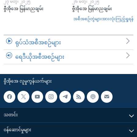
၂၇ မတ္၊ ၂၀၂၅
၂၆ မတ္၊ ၂၀၂၅
ဗွီအိုအေ မြန်မာညချမ်း
ဗွီအိုအေ မြန်မာညချမ်း
အစီအစဉ်တွဲများအားလုံးကြည့်ရှုရန်
ရုပ်သံအစီအစဉ်များ
ရေဒီယိုအစီအစဉ်များ
ဗွီအိုအေ လူမှုကွန်ယက်များ
သတင်း
၀န်ဆောင်မှုများ