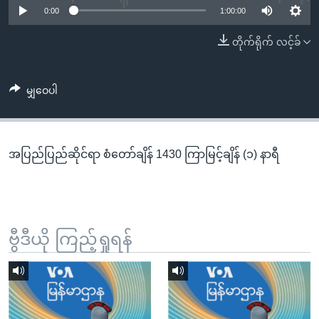
အ
0:00
1:00:00
သုတပဒေသာ အင်္ဂလိပ်စာ
ညွန်း
Learning English
တိုက်ရိုက် လင့်ခ်
စာမျက်နှာ
သို့
ဗွီအိုအေ လူမှုကွန်ယက်များ
ကျော်
မျှဝေပါ
ကြည့်
ရန်
ဘာသာစကားများ
ရှာဖွေ
အပြည်ပြည်ဆိုင်ရာ စံတော်ချိန် 1430 ကြာမြင့်ချိန် (၁) နာရီ
ရန်
နေရာ
သို့
ကျော်
ရန်
ဗွီဒီယို ကြည့်ရှုရန်