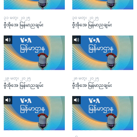
၃၁ မတ္၊ ၂၀၂၅
၃၀ မတ္၊ ၂၀၂၅
ဗွီအိုအေ မြန်မာညချမ်း
ဗွီအိုအေ မြန်မာညချမ်း
၂၉ မတ္၊ ၂၀၂၅
၂၈ မတ္၊ ၂၀၂၅
ဗွီအိုအေ မြန်မာညချမ်း
ဗွီအိုအေ မြန်မာညချမ်း