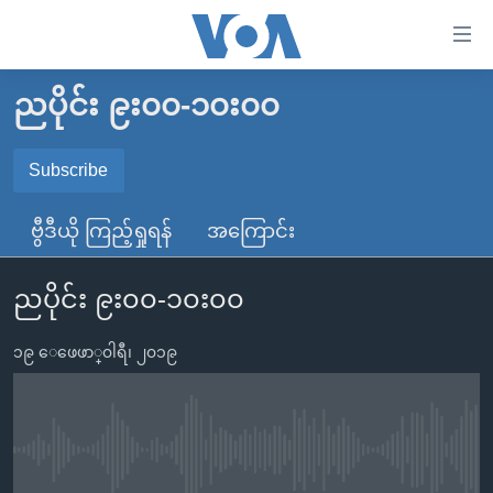
သုံး
ရ
လွယ်ကူ
ညပိုင်း ၉း၀၀-၁၀း၀၀
မူလစာမျက်နှာ
စေ
မြန်မာ
Subscribe
သည့်
SUBSCRIBE
ကမ္ဘာ့သတင်းများ
Link
ဗွီဒီယို ကြည့်ရှုရန်
အကြောင်း
ဗွီဒီယို
နိုင်ငံတကာ
များ
Spotify
သတင်းလွတ်လပ်ခွင့်
အမေရိကန်
ပင်မ
ညပိုင်း ၉း၀၀-၁၀း၀၀
ရပ်ဝန်းတခု လမ်းတခု အလွန်
တရုတ်
အကြောင်းအရာ
ရယူရန်
သို့
၁၉ ေဖေဖာ္၀ါရီ၊ ၂၀၁၉
အင်္ဂလိပ်စာလေ့လာမယ်
အစ္စရေး-ပါလက်စတိုင်း
ကျော်
အပတ်စဉ်ကဏ္ဍများ
အမေရိကန်သုံးအီဒီယံ
ကြည့်
ရေဒီယိုနှင့်ရုပ်သံ အချက်အလက်များ
မကြေးမုံရဲ့ အင်္ဂလိပ်စာ
ရေဒီယို
ရန်
No media source currently available
ပင်မ
ရေဒီယို/တီဗွီအစီအစဉ်
ရုပ်ရှင်ထဲက အင်္ဂလိပ်စာ
တီဗွီ