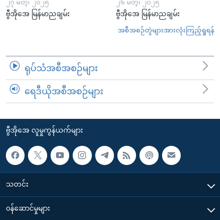
၂၇ မတ္၊ ၂၀၂၅
၂၆ မတ္၊ ၂၀၂၅
ဗွီအိုအေ မြန်မာညချမ်း
ဗွီအိုအေ မြန်မာညချမ်း
အစီအစဉ်တွဲများအားလုံးကြည့်ရှုရန်
ရုပ်သံအစီအစဉ်များ
ရေဒီယိုအစီအစဉ်များ
ဗွီအိုအေ လူမှုကွန်ယက်များ
သတင်း
၀န်ဆောင်မှုများ