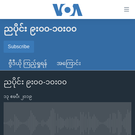
သုံး
ရ
လွယ်ကူ
ညပိုင်း ၉း၀၀-၁၀း၀၀
မူလစာမျက်နှာ
စေ
မြန်မာ
Subscribe
သည့်
SUBSCRIBE
ကမ္ဘာ့သတင်းများ
Link
ဗွီဒီယို ကြည့်ရှုရန်
အကြောင်း
ဗွီဒီယို
နိုင်ငံတကာ
များ
Spotify
သတင်းလွတ်လပ်ခွင့်
အမေရိကန်
ပင်မ
ညပိုင်း ၉း၀၀-၁၀း၀၀
ရပ်ဝန်းတခု လမ်းတခု အလွန်
တရုတ်
အကြောင်းအရာ
ရယူရန်
သို့
၁၃ ဧၿပီ၊ ၂၀၁၉
အင်္ဂလိပ်စာလေ့လာမယ်
အစ္စရေး-ပါလက်စတိုင်း
ကျော်
အပတ်စဉ်ကဏ္ဍများ
အမေရိကန်သုံးအီဒီယံ
ကြည့်
ရေဒီယိုနှင့်ရုပ်သံ အချက်အလက်များ
မကြေးမုံရဲ့ အင်္ဂလိပ်စာ
ရေဒီယို
ရန်
No media source currently available
ပင်မ
ရေဒီယို/တီဗွီအစီအစဉ်
ရုပ်ရှင်ထဲက အင်္ဂလိပ်စာ
တီဗွီ