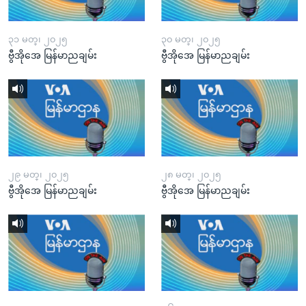
၃၁ မတ္၊ ၂၀၂၅
၃၀ မတ္၊ ၂၀၂၅
ဗွီအိုအေ မြန်မာညချမ်း
ဗွီအိုအေ မြန်မာညချမ်း
၂၉ မတ္၊ ၂၀၂၅
၂၈ မတ္၊ ၂၀၂၅
ဗွီအိုအေ မြန်မာညချမ်း
ဗွီအိုအေ မြန်မာညချမ်း