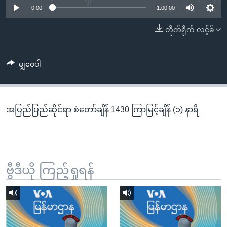
အ
0:00
1:00:00
သုတပဒေသာ အင်္ဂလိပ်စာ
ညွန်း
Learning English
တိုက်ရိုက် လင့်ခ်
စာမျက်နှာ
သို့
ဗွီအိုအေ လူမှုကွန်ယက်များ
ကျော်
မျှဝေပါ
ကြည့်
ရန်
ဘာသာစကားများ
ရှာဖွေ
အပြည်ပြည်ဆိုင်ရာ စံတော်ချိန် 1430 ကြာမြင့်ချိန် (၁) နာရီ
ရန်
နေရာ
သို့
ကျော်
ရန်
ဗွီဒီယို ကြည့်ရှုရန်