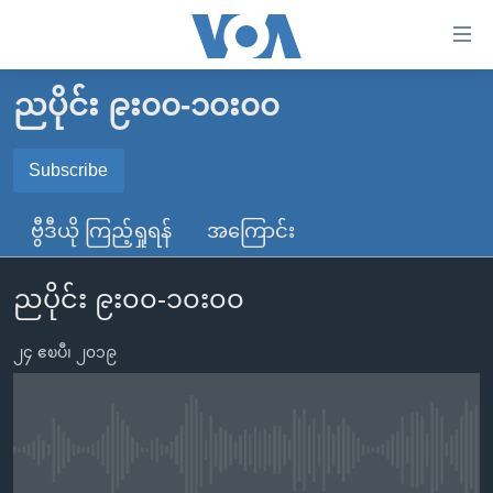
သုံး
ရ
လွယ်ကူ
ညပိုင်း ၉း၀၀-၁၀း၀၀
မူလစာမျက်နှာ
စေ
မြန်မာ
Subscribe
သည့်
SUBSCRIBE
ကမ္ဘာ့သတင်းများ
Link
ဗွီဒီယို ကြည့်ရှုရန်
အကြောင်း
ဗွီဒီယို
နိုင်ငံတကာ
များ
Spotify
သတင်းလွတ်လပ်ခွင့်
အမေရိကန်
ပင်မ
ညပိုင်း ၉း၀၀-၁၀း၀၀
ရပ်ဝန်းတခု လမ်းတခု အလွန်
တရုတ်
အကြောင်းအရာ
ရယူရန်
သို့
၂၄ ဧၿပီ၊ ၂၀၁၉
အင်္ဂလိပ်စာလေ့လာမယ်
အစ္စရေး-ပါလက်စတိုင်း
ကျော်
အပတ်စဉ်ကဏ္ဍများ
အမေရိကန်သုံးအီဒီယံ
ကြည့်
ရေဒီယိုနှင့်ရုပ်သံ အချက်အလက်များ
မကြေးမုံရဲ့ အင်္ဂလိပ်စာ
ရေဒီယို
ရန်
No media source currently available
ပင်မ
ရေဒီယို/တီဗွီအစီအစဉ်
ရုပ်ရှင်ထဲက အင်္ဂလိပ်စာ
တီဗွီ