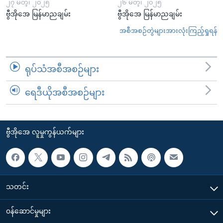
၂၇ မတ္၊ ၂၀၂၅
၂၆ မတ္၊ ၂၀၂၅
ဗွီအိုအေ မြန်မာညချမ်း
ဗွီအိုအေ မြန်မာညချမ်း
အစီအစဉ်တွဲများအားလုံးကြည့်ရှုရန်
ရုပ်သံအစီအစဉ်များ
ရေဒီယိုအစီအစဉ်များ
ဗွီအိုအေ လူမှုကွန်ယက်များ
သတင်း
၀န်ဆောင်မှုများ