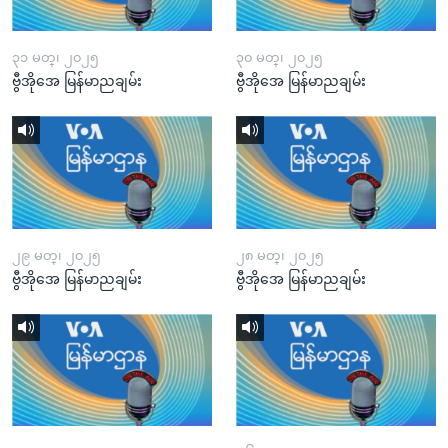
၃၁ မတ္၊ ၂၀၂၅
၃၀ မတ္၊ ၂၀၂၅
ဗွီအိုအေ မြန်မာညချမ်း
ဗွီအိုအေ မြန်မာညချမ်း
၂၉ မတ္၊ ၂၀၂၅
၂၈ မတ္၊ ၂၀၂၅
ဗွီအိုအေ မြန်မာညချမ်း
ဗွီအိုအေ မြန်မာညချမ်း