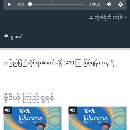
အ
0:00
1:00:00
သုတပဒေသာ အင်္ဂလိပ်စာ
ညွန်း
Learning English
တိုက်ရိုက် လင့်ခ်
စာမျက်နှာ
သို့
ဗွီအိုအေ လူမှုကွန်ယက်များ
ကျော်
မျှဝေပါ
ကြည့်
ရန်
ဘာသာစကားများ
ရှာဖွေ
အပြည်ပြည်ဆိုင်ရာ စံတော်ချိန် 1430 ကြာမြင့်ချိန် (၁) နာရီ
ရန်
နေရာ
သို့
ကျော်
ရန်
ဗွီဒီယို ကြည့်ရှုရန်