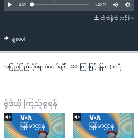
အ
0:00
1:00:00
သုတပဒေသာ အင်္ဂလိပ်စာ
ညွန်း
Learning English
တိုက်ရိုက် လင့်ခ်
စာမျက်နှာ
သို့
ဗွီအိုအေ လူမှုကွန်ယက်များ
ကျော်
မျှဝေပါ
ကြည့်
ရန်
ဘာသာစကားများ
ရှာဖွေ
အပြည်ပြည်ဆိုင်ရာ စံတော်ချိန် 1430 ကြာမြင့်ချိန် (၁) နာရီ
ရန်
နေရာ
သို့
ကျော်
ရန်
ဗွီဒီယို ကြည့်ရှုရန်