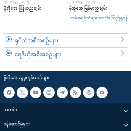
၂၇ မတ္၊ ၂၀၂၅
၂၆ မတ္၊ ၂၀၂၅
ဗွီအိုအေ မြန်မာညချမ်း
ဗွီအိုအေ မြန်မာညချမ်း
အစီအစဉ်တွဲများအားလုံးကြည့်ရှုရန်
ရုပ်သံအစီအစဉ်များ
ရေဒီယိုအစီအစဉ်များ
ဗွီအိုအေ လူမှုကွန်ယက်များ
သတင်း
၀န်ဆောင်မှုများ