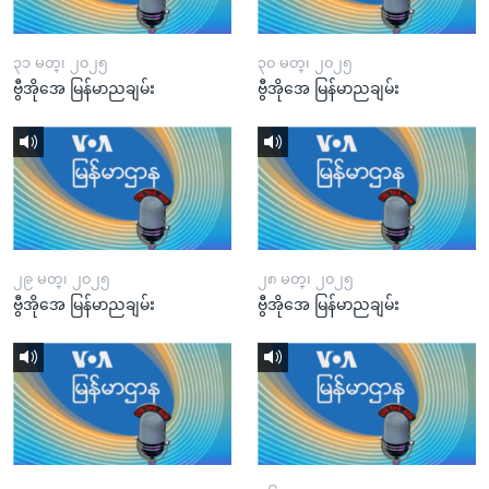
၃၁ မတ္၊ ၂၀၂၅
၃၀ မတ္၊ ၂၀၂၅
ဗွီအိုအေ မြန်မာညချမ်း
ဗွီအိုအေ မြန်မာညချမ်း
၂၉ မတ္၊ ၂၀၂၅
၂၈ မတ္၊ ၂၀၂၅
ဗွီအိုအေ မြန်မာညချမ်း
ဗွီအိုအေ မြန်မာညချမ်း