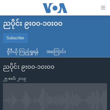
သုံး
ရ
လွယ်ကူ
ညပိုင်း ၉း၀၀-၁၀း၀၀
မူလစာမျက်နှာ
စေ
မြန်မာ
Subscribe
သည့်
SUBSCRIBE
ကမ္ဘာ့သတင်းများ
Link
ဗွီဒီယို ကြည့်ရှုရန်
အကြောင်း
ဗွီဒီယို
နိုင်ငံတကာ
များ
Spotify
သတင်းလွတ်လပ်ခွင့်
အမေရိကန်
ပင်မ
ညပိုင်း ၉း၀၀-၁၀း၀၀
ရပ်ဝန်းတခု လမ်းတခု အလွန်
တရုတ်
အကြောင်းအရာ
ရယူရန်
သို့
၂၅ ဧၿပီ၊ ၂၀၁၉
အင်္ဂလိပ်စာလေ့လာမယ်
အစ္စရေး-ပါလက်စတိုင်း
ကျော်
အပတ်စဉ်ကဏ္ဍများ
အမေရိကန်သုံးအီဒီယံ
ကြည့်
ရေဒီယိုနှင့်ရုပ်သံ အချက်အလက်များ
မကြေးမုံရဲ့ အင်္ဂလိပ်စာ
ရေဒီယို
ရန်
No media source currently available
ပင်မ
ရေဒီယို/တီဗွီအစီအစဉ်
ရုပ်ရှင်ထဲက အင်္ဂလိပ်စာ
တီဗွီ