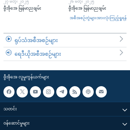
၂၇ မတ္၊ ၂၀၂၅
၂၆ မတ္၊ ၂၀၂၅
ဗွီအိုအေ မြန်မာညချမ်း
ဗွီအိုအေ မြန်မာညချမ်း
အစီအစဉ်တွဲများအားလုံးကြည့်ရှုရန်
ရုပ်သံအစီအစဉ်များ
ရေဒီယိုအစီအစဉ်များ
ဗွီအိုအေ လူမှုကွန်ယက်များ
သတင်း
၀န်ဆောင်မှုများ