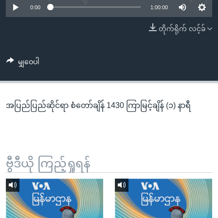
အ
0:00
1:00:00
သုတပဒေသာ အင်္ဂလိပ်စာ
ညွန်း
Learning English
တိုက်ရိုက် လင့်ခ်
စာမျက်နှာ
သို့
ဗွီအိုအေ လူမှုကွန်ယက်များ
ကျော်
မျှဝေပါ
ကြည့်
ရန်
ဘာသာစကားများ
ရှာဖွေ
အပြည်ပြည်ဆိုင်ရာ စံတော်ချိန် 1430 ကြာမြင့်ချိန် (၁) နာရီ
ရန်
နေရာ
သို့
ကျော်
ရန်
ဗွီဒီယို ကြည့်ရှုရန်