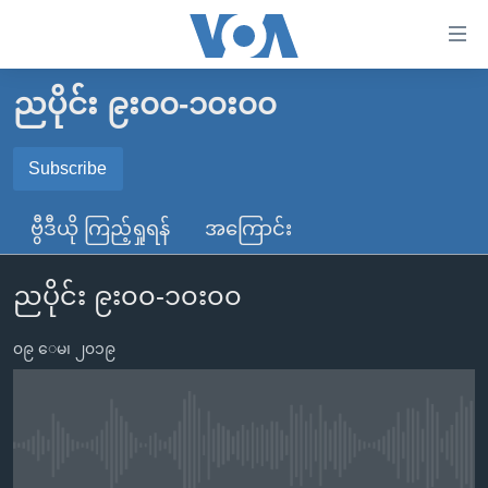
သုံး
ရ
လွယ်ကူ
ညပိုင်း ၉း၀၀-၁၀း၀၀
မူလစာမျက်နှာ
စေ
မြန်မာ
Subscribe
သည့်
SUBSCRIBE
ကမ္ဘာ့သတင်းများ
Link
ဗွီဒီယို ကြည့်ရှုရန်
အကြောင်း
ဗွီဒီယို
နိုင်ငံတကာ
များ
Spotify
သတင်းလွတ်လပ်ခွင့်
အမေရိကန်
ပင်မ
ညပိုင်း ၉း၀၀-၁၀း၀၀
ရပ်ဝန်းတခု လမ်းတခု အလွန်
တရုတ်
အကြောင်းအရာ
ရယူရန်
သို့
၀၉ ေမ၊ ၂၀၁၉
အင်္ဂလိပ်စာလေ့လာမယ်
အစ္စရေး-ပါလက်စတိုင်း
ကျော်
အပတ်စဉ်ကဏ္ဍများ
အမေရိကန်သုံးအီဒီယံ
ကြည့်
ရေဒီယိုနှင့်ရုပ်သံ အချက်အလက်များ
မကြေးမုံရဲ့ အင်္ဂလိပ်စာ
ရေဒီယို
ရန်
No media source currently available
ပင်မ
ရေဒီယို/တီဗွီအစီအစဉ်
ရုပ်ရှင်ထဲက အင်္ဂလိပ်စာ
တီဗွီ