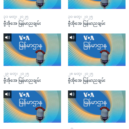
၃၁ မတ္၊ ၂၀၂၅
၃၀ မတ္၊ ၂၀၂၅
ဗွီအိုအေ မြန်မာညချမ်း
ဗွီအိုအေ မြန်မာညချမ်း
၂၉ မတ္၊ ၂၀၂၅
၂၈ မတ္၊ ၂၀၂၅
ဗွီအိုအေ မြန်မာညချမ်း
ဗွီအိုအေ မြန်မာညချမ်း