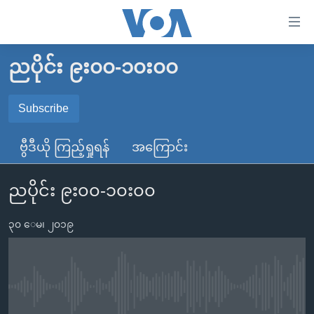
သုံး
ရ
လွယ်ကူ
ညပိုင်း ၉း၀၀-၁၀း၀၀
မူလစာမျက်နှာ
စေ
မြန်မာ
Subscribe
သည့်
SUBSCRIBE
ကမ္ဘာ့သတင်းများ
Link
ဗွီဒီယို ကြည့်ရှုရန်
အကြောင်း
ဗွီဒီယို
နိုင်ငံတကာ
များ
Spotify
သတင်းလွတ်လပ်ခွင့်
အမေရိကန်
ပင်မ
ညပိုင်း ၉း၀၀-၁၀း၀၀
ရပ်ဝန်းတခု လမ်းတခု အလွန်
တရုတ်
အကြောင်းအရာ
ရယူရန်
သို့
၃၀ ေမ၊ ၂၀၁၉
အင်္ဂလိပ်စာလေ့လာမယ်
အစ္စရေး-ပါလက်စတိုင်း
ကျော်
အပတ်စဉ်ကဏ္ဍများ
အမေရိကန်သုံးအီဒီယံ
ကြည့်
ရေဒီယိုနှင့်ရုပ်သံ အချက်အလက်များ
မကြေးမုံရဲ့ အင်္ဂလိပ်စာ
ရေဒီယို
ရန်
No media source currently available
ပင်မ
ရေဒီယို/တီဗွီအစီအစဉ်
ရုပ်ရှင်ထဲက အင်္ဂလိပ်စာ
တီဗွီ