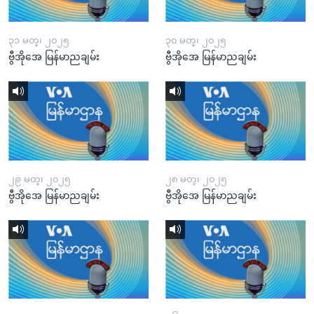
၃၁ မတ္၊ ၂၀၂၅
၃၀ မတ္၊ ၂၀၂၅
ဗွီအိုအေ မြန်မာညချမ်း
ဗွီအိုအေ မြန်မာညချမ်း
၂၉ မတ္၊ ၂၀၂၅
၂၈ မတ္၊ ၂၀၂၅
ဗွီအိုအေ မြန်မာညချမ်း
ဗွီအိုအေ မြန်မာညချမ်း