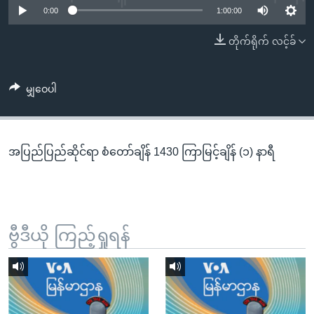
အ
0:00
1:00:00
သုတပဒေသာ အင်္ဂလိပ်စာ
ညွန်း
Learning English
တိုက်ရိုက် လင့်ခ်
စာမျက်နှာ
သို့
ဗွီအိုအေ လူမှုကွန်ယက်များ
ကျော်
မျှဝေပါ
ကြည့်
ရန်
ဘာသာစကားများ
ရှာဖွေ
အပြည်ပြည်ဆိုင်ရာ စံတော်ချိန် 1430 ကြာမြင့်ချိန် (၁) နာရီ
ရန်
နေရာ
သို့
ကျော်
ရန်
ဗွီဒီယို ကြည့်ရှုရန်