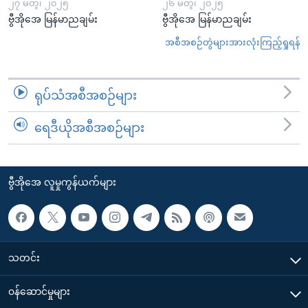
၂၇ မတ္၊ ၂၀၂၅
၂၆ မတ္၊ ၂၀၂၅
ဗွီအိုအေ မြန်မာညချမ်း
ဗွီအိုအေ မြန်မာညချမ်း
အစီအစဉ်တွဲများအားလုံးကြည့်ရှုရန်
ရုပ်သံအစီအစဉ်များ
ရေဒီယိုအစီအစဉ်များ
ဗွီအိုအေ လူမှုကွန်ယက်များ
သတင်း
၀န်ဆောင်မှုများ