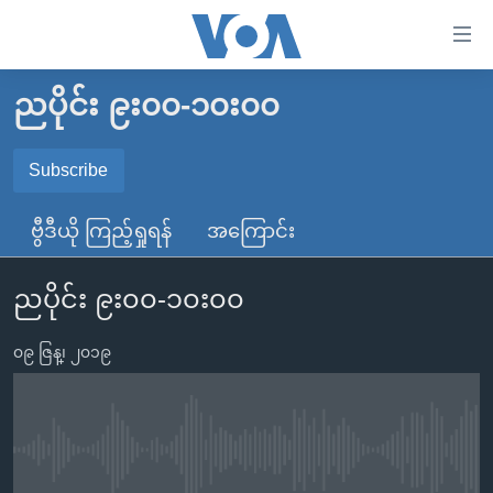
သုံး
ရ
လွယ်ကူ
ညပိုင်း ၉း၀၀-၁၀း၀၀
မူလစာမျက်နှာ
စေ
မြန်မာ
Subscribe
သည့်
SUBSCRIBE
ကမ္ဘာ့သတင်းများ
Link
ဗွီဒီယို ကြည့်ရှုရန်
အကြောင်း
ဗွီဒီယို
နိုင်ငံတကာ
များ
Spotify
သတင်းလွတ်လပ်ခွင့်
အမေရိကန်
ပင်မ
ညပိုင်း ၉း၀၀-၁၀း၀၀
ရပ်ဝန်းတခု လမ်းတခု အလွန်
တရုတ်
အကြောင်းအရာ
ရယူရန်
သို့
၀၉ ဇြန္၊ ၂၀၁၉
အင်္ဂလိပ်စာလေ့လာမယ်
အစ္စရေး-ပါလက်စတိုင်း
ကျော်
အပတ်စဉ်ကဏ္ဍများ
အမေရိကန်သုံးအီဒီယံ
ကြည့်
ရေဒီယိုနှင့်ရုပ်သံ အချက်အလက်များ
မကြေးမုံရဲ့ အင်္ဂလိပ်စာ
ရေဒီယို
ရန်
No media source currently available
ပင်မ
ရေဒီယို/တီဗွီအစီအစဉ်
ရုပ်ရှင်ထဲက အင်္ဂလိပ်စာ
တီဗွီ