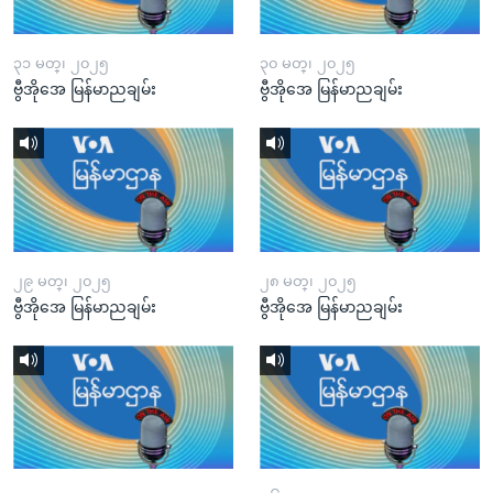
၃၁ မတ္၊ ၂၀၂၅
၃၀ မတ္၊ ၂၀၂၅
ဗွီအိုအေ မြန်မာညချမ်း
ဗွီအိုအေ မြန်မာညချမ်း
၂၉ မတ္၊ ၂၀၂၅
၂၈ မတ္၊ ၂၀၂၅
ဗွီအိုအေ မြန်မာညချမ်း
ဗွီအိုအေ မြန်မာညချမ်း