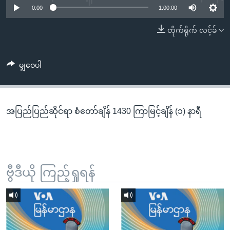
အ
0:00
1:00:00
သုတပဒေသာ အင်္ဂလိပ်စာ
ညွန်း
Learning English
တိုက်ရိုက် လင့်ခ်
စာမျက်နှာ
သို့
ဗွီအိုအေ လူမှုကွန်ယက်များ
ကျော်
မျှဝေပါ
ကြည့်
ရန်
ဘာသာစကားများ
ရှာဖွေ
အပြည်ပြည်ဆိုင်ရာ စံတော်ချိန် 1430 ကြာမြင့်ချိန် (၁) နာရီ
ရန်
နေရာ
သို့
ကျော်
ရန်
ဗွီဒီယို ကြည့်ရှုရန်