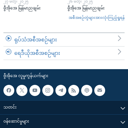
၂၇ မတ္၊ ၂၀၂၅
၂၆ မတ္၊ ၂၀၂၅
ဗွီအိုအေ မြန်မာညချမ်း
ဗွီအိုအေ မြန်မာညချမ်း
အစီအစဉ်တွဲများအားလုံးကြည့်ရှုရန်
ရုပ်သံအစီအစဉ်များ
ရေဒီယိုအစီအစဉ်များ
ဗွီအိုအေ လူမှုကွန်ယက်များ
သတင်း
၀န်ဆောင်မှုများ