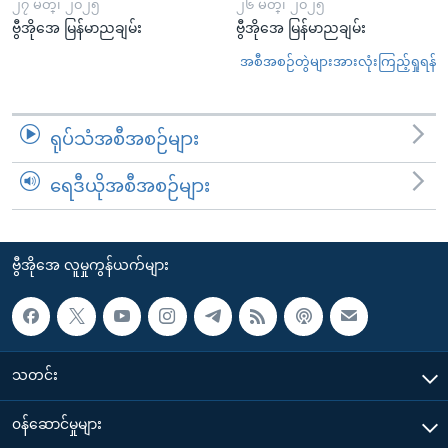
၂၇ မတ္၊ ၂၀၂၅
၂၆ မတ္၊ ၂၀၂၅
ဗွီအိုအေ မြန်မာညချမ်း
ဗွီအိုအေ မြန်မာညချမ်း
အစီအစဉ်တွဲများအားလုံးကြည့်ရှုရန်
ရုပ်သံအစီအစဉ်များ
ရေဒီယိုအစီအစဉ်များ
ဗွီအိုအေ လူမှုကွန်ယက်များ
သတင်း
၀န်ဆောင်မှုများ