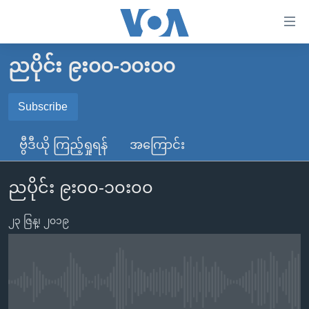
သုံး
ရ
လွယ်ကူ
ညပိုင်း ၉း၀၀-၁၀း၀၀
မူလစာမျက်နှာ
စေ
မြန်မာ
Subscribe
သည့်
SUBSCRIBE
ကမ္ဘာ့သတင်းများ
Link
ဗွီဒီယို ကြည့်ရှုရန်
အကြောင်း
ဗွီဒီယို
နိုင်ငံတကာ
များ
Spotify
သတင်းလွတ်လပ်ခွင့်
အမေရိကန်
ပင်မ
ညပိုင်း ၉း၀၀-၁၀း၀၀
ရပ်ဝန်းတခု လမ်းတခု အလွန်
တရုတ်
အကြောင်းအရာ
ရယူရန်
သို့
၂၃ ဇြန္၊ ၂၀၁၉
အင်္ဂလိပ်စာလေ့လာမယ်
အစ္စရေး-ပါလက်စတိုင်း
ကျော်
အပတ်စဉ်ကဏ္ဍများ
အမေရိကန်သုံးအီဒီယံ
ကြည့်
ရေဒီယိုနှင့်ရုပ်သံ အချက်အလက်များ
မကြေးမုံရဲ့ အင်္ဂလိပ်စာ
ရေဒီယို
ရန်
No media source currently available
ပင်မ
ရေဒီယို/တီဗွီအစီအစဉ်
ရုပ်ရှင်ထဲက အင်္ဂလိပ်စာ
တီဗွီ