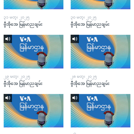
၃၁ မတ္၊ ၂၀၂၅
၃၀ မတ္၊ ၂၀၂၅
ဗွီအိုအေ မြန်မာညချမ်း
ဗွီအိုအေ မြန်မာညချမ်း
၂၉ မတ္၊ ၂၀၂၅
၂၈ မတ္၊ ၂၀၂၅
ဗွီအိုအေ မြန်မာညချမ်း
ဗွီအိုအေ မြန်မာညချမ်း