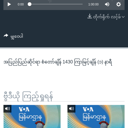
အ
0:00
1:00:00
သုတပဒေသာ အင်္ဂလိပ်စာ
ညွန်း
Learning English
တိုက်ရိုက် လင့်ခ်
စာမျက်နှာ
သို့
ဗွီအိုအေ လူမှုကွန်ယက်များ
ကျော်
မျှဝေပါ
ကြည့်
ရန်
ဘာသာစကားများ
ရှာဖွေ
အပြည်ပြည်ဆိုင်ရာ စံတော်ချိန် 1430 ကြာမြင့်ချိန် (၁) နာရီ
ရန်
နေရာ
သို့
ကျော်
ရန်
ဗွီဒီယို ကြည့်ရှုရန်