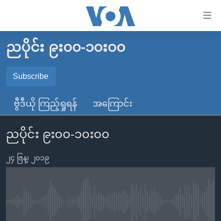
သုံး
ရ
လွယ်ကူ
ညပိုင်း ၉း၀၀-၁၀း၀၀
မူလစာမျက်နှာ
စေ
မြန်မာ
Subscribe
သည့်
SUBSCRIBE
ကမ္ဘာ့သတင်းများ
Link
ဗွီဒီယို ကြည့်ရှုရန်
အကြောင်း
ဗွီဒီယို
နိုင်ငံတကာ
များ
Spotify
သတင်းလွတ်လပ်ခွင့်
အမေရိကန်
ပင်မ
ညပိုင်း ၉း၀၀-၁၀း၀၀
ရပ်ဝန်းတခု လမ်းတခု အလွန်
တရုတ်
အကြောင်းအရာ
ရယူရန်
သို့
၂၄ ဇြန္၊ ၂၀၁၉
အင်္ဂလိပ်စာလေ့လာမယ်
အစ္စရေး-ပါလက်စတိုင်း
ကျော်
အပတ်စဉ်ကဏ္ဍများ
အမေရိကန်သုံးအီဒီယံ
ကြည့်
ရေဒီယိုနှင့်ရုပ်သံ အချက်အလက်များ
မကြေးမုံရဲ့ အင်္ဂလိပ်စာ
ရေဒီယို
ရန်
No media source currently available
ပင်မ
ရေဒီယို/တီဗွီအစီအစဉ်
ရုပ်ရှင်ထဲက အင်္ဂလိပ်စာ
တီဗွီ