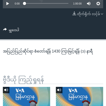
အ
0:00
1:00:00
သုတပဒေသာ အင်္ဂလိပ်စာ
ညွန်း
Learning English
တိုက်ရိုက် လင့်ခ်
စာမျက်နှာ
သို့
ဗွီအိုအေ လူမှုကွန်ယက်များ
ကျော်
မျှဝေပါ
ကြည့်
ရန်
ဘာသာစကားများ
ရှာဖွေ
အပြည်ပြည်ဆိုင်ရာ စံတော်ချိန် 1430 ကြာမြင့်ချိန် (၁) နာရီ
ရန်
နေရာ
သို့
ကျော်
ရန်
ဗွီဒီယို ကြည့်ရှုရန်