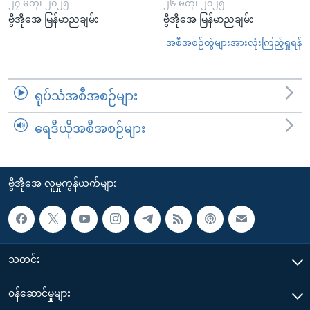
၂၇ မတ္၊ ၂၀၂၅
၂၆ မတ္၊ ၂၀၂၅
ဗွီအိုအေ မြန်မာညချမ်း
ဗွီအိုအေ မြန်မာညချမ်း
အစီအစဉ်တွဲများအားလုံးကြည့်ရှုရန်
ရုပ်သံအစီအစဉ်များ
ရေဒီယိုအစီအစဉ်များ
ဗွီအိုအေ လူမှုကွန်ယက်များ
သတင်း
၀န်ဆောင်မှုများ