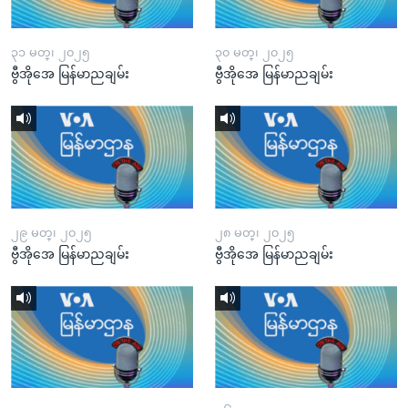
၃၁ မတ္၊ ၂၀၂၅
၃၀ မတ္၊ ၂၀၂၅
ဗွီအိုအေ မြန်မာညချမ်း
ဗွီအိုအေ မြန်မာညချမ်း
၂၉ မတ္၊ ၂၀၂၅
၂၈ မတ္၊ ၂၀၂၅
ဗွီအိုအေ မြန်မာညချမ်း
ဗွီအိုအေ မြန်မာညချမ်း