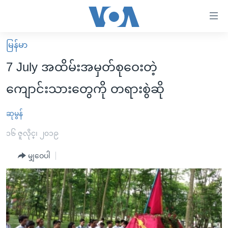
သုံး
ရ
လွယ်ကူ
မြန်မာ
မူလစာမျက်နှာ
စေ
7 July အထိမ်းအမှတ်စုဝေးတဲ့
မြန်မာ
သည့်
ကျောင်းသားတွေကို တရားစွဲဆို
ကမ္ဘာ့သတင်းများ
Link
ဗွီဒီယို
နိုင်ငံတကာ
ဆုမွန်
များ
သတင်းလွတ်လပ်ခွင့်
အမေရိကန်
၁၆ ဇူလိုင္၊ ၂၀၁၉
ပင်မ
ရပ်ဝန်းတခု လမ်းတခု အလွန်
တရုတ်
အကြောင်းအရာ
မျှဝေပါ
သို့
အင်္ဂလိပ်စာလေ့လာမယ်
အစ္စရေး-ပါလက်စတိုင်း
ကျော်
အပတ်စဉ်ကဏ္ဍများ
အမေရိကန်သုံးအီဒီယံ
ကြည့်
ရေဒီယိုနှင့်ရုပ်သံ အချက်အလက်များ
မကြေးမုံရဲ့ အင်္ဂလိပ်စာ
ရေဒီယို
ရန်
ပင်မ
ရေဒီယို/တီဗွီအစီအစဉ်
ရုပ်ရှင်ထဲက အင်္ဂလိပ်စာ
တီဗွီ