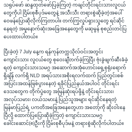
သရုပ်ဖော် ဆန္ဒထုတ်ဖော်ပြခဲ့ကြတဲ့ ကချင်တိုင်းရင်းသားလူငယ်
တွေကိုပါ ငြိမ်းစုစီပုဒ်မတွေနဲ့ အသီးသီး တရားစွဲဆိုခဲ့တဲ့အပေါ်
ဝေဖန်ပြောဆိုလိုက်ကြတာပါ။ တက်ကြွလှုပ်ရှားသူတွေ ရင်ဆိုင်
နေရတဲ့ အမှုနောက်ဆုံးအခြေအနေတွေကို မဆုမွန် စုစည်းတင်ပြ
ပေးထားပါတယ်။
ပြီးခဲ့တဲ့ 7 July နေ့က ရန်ကုန်တက္ကသိုလ်ဝင်းအတွင်း
ကျောင်းသား လူငယ်တွေ စုဝေးချီတက်ခဲ့ကြပြီး ဗုံးခွဲဖျက်ဆီးခံခဲ့
ရတဲ့ ကျောင်းသားသမဂ္ဂ အဆောက်အအုံဟောင်းရှေ့စုရုံးရောက်
ရှိချိန် လက်ရှိ NLD အရပ်သားအစိုးရလက်ထက် ပြည်တွင်းစစ်
အပြင်းအထန်ဖြစ်ပွားနေတဲ့ ရခိုင်ပြည်နယ်အပါဝင် တိုင်းရင်း
ဒေသတွေက တိုက်ပွဲတွေ အမြန်ဆုံးရပ်ဖို့နဲ့ တိုင်းရင်းသား၊
အလုပ်သမား၊ လယ်သမားနဲ့ ပြည်သူအများ ရင်ဆိုင်နေရတဲ့
မြန်မာပြည်ရဲ့ ပကတိအခြေအနေတွေဟာ အတော့်ကို ဆိုးဝါးနေ
ပြီလို့ ထောက်ပြပြောဆိုခဲ့ကြတဲ့ ကျောင်းသားသမဂ္ဂ
ခေါင်းဆောင်(၈)ဦးကို ငြိမ်းစုစီပုဒ်မနဲ့ တရားစွဲဆိုလိုက်ပါတယ်။