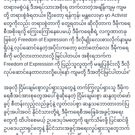
တရားမစွဲပဲနဲ့ ဒီအရပ်သားအစိုးရ တက်လာတဲ့အချိန်ကျမှ ကျမ
တို့ တရားစွဲခံရတယ်။ ပြီးတော့ ရန်ကုန်၊ မန္တလေးမှာ မှာ Activist
တွေကိုလည်း တရားစွဲတာကို တွေ့ရတယ်။ ဆိုလိုတာက ဒီမိုကရေ
စီအစိုးရလို့ ကြွေးကြော်နေပေမယ့် ဒီမိုကရေစီရဲ့ လက္ခဏာတခု
ဖြစ်တဲ့ Freedom of Expression ကို ဒီလိုမျိုးလေးစားလိုက်နာမှုမ
ရှိပဲနဲ့ လုပ်ဆောင်နေတဲ့အပိုင်းကတော့ တော်တော်လေး ဒီမိုကရေ
စီကို မလိုလားတာလားလို့ မြင်ပါတယ်။ အစိုးရဘက်က
Freedom of Expression ကို ပြည်သူလူထုကို မချပြခိုင်းလို့ ဒီလို
လုပ်ဆောင်နေတာလားလို့ပေါ့နော် ကျမတို့ ဒီအတိုင်မြင်ပါတယ်။”
အခုလို ငြိမ်းချမ်းစွာလှုပ်ရှားသူတွေနဲ့ တက်ကြွလှုပ်ရှားသူ ဒီမိုက
ရေစီအင်အားစုတွေအပေါ် စွဲဆိုနေတဲ့ ငြိမ်းချမ်းစွာ ဆန္ဒထုတ်ဖော်
ခွင့် စီတန်းလှည့်လည်ခွင့်နဲ့ လွတ်လပ်စွာ ဆန္ဒသဘောထားတင်ပြ
ခွင့်အပါအဝင် နိုင်ငံသားတို့ရဲ့ ဒီမိုကရေစီအခြေခံအခွင့်အရေး
တွေကို ထိပါးစေမယ့် ဥပဒေပုဒ်မတွေကို ဖျက်သိမ်းဖို့ ပြင်ဆင်ဖို့
ဥပဒေပညာရှင်တွေနဲ့ နိုင်ငံသားအခွင့်အရေးလှုပ်ရှားသူတွေဘက်