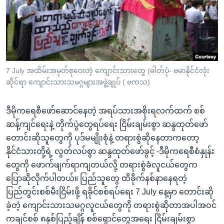
အ
သုတပဒေသာ အင်္ဂလိပ်စာ
ညွန်း
Learning English
စာမျက်နှာ
သို့
ဗွီအိုအေ လူမှုကွန်ယက်များ
ကျော်
ကြည့်
7 July အထိမ်းအမှတ်စုဝေးတဲ့ ကျောင်းသားတွေ (ဓါတ်ပုံ- ဗမာနိုင်ငံလုံး
ဆိုင်ရာ ကျောင်းသားသမဂ္ဂများအဖွဲ့ချုပ် ( ဗကသ)
ရန်
ဘာသာစကားများ
ရှာဖွေ
ဒီမိုကရေစီဖော်ဆောင်နေတဲ့ အရပ်သားအစိုးရလက်ထက် စစ်
ရန်
ဆန့်ကျင်ရေးနဲ့ တိုက်ပွဲတွေရပ်ရေး ငြိမ်းချမ်းစွာ ဆန္ဒထုတ်ဖော်
နေရာ
တောင်းဆိုသူတွေကို ပုဒ်မမျိုးစုံနဲ့ တရားစွဲဆိုနေတာကတော့
သို့
နိုင်ငံသားတို့ရဲ့ လွတ်လပ်စွာ ဆန္ဒထုတ်ဖော်ခွင့် -ဒီမိုကရေစီစံနှုန်း
ကျော်
တွေကို ဖောက်ဖျက်ရာကျတယ်လို့ တရားစွဲခံလူငယ်တွေက
ရန်
ပြောဆိုလိုက်ပါတယ်။ ပြည်သူတွေ ထိခိုက်နစ်နာနေရတဲ့
ပြည်တွင်းစစ်မီးငြိမ်းဖို့ ရခိုင်စစ်ရပ်ရေး 7 July နေ့မှာ တောင်းဆို
ခဲ့တဲ့ ကျောင်းသားသမဂ္ဂလူငယ်တွေကို တရားစွဲဆိုတာအပါအဝင်
ကချင်စစ် ၈နှစ်ပြည့်ချိန် စစ်ရှောင်တွေအရေး ငြိမ်းချမ်းစွာ