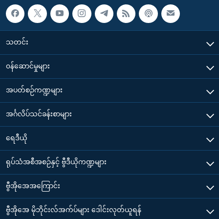
သတင်း
၀န်ဆောင်မှုများ
အပတ်စဉ်ကဏ္ဍများ
အင်္ဂလိပ်သင်ခန်းစာများ
ရေဒီယို
ရုပ်သံအစီအစဉ်နှင့် ဗွီဒီယိုကဏ္ဍများ
ဗွီအိုအေအကြောင်း
ဗွီအိုအေ မိုဘိုင်းလ်အက်ပ်များ ဒေါင်းလုတ်ယူရန်