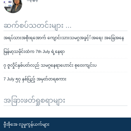
ဆက်စပ်သတင်းများ ...
အရပ်သားအစိုးရအောက် ကျောင်းသားသမဂ္ဂအခွင့််အရေး အခြေအနေ
မြန်မာ့သမိုင်းထဲက 7th July ရဲ့နေရာ
၇ ဇူလှိုင်နှစ်ပတ်လည် သမဂ္ဂနေရာဟောင်း စုဝေးကျင်းပ
7 July ၅၇ နှစ်ပြည့် အမှတ်တရစကား
အခြားဖတ်ရှုစရာများ
ဗွီအိုအေ လူမှုကွန်ယက်များ