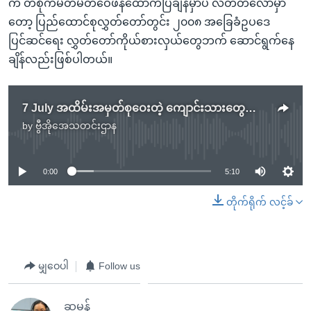
က တစိုက်မတ်မတ်ဝေဖန်ထောက်ပြချိန်မှာပဲ လတ်တလောမှာ
တော့ ပြည်ထောင်စုလွှတ်တော်တွင်း ၂၀၀၈ အခြေခံဥပဒေ
ပြင်ဆင်ရေး လွှတ်တော်ကိုယ်စားလှယ်တွေဘက် ဆောင်ရွက်နေ
ချိန်လည်းဖြစ်ပါတယ်။
7 July အထိမ်းအမှတ်စုဝေးတဲ့ ကျောင်းသားတွေကို တရားစွဲဆို
by
ဗွီအိုအေသတင်းဌာန
No media source currently available
0:00
5:10
တိုက်ရိုက် လင့်ခ်
မျှဝေပါ
Follow us
ဆုမွန်