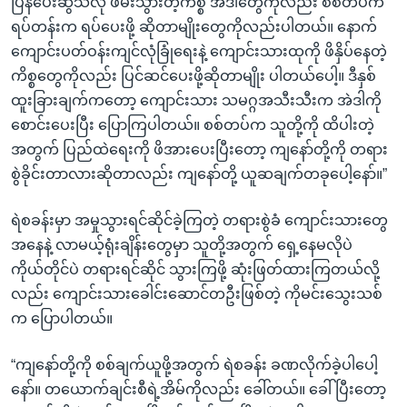
ပြန်ပေးဆွဲသလို ဖမ်းသွားတဲ့ကိစ္စ အဲဒါတွေကိုလည်း စစ်တပ်က
ရပ်တန်းက ရပ်ပေးဖို့ ဆိုတာမျိုးတွေကိုလည်းပါတယ်။ နောက်
ကျောင်းပတ်ဝန်းကျင်လုံခြုံရေးနဲ့ ကျောင်းသားထုကို ဖိနှိပ်နေတဲ့
ကိစ္စတွေကိုလည်း ပြင်ဆင်ပေးဖို့ဆိုတာမျိုး ပါတယ်ပေါ့။ ဒီနှစ်
ထူးခြားချက်ကတော့ ကျောင်းသား သမဂ္ဂအသီးသီးက အဲဒါကို
စောင်းပေးပြီး ပြောကြပါတယ်။ စစ်တပ်က သူတို့ကို ထိပါးတဲ့
အတွက် ပြည်ထဲရေးကို ဖိအားပေးပြီးတော့ ကျနော်တို့ကို တရား
စွဲခိုင်းတာလားဆိုတာလည်း ကျနော်တို့ ယူဆချက်တခုပေါ့နော်။”
ရဲစခန်းမှာ အမှုသွားရင်ဆိုင်ခဲ့ကြတဲ့ တရားစွဲခံ ကျောင်းသားတွေ
အနေနဲ့ လာမယ့်ရုံးချိန်းတွေမှာ သူတို့အတွက် ရှေ့နေမလိုပဲ
ကိုယ်တိုင်ပဲ တရားရင်ဆိုင် သွားကြဖို့ ဆုံးဖြတ်ထားကြတယ်လို့
လည်း ကျောင်းသားခေါင်းဆောင်တဦးဖြစ်တဲ့ ကိုမင်းသွေးသစ်
က ပြောပါတယ်။
“ကျနော်တို့ကို စစ်ချက်ယူဖို့အတွက် ရဲစခန်း ခဏလိုက်ခဲ့ပါပေါ့
နော်။ တယောက်ချင်းစီရဲ့အိမ်ကိုလည်း ခေါ်တယ်။ ခေါ်ပြီးတော့