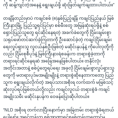
ကို ဆန့်ကျင်တဲ့အနေနဲ့ ရွေးချယ်ဖို့ ဆုံးဖြတ်ချက်ချထားပါတယ်။”
တချိန်တည်းမှာပဲ ကချင်စစ် (၈)နှစ်ပြည့်ချိန် ကချင်ပြည်နယ် မြစ်
ကြီးနားမြို့ ပြည်သူ့ရင်ပြင်မှာ စစ်မီးတွေ အမြန်ဆုံးရပ်ဖို့နဲ့ စစ်
ရှောင်ပြည်သူတွေ ရင်ဆိုင်နေရတဲ့ အခက်ခဲတွေကို ငြိမ်းချမ်းစွာ
သရုပ်ဖော်တင်ဆက်ခဲ့ကြတာကို ဦးဆောင်ခဲ့တဲ့ ကချင်ငြိမ်းချမ်း
ရေးလှုပ်ရှားသူ လူငယ်နှစ်ဦးဖြစ်တဲ့ မဆိုင်းနုပန်နဲ့ ကိုပေါလုတို့ကို
လည်း ငြိမ်းစုစီပုဒ်နဲ့ မြစ်ကြီးနားရဲစခန်းက တရားစွဲခဲ့တာကို
တရားရင်ဆိုင်နေရဆဲ အခြေအနေဖြစ်ပါတယ်။ တနိုင်လုံး
အတိုင်းအတာနဲ့ စစ်ပွဲတွေရပ်ရေး အခုလို ငြိမ်းချမ်းစွာလှုပ်ရှားသူ
တွေကို မတရားပုဒ်မအမျိုးမျိုးနဲ့ တရားစွဲဆိုနေတာကတော့ ပြည်
သူက ရွေးချယ်လိုက်တဲ့ အရပ်သားအစိုးရ လက်ထက် မဖြစ်သင့်
ဆုံးလုပ်ရပ်ဖြစ်တယ်လို့လည်း ကချင်လူငယ် တရားစွဲခံ ကချင်
အမျိုးသမီး မဆိုင်းနုပန်က ဝေဖန်ပြောဆိုပါတယ်။
“NLD အစိုးရ တက်လာပြီးနောက်မှာ အမြဲတမ်း တရားစွဲခံရတယ်
ပေါ့နော်။ အရင်တုန်းက စစ်အာဏာရှင်စနစ်တုန်းကတောင်မှ