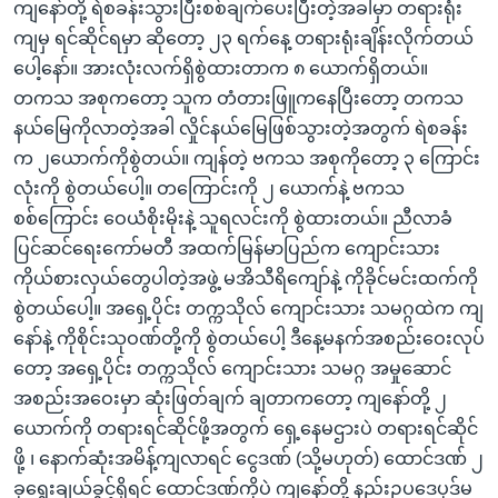
ကျနော်တို့ ရဲစခန်းသွားပြီးစစ်ချက်ပေးပြီးတဲ့အခါမှာ တရားရုံး
ကျမှ ရင်ဆိုင်ရမှာ ဆိုတော့ ၂၃ ရက်နေ့ တရားရုံးချိန်းလိုက်တယ်
ပေါ့နော်။ အားလုံးလက်ရှိစွဲထားတာက ၈ ယောက်ရှိတယ်။
တကသ အစုကတော့ သူက တံတားဖြူကနေပြီးတော့ တကသ
နယ်မြေကိုလာတဲ့အခါ လှိုင်နယ်မြေဖြစ်သွားတဲ့အတွက် ရဲစခန်း
က ၂ယောက်ကိုစွဲတယ်။ ကျန်တဲ့ ဗကသ အစုကိုတော့ ၃ ကြောင်း
လုံးကို စွဲတယ်ပေါ့။ တကြောင်းကို ၂ ယောက်နဲ့ ဗကသ
စစ်ကြောင်း ဝေယံစိုးမိုးနဲ့ သူရလင်းကို စွဲထားတယ်။ ညီလာခံ
ပြင်ဆင်ရေးကော်မတီ အထက်မြန်မာပြည်က ကျောင်းသား
ကိုယ်စားလှယ်တွေပါတဲ့အဖွဲ့ မအိသီရိကျော်နဲ့ ကိုခိုင်မင်းထက်ကို
စွဲတယ်ပေါ့။ အရှေ့ပိုင်း တက္ကသိုလ် ကျောင်းသား သမဂ္ဂထဲက ကျ
နော်နဲ့ ကိုစိုင်းသုဝဏ်တို့ကို စွဲတယ်ပေါ့ ဒီနေ့မနက်အစည်းဝေးလုပ်
တော့ အရှေ့ပိုင်း တက္ကသိုလ် ကျောင်းသား သမဂ္ဂ အမှုဆောင်
အစည်းအဝေးမှာ ဆုံးဖြတ်ချက် ချတာကတော့ ကျနော်တို့ ၂
ယောက်ကို တရားရင်ဆိုင်ဖို့အတွက် ရှေ့နေမဌားပဲ တရားရင်ဆိုင်
ဖို့ ၊ နောက်ဆုံးအမိန့်ကျလာရင် ငွေဒဏ် (သို့မဟုတ်) ထောင်ဒဏ် ၂
ခုရွေးချယ်ခွင့်ရှိရင် ထောင်ဒဏ်ကိုပဲ ကျနော်တို့ နည်းဥပဒေပုဒ်မ