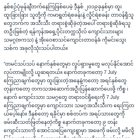
နှစ်စဉ်ပုံမှန်ချီတက်နေကြဖြစ်ပေမဲ့ ဒီ့နှစ် ၂၀၁၉ခုနှစ်မှာ ထူး
ထူးခြားခြား သူတို့ကို ကမာရွတ်ရဲစခန်းနဲ့ လှိုင်ရဲစခန်း တာဝန်ရှိသူ
တွေဘက်က အသီးသီး တရားစွဲဆိုခဲ့တဲ့အပေါ် တရားစွဲဆိုခံရသူ
တဦးဖြစ်တဲ့ ရန်ကုန်အရှေ့ပိုင်းတက္ကသိုလ် ကျောင်းသားများ
သမဂ္ဂ(ဗကသ) နဲ့ အိုးဝေစာသင်ကျောင်းတာဝန်ခံ ကိုမင်းသွေး
သစ်က အခုလိုသုံးသပ်ပါတယ်။
“တမင်သပ်သပ် နောက်နှစ်တွေမှာ လှုပ်ရှားမှုတွေ မလုပ်နိုင်အောင်
လုပ်တာမျိုးလို့ ယူဆရတယ်။ နောက်တခုကတော့ 7 July
ကြေညာချက်တွေမှာ ထူးခြားတဲ့အနေနဲ့ကတော့ အရင်နှစ်တွေ
တုန်းကတော့ တကသအဆောက်အဦးပြန်ဆောက်ပေးဖို့ ကိစ္စ ၊
နောက် ကျောင်းသား သမဂ္ဂတွေ တရားဝင်ရှိရေးကို 7 July
ကြေညာချက်တွေမှာ ကျောင်းသား သမဂ္ဂအသီးသီးက ရေးကြတ
ယ်ပေ့ါနော်။ ဒီနှစ်တော့ ရခိုင်မှာ စစ်တပ်က အရပ်သားတွေကို
ဖမ်းဆီးသတ်ဖြတ်နေတဲ့ကိစ္စ နောက်တခုကတော့ ၉ တန်း
ကျောင်းသားကို အောင်သပြေကျေးရွာမှာ အဖေကို ဖမ်းလို့ မမိလို့