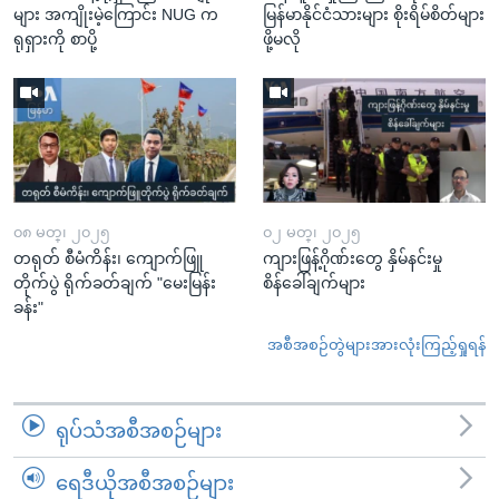
များ အကျိုးမဲ့ကြောင်း NUG က
မြန်မာနိုင်ငံသားများ စိုးရိမ်စိတ်များ
ရုရှားကို စာပို့
ဖို့မလို
၀၈ မတ္၊ ၂၀၂၅
၀၂ မတ္၊ ၂၀၂၅
တရုတ် စီမံကိန်း၊ ကျောက်ဖြူ
ကျားဖြန့်ဂိုဏ်းတွေ နှိမ်နင်းမှု
တိုက်ပွဲ ရိုက်ခတ်ချက် "မေးမြန်း
စိန်ခေါ်ချက်များ
ခန်း"
အစီအစဉ်တွဲများအားလုံးကြည့်ရှုရန်
ရုပ်သံအစီအစဉ်များ
ရေဒီယိုအစီအစဉ်များ