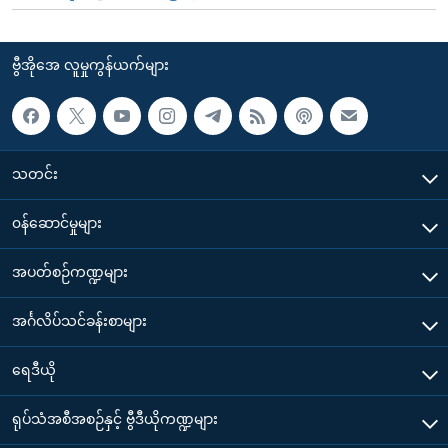
ဗွီအိုအေ လူမှုကွန်ယက်များ
သတင်း
၀န်ဆောင်မှုများ
အပတ်စဉ်ကဏ္ဍများ
အင်္ဂလိပ်သင်ခန်းစာများ
ရေဒီယို
ရုပ်သံအစီအစဉ်နှင့် ဗွီဒီယိုကဏ္ဍများ