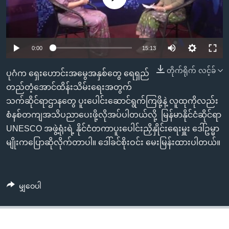
အ
သုတပဒေသာ အင်္ဂလိပ်စာ
ညွန်း
Learning English
စာမျက်နှာ
သို့
ဗွီအိုအေ လူမှုကွန်ယက်များ
0:00
15:13
ကျော်
တိုက်ရိုက် လင့်ခ်
ကြည့်
ပုဂံက ရှေးဟောင်းအမွေအနှစ်တွေ ရေရှည်
ရန်
တည်တံ့အောင်ထိန်းသိမ်းရေးအတွက်
ဘာသာစကားများ
ရှာဖွေ
သက်ဆိုင်ရာဌာနတွေ ပူးပေါင်းဆောင်ရွက်ကြဖို့နဲ့ လူထုကိုလည်း
ရန်
စံနစ်တကျအသိပညာပေးဖို့လိုအပ်ပါတယ်လို့ မြန်မာနိုင်ငံဆိုင်ရာ
နေရာ
UNESCO အဖွဲ့ရုံးရဲ့ နိုင်ငံတကာပူးပေါင်းညှိနှိုင်းရေးမှူး ဒေါ်ဥမ္မာ
သို့
မျိုးကပြောဆိုလိုက်တာပါ။ ဒေါ်ခင်စိုးဝင်း မေးမြန်းထားပါတယ်။
ကျော်
ရန်
မျှဝေပါ