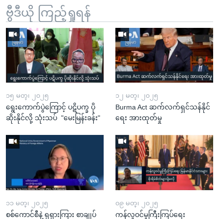
ဗွီဒီယို ကြည့်ရှုရန်
၁၅ မတ္၊ ၂၀၂၅
၁၂ မတ္၊ ၂၀၂၅
ရွေးကောက်ပွဲကြောင့် ပဋိပက္ခ ပို
Burma Act ဆက်လက်ရှင်သန်နိုင်
ဆိုးနိုင်လို့ သုံးသပ် "မေးမြန်းခန်း"
ရေး အားထုတ်မှု
၁၁ မတ္၊ ၂၀၂၅
၀၉ မတ္၊ ၂၀၂၅
စစ်ကောင်စီနဲ့ ရုရှားကြား စာချုပ်
ကန်လူဝင်မှုကြီးကြပ်ရေး