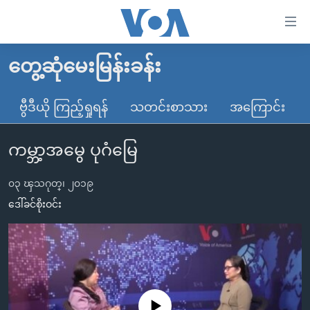
သုံး
ရ
လွယ်ကူ
တွေ့ဆုံမေးမြန်းခန်း
မူလစာမျက်နှာ
စေ
မြန်မာ
ဗွီဒီယို ကြည့်ရှုရန်
သတင်းစာသား
အကြောင်း
သည့်
ကမ္ဘာ့သတင်းများ
Link
ကမ္ဘာ့အမွေ ပုဂံမြေ
ဗွီဒီယို
နိုင်ငံတကာ
များ
သတင်းလွတ်လပ်ခွင့်
အမေရိကန်
ပင်မ
၀၃ ၾသဂုတ္၊ ၂၀၁၉
ရပ်ဝန်းတခု လမ်းတခု အလွန်
တရုတ်
အကြောင်းအရာ
ဒေါ်ခင်စိုးဝင်း
သို့
အင်္ဂလိပ်စာလေ့လာမယ်
အစ္စရေး-ပါလက်စတိုင်း
ကျော်
အပတ်စဉ်ကဏ္ဍများ
အမေရိကန်သုံးအီဒီယံ
ကြည့်
ရေဒီယိုနှင့်ရုပ်သံ အချက်အလက်များ
မကြေးမုံရဲ့ အင်္ဂလိပ်စာ
ရေဒီယို
ရန်
ပင်မ
ရေဒီယို/တီဗွီအစီအစဉ်
ရုပ်ရှင်ထဲက အင်္ဂလိပ်စာ
တီဗွီ
No media source currently available