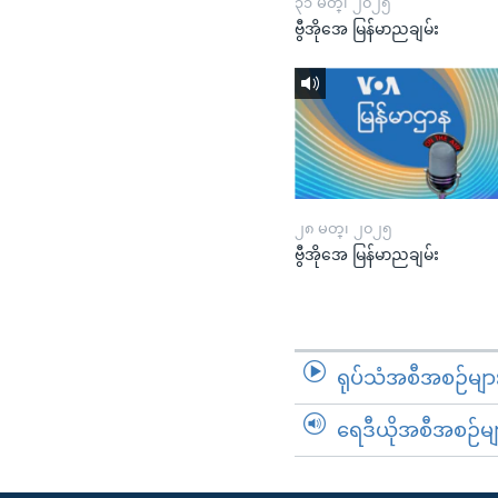
၃၁ မတ္၊ ၂၀၂၅
ဗွီအိုအေ မြန်မာညချမ်း
၂၈ မတ္၊ ၂၀၂၅
ဗွီအိုအေ မြန်မာညချမ်း
ရုပ်သံအစီအစဉ်မျာ
ရေဒီယိုအစီအစဉ်မျ