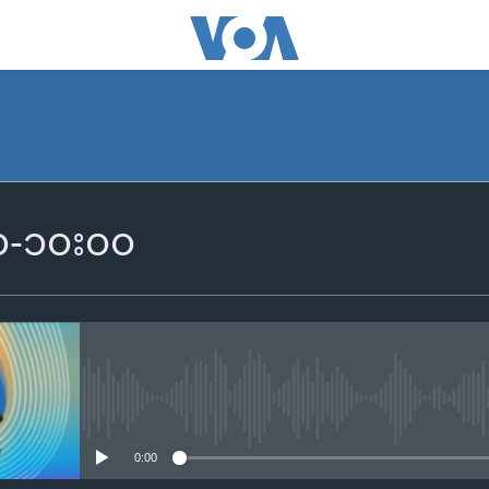
SUBSCRIBE
၀၀-၁၀း၀၀
Apple Podcasts
Spotify
ရယူရန်
No media source currently availa
0:00