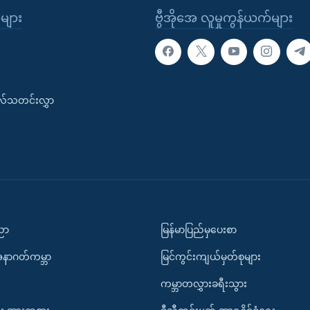
ုများ
ဗွီအိုအေ လူမှုကွန်ယက်များ
းလ်သတင်းလွှာ
ပညာ
မြန်မာပြည်မှပေးစာ
အနာဂတ်ကမ္ဘာ
မြင်ကွင်းကျယ်မှတ်စုများ
ကမ္ဘာတလွှားခရီးသွား