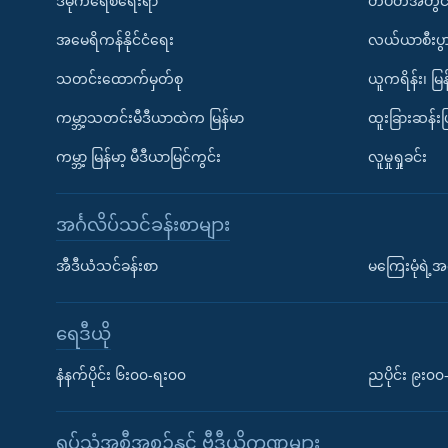
ဒီမိုကရေစီရေးရာ
တပတ်အတွင်
အမေရိကန်နိုင်ငံရေး
လယ်ယာစီးပွ
သတင်းထောက်မှတ်စု
ယူကရိန်း၊ မြန
ကမ္ဘာ့သတင်းမီဒီယာထဲက မြန်မာ
ထူးခြားဆန်း
ကမ္ဘာ့ မြန်မာ့ မီဒီယာမြင်ကွင်း
လူမှုရှုခင်း
အင်္ဂလိပ်သင်ခန်းစာများ
အီဒီယံသင်ခန်းစာ
မကြေးမုံရဲ့အင
ရေဒီယို
နံနက်ပိုင်း ၆း၀၀-ရး၀၀
ညပိုင်း ၉း၀
ရုပ်သံအစီအစဉ်နှင့် ဗွီဒီယိုကဏ္ဍများ