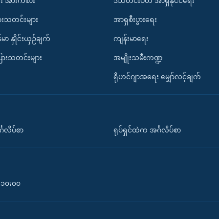
း အားကစား
ဒီသီတင်းပတ် အာရှနိုင်ငံရေး
ားသတင်းများ
အာရှစီးပွားရေး
်မာ နှိုင်းယှဉ်ချက်
ကျန်းမာရေး
ပြားသတင်းများ
အမျိုးသမီးကဏ္ဍ
ရိုဟင်ဂျာအရေး မျှော်လင့်ချက်
်္ဂလိပ်စာ
ရုပ်ရှင်ထဲက အင်္ဂလိပ်စာ
၀-၁၀း၀၀