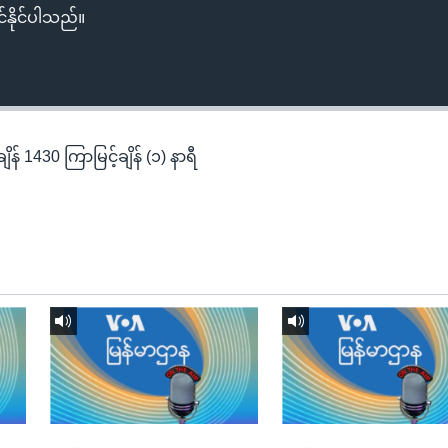
်နိုင်ပါသည်။
န် 1430 ကြာမြင့်ချိန် (၁) နာရီ