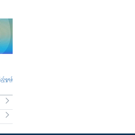
်ရှုရန်