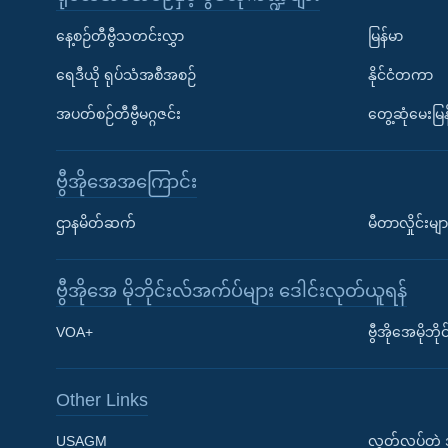
နေ့စဉ်တီဗွီသတင်းလွှာ
မြန်မာ
ရေဒီယို ရုပ်သံအစီအစဉ်
နိုင်ငံတကာ
အပတ်စဉ်တီဗွီမဂ္ဂဇင်း
တွေ့ဆုံမေးမြန
ဗွီအိုအေအကြောင်း
ဌာနမိတ်ဆက်
မီတာလှိုင်းမျာ
ဗွီအိုအေ မိုဘိုင်းလ်အက်ပ်များ ဒေါင်းလုတ်ယူရန်
Learning English
VOA+
ဗွီအိုအေမိုဘ
ဗွီအိုအေ လူမှုကွန်ယက်များ
Other Links
USAGM
လွတ်လပ်တဲ့