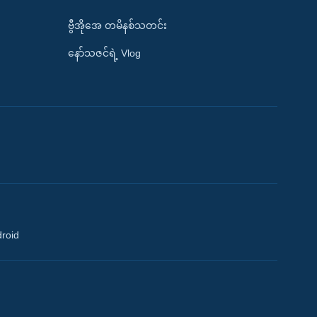
ဗွီအိုအေ တမိနစ်သတင်း
နော်သဇင်ရဲ့ Vlog
droid