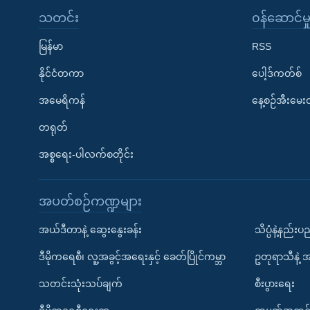
သတင်း
၀န်ဆောင်မှ
မြန်မာ
RSS
နိုင်ငံတကာ
ပေါ့ဒ်ကတ်စ်
အမေရိကန်
နေ့စဉ်အီးမေ
တရုတ်
အစ္စရေး-ပါလက်စတိုင်း
အပတ်စဉ်ကဏ္ဍများ
အယ်ဒီတာနဲ့ ဆွေးနွေးခန်း
သိပ္ပံနဲ့နည်း
ဒီမိုကရေစီ၊ လူ့အခွင့်အရေးနှင့် ခေတ်ပြိုင်ကမ္ဘာ
ဥတုရာသီနဲ့ 
သတင်းသုံးသပ်ချက်
စီးပွားရေး