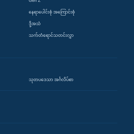
Gen Z
နေရာပေါင်းစုံ အကြောင်းစုံ
ဒို့အသံ
သက်တံရောင်သတင်းလွှာ
သုတပဒေသာ အင်္ဂလိပ်စာ