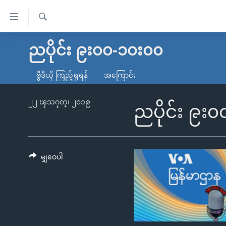
သုံး
ရ
ရှာဖွေ
လွယ်ကူ
မူလစာမျက်နှာ
ညပိုင်း ၉း၀၀-၁၀း၀၀
ရ
စေ
မြန်မာ
လာ
ဗွီဒီယို ကြည့်ရှုရန်
အကြောင်း
သည့်
ဒ်
ကမ္ဘာ့သတင်းများ
Link
ဗွီဒီယို
နိုင်ငံတကာ
၂၂ ၾသဂုတ္၊ ၂၀၁၉
ညပိုင်း ၉း
များ
သတင်းလွတ်လပ်ခွင့်
အမေရိကန်
ပင်မ
ရပ်ဝန်းတခု လမ်းတခု အလွန်
တရုတ်
အကြောင်းအရာ
အင်္ဂလိပ်စာလေ့လာမယ်
အစ္စရေး-ပါလက်စတိုင်း
မျှဝေပါ
သို့
အပတ်စဉ်ကဏ္ဍများ
အမေရိကန်သုံးအီဒီယံ
ကျော်
ကြည့်
ရေဒီယိုနှင့်ရုပ်သံ အချက်အလက်များ
မကြေးမုံရဲ့ အင်္ဂလိပ်စာ
ရေဒီယို
ရန်
ရေဒီယို/တီဗွီအစီအစဉ်
ရုပ်ရှင်ထဲက အင်္ဂလိပ်စာ
တီဗွီ
ပင်မ