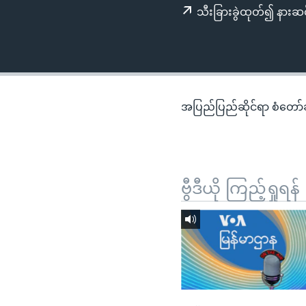
သုတပဒေသာ အင်္ဂလိပ်စာ
အ
သီးခြားခွဲထုတ်၍ နားဆင
ညွန်း
စာမျက်နှာ
သို့
ကျော်
ကြည့်
အပြည်ပြည်ဆိုင်ရာ စံတော်ချိ
ရန်
ရှာဖွေ
ရန်
နေရာ
ဗွီဒီယို ကြည့်ရှုရန်
သို့
ကျော်
ရန်