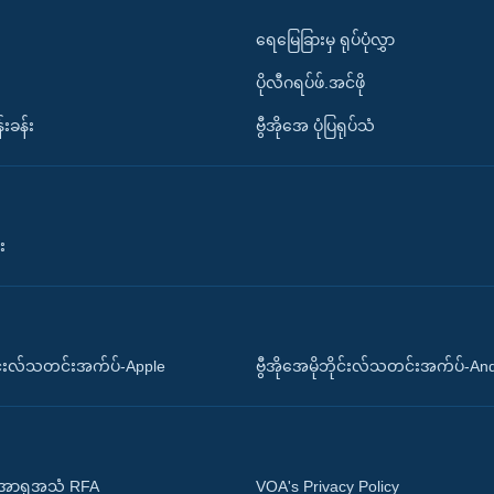
ရေမြေခြားမှ ရုပ်ပုံလွှာ
ပိုလီဂရပ်ဖ်.အင်ဖို
်းခန်း
ဗွီအိုအေ ပုံပြရုပ်သံ
း
ိုင်းလ်သတင်းအက်ပ်-Apple
ဗွီအိုအေမိုဘိုင်းလ်သတင်းအက်ပ်-An
 အာရှအသံ RFA
VOA's Privacy Policy