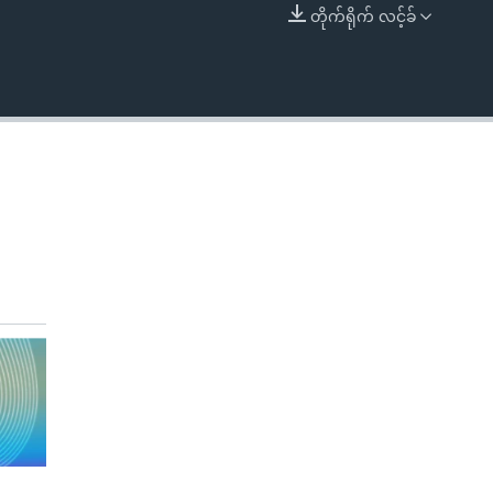
တိုက်ရိုက် လင့်ခ်
EMBED