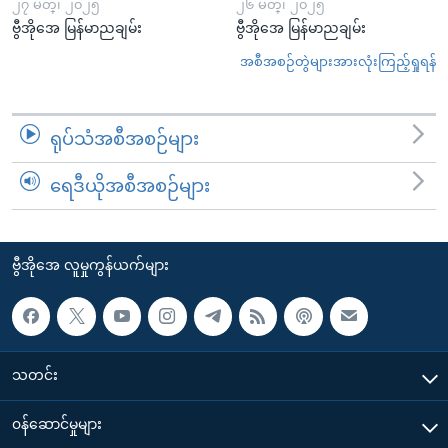
၂၇ မတ္၊ ၂၀၂၅
၂၆ မတ္၊ ၂၀၂၅
ဗွီအိုအေ မြန်မာညချမ်း
ဗွီအိုအေ မြန်မာညချမ်း
အစီအစဉ်တွဲများအားလုံးကြည့်ရှုရန်
ရုပ်သံအစီအစဉ်များ
ရေဒီယိုအစီအစဉ်များ
ဗွီအိုအေ လူမှုကွန်ယက်များ
သတင်း
၀န်ဆောင်မှုများ