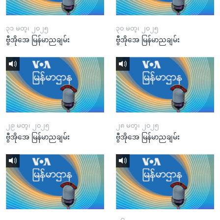
၃၁ မတ္၊ ၂၀၂၅
၃၀ မတ္၊ ၂၀၂၅
ဗွီအိုအေ မြန်မာညချမ်း
ဗွီအိုအေ မြန်မာညချမ်း
၂၉ မတ္၊ ၂၀၂၅
၂၈ မတ္၊ ၂၀၂၅
ဗွီအိုအေ မြန်မာညချမ်း
ဗွီအိုအေ မြန်မာညချမ်း