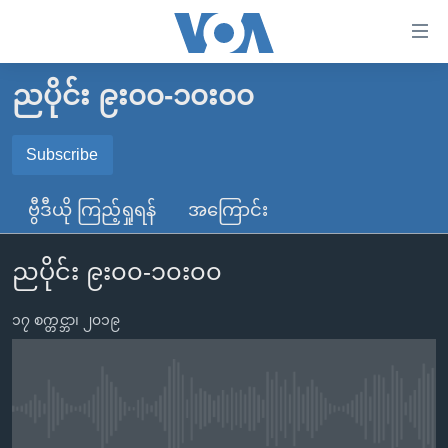
သုံး
ရ
လွယ်ကူ
ညပိုင်း ၉း၀၀-၁၀း၀၀
မူလစာမျက်နှာ
စေ
မြန်မာ
Subscribe
သည့်
SUBSCRIBE
ကမ္ဘာ့သတင်းများ
Link
ဗွီဒီယို ကြည့်ရှုရန်
အကြောင်း
ဗွီဒီယို
နိုင်ငံတကာ
များ
Spotify
သတင်းလွတ်လပ်ခွင့်
အမေရိကန်
ပင်မ
ညပိုင်း ၉း၀၀-၁၀း၀၀
ရပ်ဝန်းတခု လမ်းတခု အလွန်
တရုတ်
အကြောင်းအရာ
ရယူရန်
သို့
၁၇ စက္တင္ဘာ၊ ၂၀၁၉
အင်္ဂလိပ်စာလေ့လာမယ်
အစ္စရေး-ပါလက်စတိုင်း
ကျော်
အပတ်စဉ်ကဏ္ဍများ
အမေရိကန်သုံးအီဒီယံ
ကြည့်
ရေဒီယိုနှင့်ရုပ်သံ အချက်အလက်များ
မကြေးမုံရဲ့ အင်္ဂလိပ်စာ
ရေဒီယို
ရန်
No media source currently available
ပင်မ
ရေဒီယို/တီဗွီအစီအစဉ်
ရုပ်ရှင်ထဲက အင်္ဂလိပ်စာ
တီဗွီ