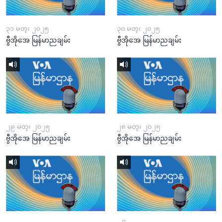
၃၁ မတ္၊ ၂၀၂၅
၃၀ မတ္၊ ၂၀၂၅
ဗွီအိုအေ မြန်မာညချမ်း
ဗွီအိုအေ မြန်မာညချမ်း
၂၉ မတ္၊ ၂၀၂၅
၂၈ မတ္၊ ၂၀၂၅
ဗွီအိုအေ မြန်မာညချမ်း
ဗွီအိုအေ မြန်မာညချမ်း