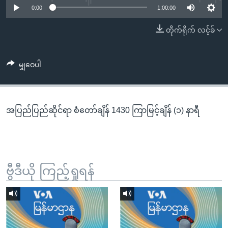
အ
0:00
1:00:00
သုတပဒေသာ အင်္ဂလိပ်စာ
ညွန်း
Learning English
တိုက်ရိုက် လင့်ခ်
စာမျက်နှာ
သို့
ဗွီအိုအေ လူမှုကွန်ယက်များ
ကျော်
မျှဝေပါ
ကြည့်
ရန်
ဘာသာစကားများ
ရှာဖွေ
အပြည်ပြည်ဆိုင်ရာ စံတော်ချိန် 1430 ကြာမြင့်ချိန် (၁) နာရီ
ရန်
နေရာ
သို့
ကျော်
ရန်
ဗွီဒီယို ကြည့်ရှုရန်