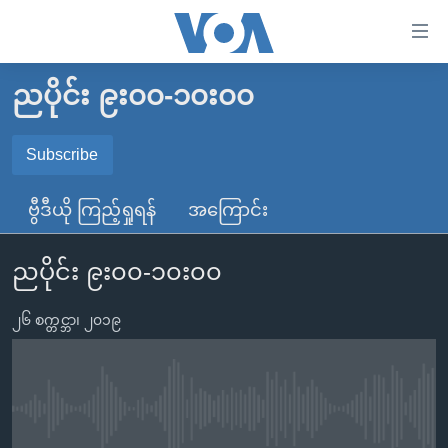
သုံး
ရ
လွယ်ကူ
ညပိုင်း ၉း၀၀-၁၀း၀၀
မူလစာမျက်နှာ
စေ
မြန်မာ
Subscribe
သည့်
SUBSCRIBE
ကမ္ဘာ့သတင်းများ
Link
ဗွီဒီယို ကြည့်ရှုရန်
အကြောင်း
ဗွီဒီယို
နိုင်ငံတကာ
များ
Spotify
သတင်းလွတ်လပ်ခွင့်
အမေရိကန်
ပင်မ
ညပိုင်း ၉း၀၀-၁၀း၀၀
ရပ်ဝန်းတခု လမ်းတခု အလွန်
တရုတ်
အကြောင်းအရာ
ရယူရန်
သို့
၂၆ စက္တင္ဘာ၊ ၂၀၁၉
အင်္ဂလိပ်စာလေ့လာမယ်
အစ္စရေး-ပါလက်စတိုင်း
ကျော်
အပတ်စဉ်ကဏ္ဍများ
အမေရိကန်သုံးအီဒီယံ
ကြည့်
ရေဒီယိုနှင့်ရုပ်သံ အချက်အလက်များ
မကြေးမုံရဲ့ အင်္ဂလိပ်စာ
ရေဒီယို
ရန်
No media source currently available
ပင်မ
ရေဒီယို/တီဗွီအစီအစဉ်
ရုပ်ရှင်ထဲက အင်္ဂလိပ်စာ
တီဗွီ