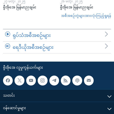
၂၇ မတ္၊ ၂၀၂၅
၂၆ မတ္၊ ၂၀၂၅
ဗွီအိုအေ မြန်မာညချမ်း
ဗွီအိုအေ မြန်မာညချမ်း
အစီအစဉ်တွဲများအားလုံးကြည့်ရှုရန်
ရုပ်သံအစီအစဉ်များ
ရေဒီယိုအစီအစဉ်များ
ဗွီအိုအေ လူမှုကွန်ယက်များ
သတင်း
၀န်ဆောင်မှုများ