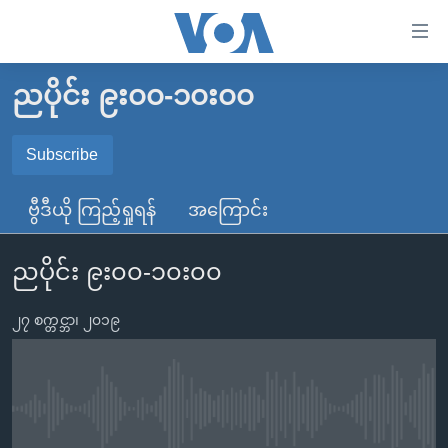
သုံး
ရ
လွယ်ကူ
ညပိုင်း ၉း၀၀-၁၀း၀၀
မူလစာမျက်နှာ
စေ
မြန်မာ
Subscribe
သည့်
SUBSCRIBE
ကမ္ဘာ့သတင်းများ
Link
ဗွီဒီယို ကြည့်ရှုရန်
အကြောင်း
ဗွီဒီယို
နိုင်ငံတကာ
များ
Spotify
သတင်းလွတ်လပ်ခွင့်
အမေရိကန်
ပင်မ
ညပိုင်း ၉း၀၀-၁၀း၀၀
ရပ်ဝန်းတခု လမ်းတခု အလွန်
တရုတ်
အကြောင်းအရာ
ရယူရန်
သို့
၂၇ စက္တင္ဘာ၊ ၂၀၁၉
အင်္ဂလိပ်စာလေ့လာမယ်
အစ္စရေး-ပါလက်စတိုင်း
ကျော်
အပတ်စဉ်ကဏ္ဍများ
အမေရိကန်သုံးအီဒီယံ
ကြည့်
ရေဒီယိုနှင့်ရုပ်သံ အချက်အလက်များ
မကြေးမုံရဲ့ အင်္ဂလိပ်စာ
ရေဒီယို
ရန်
No media source currently available
ပင်မ
ရေဒီယို/တီဗွီအစီအစဉ်
ရုပ်ရှင်ထဲက အင်္ဂလိပ်စာ
တီဗွီ