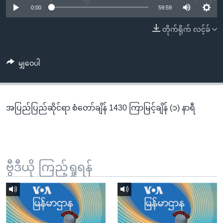
အ
0:00
59:59
သုတပဒေသာ အင်္ဂလိပ်စာ
ညွန်း
Learning English
တိုက်ရိုက် လင့်ခ်
စာမျက်နှာ
သို့
ဗွီအိုအေ လူမှုကွန်ယက်များ
ကျော်
မျှဝေပါ
ကြည့်
ရန်
ဘာသာစကားများ
ရှာဖွေ
အပြည်ပြည်ဆိုင်ရာ စံတော်ချိန် 1430 ကြာမြင့်ချိန် (၁) နာရီ
ရန်
နေရာ
သို့
ကျော်
ရန်
ဗွီဒီယို ကြည့်ရှုရန်