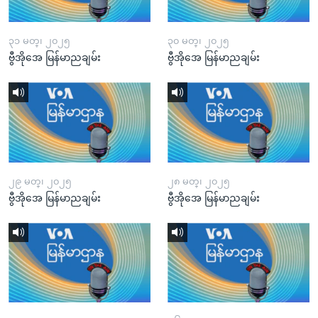
၃၁ မတ္၊ ၂၀၂၅
၃၀ မတ္၊ ၂၀၂၅
ဗွီအိုအေ မြန်မာညချမ်း
ဗွီအိုအေ မြန်မာညချမ်း
၂၉ မတ္၊ ၂၀၂၅
၂၈ မတ္၊ ၂၀၂၅
ဗွီအိုအေ မြန်မာညချမ်း
ဗွီအိုအေ မြန်မာညချမ်း