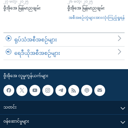
၂၇ မတ္၊ ၂၀၂၅
၂၆ မတ္၊ ၂၀၂၅
ဗွီအိုအေ မြန်မာညချမ်း
ဗွီအိုအေ မြန်မာညချမ်း
အစီအစဉ်တွဲများအားလုံးကြည့်ရှုရန်
ရုပ်သံအစီအစဉ်များ
ရေဒီယိုအစီအစဉ်များ
ဗွီအိုအေ လူမှုကွန်ယက်များ
သတင်း
၀န်ဆောင်မှုများ