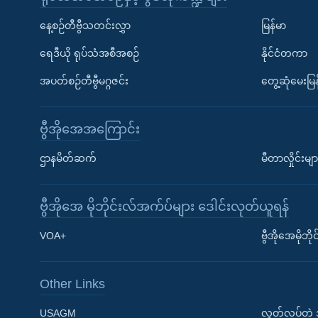
နေ့စဉ်တီဗွီသတင်းလွှာ
မြန်မာ
ရေဒီယို ရုပ်သံအစီအစဉ်
နိုင်ငံတကာ
အပတ်စဉ်တီဗွီမဂ္ဂဇင်း
တွေ့ဆုံမေးမြန
ဗွီအိုအေအကြောင်း
ဌာနမိတ်ဆက်
မီတာလှိုင်းမျာ
ဗွီအိုအေ မိုဘိုင်းလ်အက်ပ်များ ဒေါင်းလုတ်ယူရန်
Learning English
VOA+
ဗွီအိုအေမိုဘ
ဗွီအိုအေ လူမှုကွန်ယက်များ
Other Links
USAGM
လွတ်လပ်တဲ့