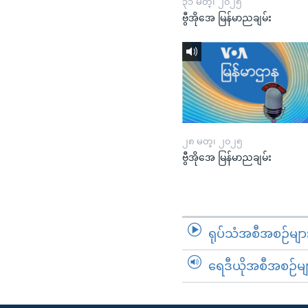
၃၁ မတ္၊ ၂၀၂၅
ဗွီအိုအေ မြန်မာညချမ်း
၂၈ မတ္၊ ၂၀၂၅
ဗွီအိုအေ မြန်မာညချမ်း
ရုပ်သံအစီအစဉ်မျာ
ရေဒီယိုအစီအစဉ်မျ