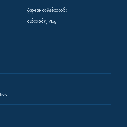
ဗွီအိုအေ တမိနစ်သတင်း
နော်သဇင်ရဲ့ Vlog
droid