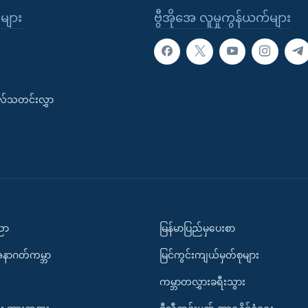
ုများ
ဗွီအိုအေ လူမှုကွန်ယက်များ
းလ်သတင်းလွှာ
ပညာ
မြန်မာပြည်မှပေးစာ
အနာဂတ်ကမ္ဘာ
မြင်ကွင်းကျယ်မှတ်စုများ
ကမ္ဘာတလွှားခရီးသွား