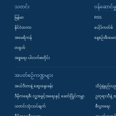
သတင်း
၀န်ဆောင်မှ
မြန်မာ
RSS
နိုင်ငံတကာ
ပေါ့ဒ်ကတ်စ်
အမေရိကန်
နေ့စဉ်အီးမေ
တရုတ်
အစ္စရေး-ပါလက်စတိုင်း
အပတ်စဉ်ကဏ္ဍများ
အယ်ဒီတာနဲ့ ဆွေးနွေးခန်း
သိပ္ပံနဲ့နည်း
ဒီမိုကရေစီ၊ လူ့အခွင့်အရေးနှင့် ခေတ်ပြိုင်ကမ္ဘာ
ဥတုရာသီနဲ့ 
သတင်းသုံးသပ်ချက်
စီးပွားရေး