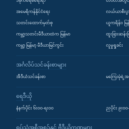
ဒီမိုကရေစီရေးရာ
တပတ်အတွင်
အမေရိကန်နိုင်ငံရေး
လယ်ယာစီးပွ
သတင်းထောက်မှတ်စု
ယူကရိန်း၊ မြန
ကမ္ဘာ့သတင်းမီဒီယာထဲက မြန်မာ
ထူးခြားဆန်း
ကမ္ဘာ့ မြန်မာ့ မီဒီယာမြင်ကွင်း
လူမှုရှုခင်း
အင်္ဂလိပ်သင်ခန်းစာများ
အီဒီယံသင်ခန်းစာ
မကြေးမုံရဲ့အင
ရေဒီယို
နံနက်ပိုင်း ၆း၀၀-ရး၀၀
ညပိုင်း ၉း၀
ရုပ်သံအစီအစဉ်နှင့် ဗွီဒီယိုကဏ္ဍများ