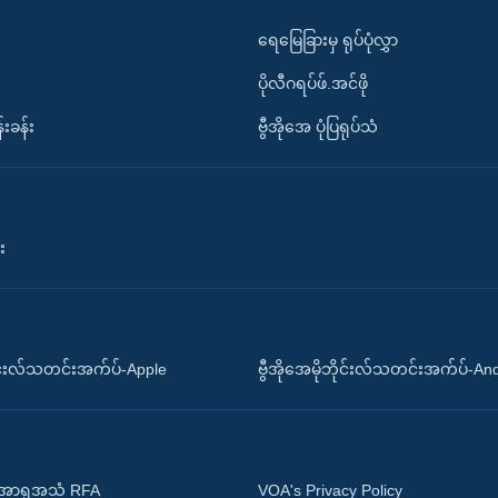
ရေမြေခြားမှ ရုပ်ပုံလွှာ
ပိုလီဂရပ်ဖ်.အင်ဖို
်းခန်း
ဗွီအိုအေ ပုံပြရုပ်သံ
း
ိုင်းလ်သတင်းအက်ပ်-Apple
ဗွီအိုအေမိုဘိုင်းလ်သတင်းအက်ပ်-An
 အာရှအသံ RFA
VOA's Privacy Policy