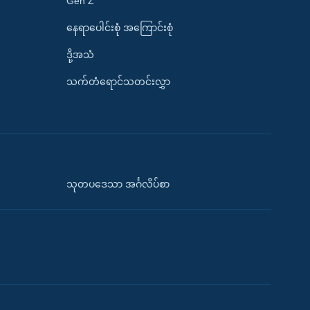
Gen Z
နေရာပေါင်းစုံ အကြောင်းစုံ
ဒို့အသံ
သက်တံရောင်သတင်းလွှာ
သုတပဒေသာ အင်္ဂလိပ်စာ