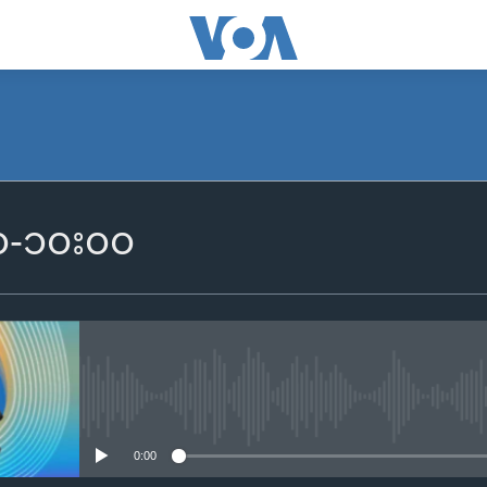
SUBSCRIBE
၀၀-၁၀း၀၀
Apple Podcasts
Spotify
ရယူရန်
No media source currently availa
0:00