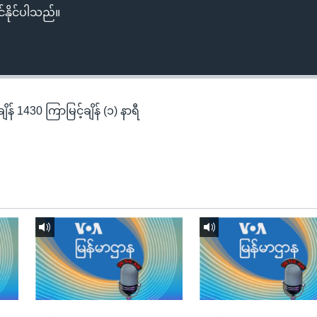
်နိုင်ပါသည်။
န် 1430 ကြာမြင့်ချိန် (၁) နာရီ