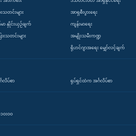
း အားကစား
ဒီသီတင်းပတ် အာရှနိုင်ငံရေး
ားသတင်းများ
အာရှစီးပွားရေး
်မာ နှိုင်းယှဉ်ချက်
ကျန်းမာရေး
ပြားသတင်းများ
အမျိုးသမီးကဏ္ဍ
ရိုဟင်ဂျာအရေး မျှော်လင့်ချက်
်္ဂလိပ်စာ
ရုပ်ရှင်ထဲက အင်္ဂလိပ်စာ
၀-၁၀း၀၀