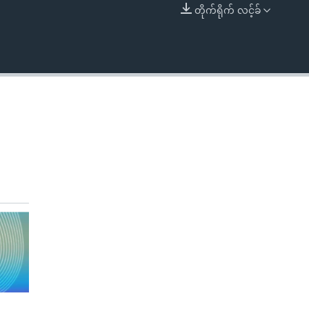
တိုက်ရိုက် လင့်ခ်
EMBED