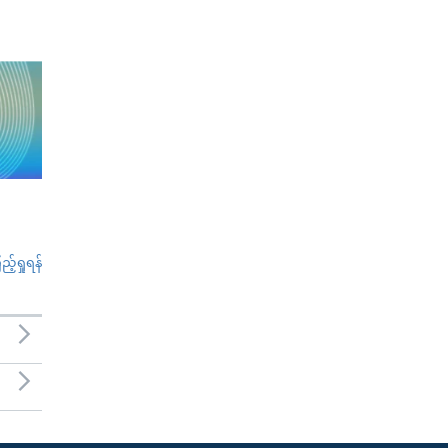
်ရှုရန်