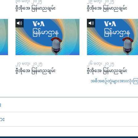
၃၀ မတ္၊ ၂၀၂၅
၂၉ မတ္၊ ၂၀၂၅
ဗွီအိုအေ မြန်မာညချမ်း
ဗွီအိုအေ မြန်မာညချမ်း
၂၇ မတ္၊ ၂၀၂၅
၂၆ မတ္၊ ၂၀၂၅
ဗွီအိုအေ မြန်မာညချမ်း
ဗွီအိုအေ မြန်မာညချမ်း
အစီအစဉ်တွဲများအားလုံးကြည့
း
ား