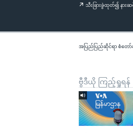
သုတပဒေသာ အင်္ဂလိပ်စာ
အ
သီးခြားခွဲထုတ်၍ နားဆင
ညွန်း
စာမျက်နှာ
သို့
ကျော်
ကြည့်
အပြည်ပြည်ဆိုင်ရာ စံတော်ချိ
ရန်
ရှာဖွေ
ရန်
နေရာ
ဗွီဒီယို ကြည့်ရှုရန်
သို့
ကျော်
ရန်