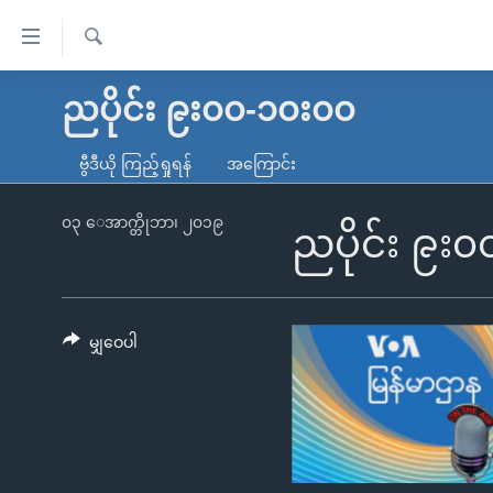
သုံး
ရ
ရှာဖွေ
လွယ်ကူ
မူလစာမျက်နှာ
ညပိုင်း ၉း၀၀-၁၀း၀၀
ရ
စေ
မြန်မာ
လာ
ဗွီဒီယို ကြည့်ရှုရန်
အကြောင်း
သည့်
ဒ်
ကမ္ဘာ့သတင်းများ
Link
ဗွီဒီယို
နိုင်ငံတကာ
၀၃ ေအာက္တိုဘာ၊ ၂၀၁၉
ညပိုင်း ၉း
များ
သတင်းလွတ်လပ်ခွင့်
အမေရိကန်
ပင်မ
ရပ်ဝန်းတခု လမ်းတခု အလွန်
တရုတ်
အကြောင်းအရာ
အင်္ဂလိပ်စာလေ့လာမယ်
အစ္စရေး-ပါလက်စတိုင်း
မျှဝေပါ
သို့
အပတ်စဉ်ကဏ္ဍများ
အမေရိကန်သုံးအီဒီယံ
ကျော်
ကြည့်
ရေဒီယိုနှင့်ရုပ်သံ အချက်အလက်များ
မကြေးမုံရဲ့ အင်္ဂလိပ်စာ
ရေဒီယို
ရန်
ရေဒီယို/တီဗွီအစီအစဉ်
ရုပ်ရှင်ထဲက အင်္ဂလိပ်စာ
တီဗွီ
ပင်မ