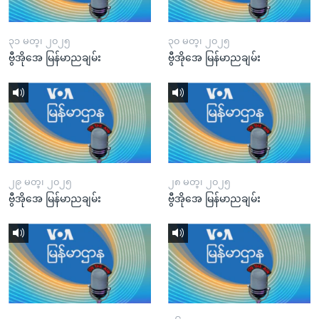
၃၁ မတ္၊ ၂၀၂၅
၃၀ မတ္၊ ၂၀၂၅
ဗွီအိုအေ မြန်မာညချမ်း
ဗွီအိုအေ မြန်မာညချမ်း
၂၉ မတ္၊ ၂၀၂၅
၂၈ မတ္၊ ၂၀၂၅
ဗွီအိုအေ မြန်မာညချမ်း
ဗွီအိုအေ မြန်မာညချမ်း