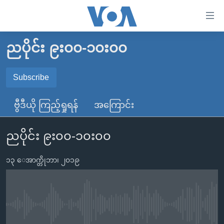
သုံး
ရ
လွယ်ကူ
ညပိုင်း ၉း၀၀-၁၀း၀၀
မူလစာမျက်နှာ
စေ
မြန်မာ
Subscribe
သည့်
SUBSCRIBE
ကမ္ဘာ့သတင်းများ
Link
ဗွီဒီယို ကြည့်ရှုရန်
အကြောင်း
ဗွီဒီယို
နိုင်ငံတကာ
များ
Spotify
သတင်းလွတ်လပ်ခွင့်
အမေရိကန်
ပင်မ
ညပိုင်း ၉း၀၀-၁၀း၀၀
ရပ်ဝန်းတခု လမ်းတခု အလွန်
တရုတ်
အကြောင်းအရာ
ရယူရန်
သို့
၁၃ ေအာက္တိုဘာ၊ ၂၀၁၉
အင်္ဂလိပ်စာလေ့လာမယ်
အစ္စရေး-ပါလက်စတိုင်း
ကျော်
အပတ်စဉ်ကဏ္ဍများ
အမေရိကန်သုံးအီဒီယံ
ကြည့်
ရေဒီယိုနှင့်ရုပ်သံ အချက်အလက်များ
မကြေးမုံရဲ့ အင်္ဂလိပ်စာ
ရေဒီယို
ရန်
No media source currently available
ပင်မ
ရေဒီယို/တီဗွီအစီအစဉ်
ရုပ်ရှင်ထဲက အင်္ဂလိပ်စာ
တီဗွီ