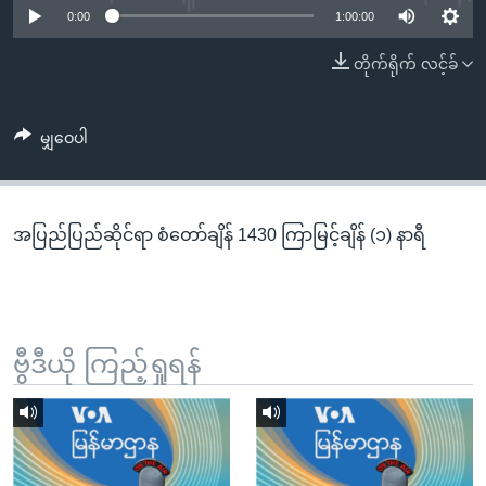
အ
0:00
1:00:00
သုတပဒေသာ အင်္ဂလိပ်စာ
ညွန်း
Learning English
တိုက်ရိုက် လင့်ခ်
စာမျက်နှာ
သို့
ဗွီအိုအေ လူမှုကွန်ယက်များ
ကျော်
မျှဝေပါ
ကြည့်
ရန်
ဘာသာစကားများ
ရှာဖွေ
အပြည်ပြည်ဆိုင်ရာ စံတော်ချိန် 1430 ကြာမြင့်ချိန် (၁) နာရီ
ရန်
နေရာ
သို့
ကျော်
ရန်
ဗွီဒီယို ကြည့်ရှုရန်