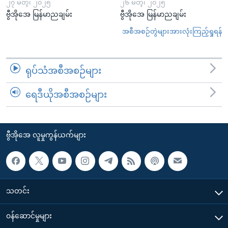
၂၇ မတ္၊ ၂၀၂၅
၂၆ မတ္၊ ၂၀၂၅
ဗွီအိုအေ မြန်မာညချမ်း
ဗွီအိုအေ မြန်မာညချမ်း
အစီအစဉ်တွဲများအားလုံးကြည့်ရှုရန်
ရုပ်သံအစီအစဉ်များ
ရေဒီယိုအစီအစဉ်များ
ဗွီအိုအေ လူမှုကွန်ယက်များ
သတင်း
၀န်ဆောင်မှုများ