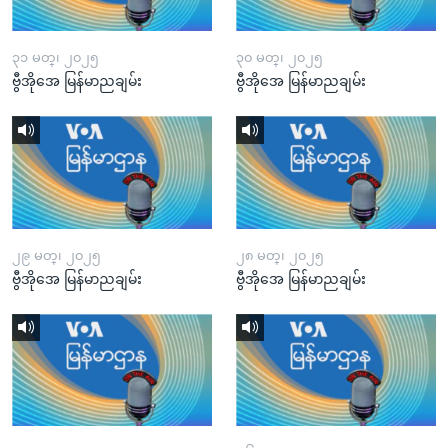
၃၁ မတ္၊ ၂၀၂၅
၃၀ မတ္၊ ၂၀၂၅
ဗွီအိုအေ မြန်မာညချမ်း
ဗွီအိုအေ မြန်မာညချမ်း
၂၉ မတ္၊ ၂၀၂၅
၂၈ မတ္၊ ၂၀၂၅
ဗွီအိုအေ မြန်မာညချမ်း
ဗွီအိုအေ မြန်မာညချမ်း