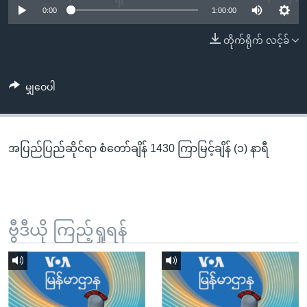
အ
0:00
1:00:00
သုတပဒေသာ အင်္ဂလိပ်စာ
ညွန်း
Learning English
တိုက်ရိုက် လင့်ခ်
စာမျက်နှာ
သို့
ဗွီအိုအေ လူမှုကွန်ယက်များ
ကျော်
မျှဝေပါ
ကြည့်
ရန်
ဘာသာစကားများ
ရှာဖွေ
အပြည်ပြည်ဆိုင်ရာ စံတော်ချိန် 1430 ကြာမြင့်ချိန် (၁) နာရီ
ရန်
နေရာ
သို့
ကျော်
ရန်
ဗွီဒီယို ကြည့်ရှုရန်