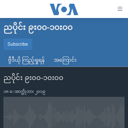
သုံး
ရ
လွယ်ကူ
ညပိုင်း ၉း၀၀-၁၀း၀၀
မူလစာမျက်နှာ
စေ
မြန်မာ
Subscribe
သည့်
SUBSCRIBE
ကမ္ဘာ့သတင်းများ
Link
ဗွီဒီယို ကြည့်ရှုရန်
အကြောင်း
ဗွီဒီယို
နိုင်ငံတကာ
များ
Spotify
သတင်းလွတ်လပ်ခွင့်
အမေရိကန်
ပင်မ
ညပိုင်း ၉း၀၀-၁၀း၀၀
ရပ်ဝန်းတခု လမ်းတခု အလွန်
တရုတ်
အကြောင်းအရာ
ရယူရန်
သို့
၁၈ ေအာက္တိုဘာ၊ ၂၀၁၉
အင်္ဂလိပ်စာလေ့လာမယ်
အစ္စရေး-ပါလက်စတိုင်း
ကျော်
အပတ်စဉ်ကဏ္ဍများ
အမေရိကန်သုံးအီဒီယံ
ကြည့်
ရေဒီယိုနှင့်ရုပ်သံ အချက်အလက်များ
မကြေးမုံရဲ့ အင်္ဂလိပ်စာ
ရေဒီယို
ရန်
No media source currently available
ပင်မ
ရေဒီယို/တီဗွီအစီအစဉ်
ရုပ်ရှင်ထဲက အင်္ဂလိပ်စာ
တီဗွီ