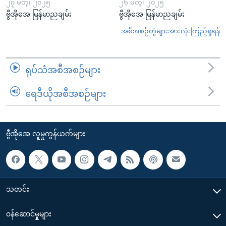
၂၇ မတ္၊ ၂၀၂၅
၂၆ မတ္၊ ၂၀၂၅
ဗွီအိုအေ မြန်မာညချမ်း
ဗွီအိုအေ မြန်မာညချမ်း
အစီအစဉ်တွဲများအားလုံးကြည့်ရှုရန်
ရုပ်သံအစီအစဉ်များ
ရေဒီယိုအစီအစဉ်များ
ဗွီအိုအေ လူမှုကွန်ယက်များ
သတင်း
၀န်ဆောင်မှုများ