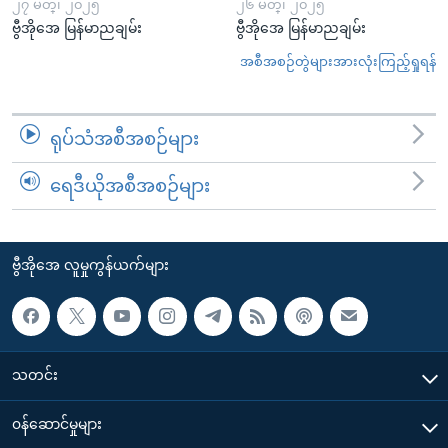
၂၇ မတ္၊ ၂၀၂၅
၂၆ မတ္၊ ၂၀၂၅
ဗွီအိုအေ မြန်မာညချမ်း
ဗွီအိုအေ မြန်မာညချမ်း
အစီအစဉ်တွဲများအားလုံးကြည့်ရှုရန်
ရုပ်သံအစီအစဉ်များ
ရေဒီယိုအစီအစဉ်များ
ဗွီအိုအေ လူမှုကွန်ယက်များ
သတင်း
၀န်ဆောင်မှုများ