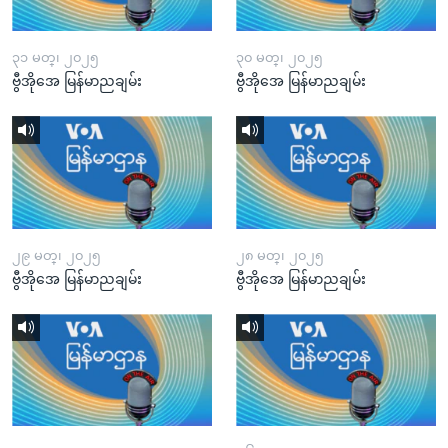
၃၁ မတ္၊ ၂၀၂၅
၃၀ မတ္၊ ၂၀၂၅
ဗွီအိုအေ မြန်မာညချမ်း
ဗွီအိုအေ မြန်မာညချမ်း
၂၉ မတ္၊ ၂၀၂၅
၂၈ မတ္၊ ၂၀၂၅
ဗွီအိုအေ မြန်မာညချမ်း
ဗွီအိုအေ မြန်မာညချမ်း