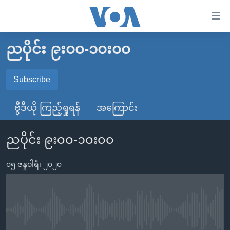
သုံး
ရ
လွယ်ကူ
ညပိုင်း ၉း၀၀-၁၀း၀၀
မူလစာမျက်နှာ
စေ
မြန်မာ
Subscribe
သည့်
SUBSCRIBE
ကမ္ဘာ့သတင်းများ
Link
ဗွီဒီယို ကြည့်ရှုရန်
အကြောင်း
ဗွီဒီယို
နိုင်ငံတကာ
များ
Spotify
သတင်းလွတ်လပ်ခွင့်
အမေရိကန်
ပင်မ
ညပိုင်း ၉း၀၀-၁၀း၀၀
ရပ်ဝန်းတခု လမ်းတခု အလွန်
တရုတ်
အကြောင်းအရာ
ရယူရန်
သို့
၀၅ ဇန္နဝါရီ၊ ၂၀၂၀
အင်္ဂလိပ်စာလေ့လာမယ်
အစ္စရေး-ပါလက်စတိုင်း
ကျော်
အပတ်စဉ်ကဏ္ဍများ
အမေရိကန်သုံးအီဒီယံ
ကြည့်
ရေဒီယိုနှင့်ရုပ်သံ အချက်အလက်များ
မကြေးမုံရဲ့ အင်္ဂလိပ်စာ
ရေဒီယို
ရန်
No media source currently available
ပင်မ
ရေဒီယို/တီဗွီအစီအစဉ်
ရုပ်ရှင်ထဲက အင်္ဂလိပ်စာ
တီဗွီ