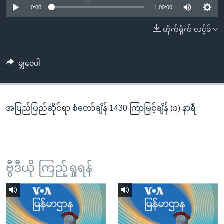
အ
0:00
1:00:00
သုတပဒေသာ အင်္ဂလိပ်စာ
ညွန်း
Learning English
တိုက်ရိုက် လင့်ခ်
စာမျက်နှာ
သို့
ဗွီအိုအေ လူမှုကွန်ယက်များ
ကျော်
မျှဝေပါ
ကြည့်
ရန်
ဘာသာစကားများ
ရှာဖွေ
အပြည်ပြည်ဆိုင်ရာ စံတော်ချိန် 1430 ကြာမြင့်ချိန် (၁) နာရီ
ရန်
နေရာ
သို့
ကျော်
ရန်
ဗွီဒီယို ကြည့်ရှုရန်