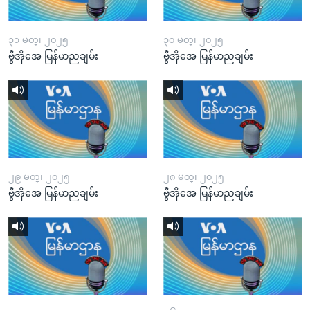
၃၁ မတ္၊ ၂၀၂၅
၃၀ မတ္၊ ၂၀၂၅
ဗွီအိုအေ မြန်မာညချမ်း
ဗွီအိုအေ မြန်မာညချမ်း
၂၉ မတ္၊ ၂၀၂၅
၂၈ မတ္၊ ၂၀၂၅
ဗွီအိုအေ မြန်မာညချမ်း
ဗွီအိုအေ မြန်မာညချမ်း