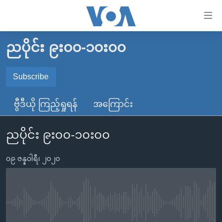
သုံး
ရ
လွယ်ကူ
ညပိုင်း ၉း၀၀-၁၀း၀၀
မူလစာမျက်နှာ
စေ
မြန်မာ
Subscribe
သည့်
SUBSCRIBE
ကမ္ဘာ့သတင်းများ
Link
ဗွီဒီယို ကြည့်ရှုရန်
အကြောင်း
ဗွီဒီယို
နိုင်ငံတကာ
များ
Spotify
သတင်းလွတ်လပ်ခွင့်
အမေရိကန်
ပင်မ
ညပိုင်း ၉း၀၀-၁၀း၀၀
ရပ်ဝန်းတခု လမ်းတခု အလွန်
တရုတ်
အကြောင်းအရာ
ရယူရန်
သို့
၀၉ ဇန္နဝါရီ၊ ၂၀၂၀
အင်္ဂလိပ်စာလေ့လာမယ်
အစ္စရေး-ပါလက်စတိုင်း
ကျော်
အပတ်စဉ်ကဏ္ဍများ
အမေရိကန်သုံးအီဒီယံ
ကြည့်
ရေဒီယိုနှင့်ရုပ်သံ အချက်အလက်များ
မကြေးမုံရဲ့ အင်္ဂလိပ်စာ
ရေဒီယို
ရန်
No media source currently available
ပင်မ
ရေဒီယို/တီဗွီအစီအစဉ်
ရုပ်ရှင်ထဲက အင်္ဂလိပ်စာ
တီဗွီ