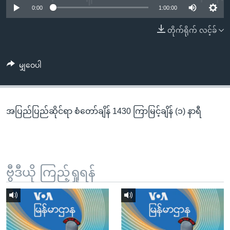
အ
0:00
1:00:00
သုတပဒေသာ အင်္ဂလိပ်စာ
ညွန်း
Learning English
တိုက်ရိုက် လင့်ခ်
စာမျက်နှာ
သို့
ဗွီအိုအေ လူမှုကွန်ယက်များ
ကျော်
မျှဝေပါ
ကြည့်
ရန်
ဘာသာစကားများ
ရှာဖွေ
အပြည်ပြည်ဆိုင်ရာ စံတော်ချိန် 1430 ကြာမြင့်ချိန် (၁) နာရီ
ရန်
နေရာ
သို့
ကျော်
ရန်
ဗွီဒီယို ကြည့်ရှုရန်