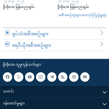
၂၇ မတ္၊ ၂၀၂၅
၂၆ မတ္၊ ၂၀၂၅
ဗွီအိုအေ မြန်မာညချမ်း
ဗွီအိုအေ မြန်မာညချမ်း
အစီအစဉ်တွဲများအားလုံးကြည့်ရှုရန်
ရုပ်သံအစီအစဉ်များ
ရေဒီယိုအစီအစဉ်များ
ဗွီအိုအေ လူမှုကွန်ယက်များ
သတင်း
၀န်ဆောင်မှုများ