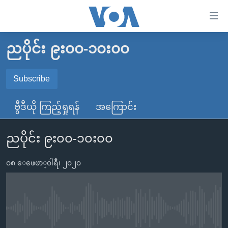
သုံး
ရ
လွယ်ကူ
ညပိုင်း ၉း၀၀-၁၀း၀၀
မူလစာမျက်နှာ
စေ
မြန်မာ
Subscribe
သည့်
SUBSCRIBE
ကမ္ဘာ့သတင်းများ
Link
ဗွီဒီယို ကြည့်ရှုရန်
အကြောင်း
ဗွီဒီယို
နိုင်ငံတကာ
များ
Spotify
သတင်းလွတ်လပ်ခွင့်
အမေရိကန်
ပင်မ
ညပိုင်း ၉း၀၀-၁၀း၀၀
ရပ်ဝန်းတခု လမ်းတခု အလွန်
တရုတ်
အကြောင်းအရာ
ရယူရန်
သို့
၀၈ ေဖေဖာ္၀ါရီ၊ ၂၀၂၀
အင်္ဂလိပ်စာလေ့လာမယ်
အစ္စရေး-ပါလက်စတိုင်း
ကျော်
အပတ်စဉ်ကဏ္ဍများ
အမေရိကန်သုံးအီဒီယံ
ကြည့်
ရေဒီယိုနှင့်ရုပ်သံ အချက်အလက်များ
မကြေးမုံရဲ့ အင်္ဂလိပ်စာ
ရေဒီယို
ရန်
No media source currently available
ပင်မ
ရေဒီယို/တီဗွီအစီအစဉ်
ရုပ်ရှင်ထဲက အင်္ဂလိပ်စာ
တီဗွီ