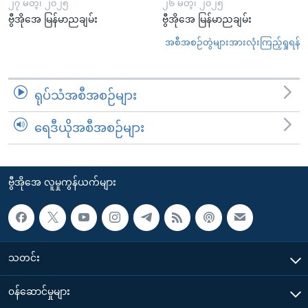
၂၇ မတ္၊ ၂၀၂၅
၂၆ မတ္၊ ၂၀၂၅
ဗွီအိုအေ မြန်မာညချမ်း
ဗွီအိုအေ မြန်မာညချမ်း
အစီအစဉ်တွဲများအားလုံးကြည့်ရှုရန်
ရုပ်သံအစီအစဉ်များ
ရေဒီယိုအစီအစဉ်များ
ဗွီအိုအေ လူမှုကွန်ယက်များ
သတင်း
၀န်ဆောင်မှုများ