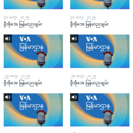
၃၁ မတ္၊ ၂၀၂၅
၃၀ မတ္၊ ၂၀၂၅
ဗွီအိုအေ မြန်မာညချမ်း
ဗွီအိုအေ မြန်မာညချမ်း
၂၉ မတ္၊ ၂၀၂၅
၂၈ မတ္၊ ၂၀၂၅
ဗွီအိုအေ မြန်မာညချမ်း
ဗွီအိုအေ မြန်မာညချမ်း