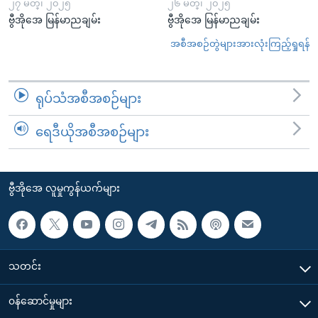
၂၇ မတ္၊ ၂၀၂၅
၂၆ မတ္၊ ၂၀၂၅
ဗွီအိုအေ မြန်မာညချမ်း
ဗွီအိုအေ မြန်မာညချမ်း
အစီအစဉ်တွဲများအားလုံးကြည့်ရှုရန်
ရုပ်သံအစီအစဉ်များ
ရေဒီယိုအစီအစဉ်များ
ဗွီအိုအေ လူမှုကွန်ယက်များ
သတင်း
၀န်ဆောင်မှုများ