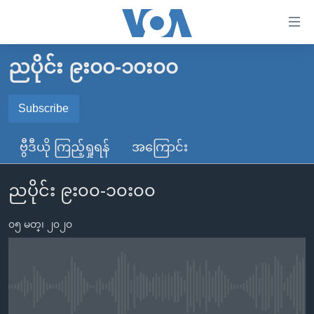
သုံး
ရ
လွယ်ကူ
ညပိုင်း ၉း၀၀-၁၀း၀၀
မူလစာမျက်နှာ
စေ
မြန်မာ
Subscribe
သည့်
SUBSCRIBE
ကမ္ဘာ့သတင်းများ
Link
ဗွီဒီယို ကြည့်ရှုရန်
အကြောင်း
ဗွီဒီယို
နိုင်ငံတကာ
များ
Spotify
သတင်းလွတ်လပ်ခွင့်
အမေရိကန်
ပင်မ
ညပိုင်း ၉း၀၀-၁၀း၀၀
ရပ်ဝန်းတခု လမ်းတခု အလွန်
တရုတ်
အကြောင်းအရာ
ရယူရန်
သို့
၀၅ မတ္၊ ၂၀၂၀
အင်္ဂလိပ်စာလေ့လာမယ်
အစ္စရေး-ပါလက်စတိုင်း
ကျော်
အပတ်စဉ်ကဏ္ဍများ
အမေရိကန်သုံးအီဒီယံ
ကြည့်
ရေဒီယိုနှင့်ရုပ်သံ အချက်အလက်များ
မကြေးမုံရဲ့ အင်္ဂလိပ်စာ
ရေဒီယို
ရန်
No media source currently available
ပင်မ
ရေဒီယို/တီဗွီအစီအစဉ်
ရုပ်ရှင်ထဲက အင်္ဂလိပ်စာ
တီဗွီ