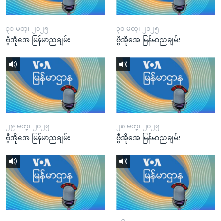
၃၁ မတ္၊ ၂၀၂၅
၃၀ မတ္၊ ၂၀၂၅
ဗွီအိုအေ မြန်မာညချမ်း
ဗွီအိုအေ မြန်မာညချမ်း
၂၉ မတ္၊ ၂၀၂၅
၂၈ မတ္၊ ၂၀၂၅
ဗွီအိုအေ မြန်မာညချမ်း
ဗွီအိုအေ မြန်မာညချမ်း