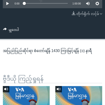
အ
0:00
1:00:00
သုတပဒေသာ အင်္ဂလိပ်စာ
ညွန်း
Learning English
တိုက်ရိုက် လင့်ခ်
စာမျက်နှာ
သို့
ဗွီအိုအေ လူမှုကွန်ယက်များ
ကျော်
မျှဝေပါ
ကြည့်
ရန်
ဘာသာစကားများ
ရှာဖွေ
အပြည်ပြည်ဆိုင်ရာ စံတော်ချိန် 1430 ကြာမြင့်ချိန် (၁) နာရီ
ရန်
နေရာ
သို့
ကျော်
ရန်
ဗွီဒီယို ကြည့်ရှုရန်