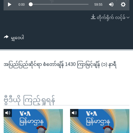
အ
0:00
59:55
သုတပဒေသာ အင်္ဂလိပ်စာ
ညွန်း
Learning English
တိုက်ရိုက် လင့်ခ်
စာမျက်နှာ
သို့
ဗွီအိုအေ လူမှုကွန်ယက်များ
ကျော်
မျှဝေပါ
ကြည့်
ရန်
ဘာသာစကားများ
ရှာဖွေ
အပြည်ပြည်ဆိုင်ရာ စံတော်ချိန် 1430 ကြာမြင့်ချိန် (၁) နာရီ
ရန်
နေရာ
သို့
ကျော်
ရန်
ဗွီဒီယို ကြည့်ရှုရန်