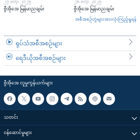
၂၇ မတ္၊ ၂၀၂၅
၂၆ မတ္၊ ၂၀၂၅
ဗွီအိုအေ မြန်မာညချမ်း
ဗွီအိုအေ မြန်မာညချမ်း
အစီအစဉ်တွဲများအားလုံးကြည့်ရှုရန်
ရုပ်သံအစီအစဉ်များ
ရေဒီယိုအစီအစဉ်များ
ဗွီအိုအေ လူမှုကွန်ယက်များ
သတင်း
၀န်ဆောင်မှုများ