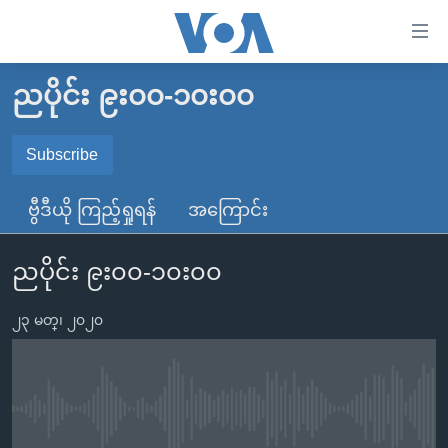
သုံး
ရ
လွယ်ကူ
ညပိုင်း ၉း၀၀-၁၀း၀၀
မူလစာမျက်နှာ
စေ
မြန်မာ
Subscribe
သည့်
SUBSCRIBE
ကမ္ဘာ့သတင်းများ
Link
ဗွီဒီယို ကြည့်ရှုရန်
အကြောင်း
ဗွီဒီယို
နိုင်ငံတကာ
များ
Spotify
သတင်းလွတ်လပ်ခွင့်
အမေရိကန်
ပင်မ
ညပိုင်း ၉း၀၀-၁၀း၀၀
ရပ်ဝန်းတခု လမ်းတခု အလွန်
တရုတ်
အကြောင်းအရာ
ရယူရန်
သို့
၂၃ မတ္၊ ၂၀၂၀
အင်္ဂလိပ်စာလေ့လာမယ်
အစ္စရေး-ပါလက်စတိုင်း
ကျော်
အပတ်စဉ်ကဏ္ဍများ
အမေရိကန်သုံးအီဒီယံ
ကြည့်
ရေဒီယိုနှင့်ရုပ်သံ အချက်အလက်များ
မကြေးမုံရဲ့ အင်္ဂလိပ်စာ
ရေဒီယို
ရန်
No media source currently available
ပင်မ
ရေဒီယို/တီဗွီအစီအစဉ်
ရုပ်ရှင်ထဲက အင်္ဂလိပ်စာ
တီဗွီ