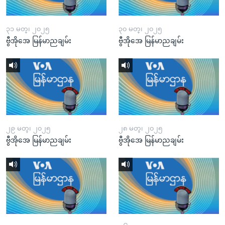
၃၁ မတ္၊ ၂၀၂၅
၃၀ မတ္၊ ၂၀၂၅
ဗွီအိုအေ မြန်မာညချမ်း
ဗွီအိုအေ မြန်မာညချမ်း
၂၉ မတ္၊ ၂၀၂၅
၂၈ မတ္၊ ၂၀၂၅
ဗွီအိုအေ မြန်မာညချမ်း
ဗွီအိုအေ မြန်မာညချမ်း