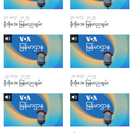
၃၁ မတ္၊ ၂၀၂၅
၃၀ မတ္၊ ၂၀၂၅
ဗွီအိုအေ မြန်မာညချမ်း
ဗွီအိုအေ မြန်မာညချမ်း
၂၉ မတ္၊ ၂၀၂၅
၂၈ မတ္၊ ၂၀၂၅
ဗွီအိုအေ မြန်မာညချမ်း
ဗွီအိုအေ မြန်မာညချမ်း