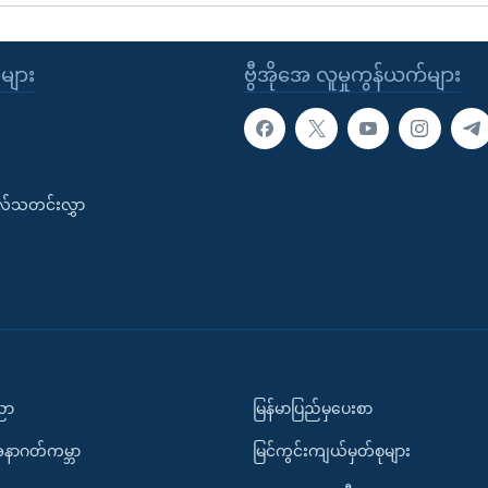
ုများ
ဗွီအိုအေ လူမှုကွန်ယက်များ
းလ်သတင်းလွှာ
ပညာ
မြန်မာပြည်မှပေးစာ
အနာဂတ်ကမ္ဘာ
မြင်ကွင်းကျယ်မှတ်စုများ