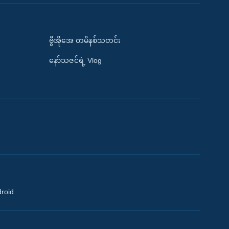
ဗွီအိုအေ တမိနစ်သတင်း
နော်သဇင်ရဲ့ Vlog
droid