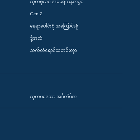
သုတစုံလင် အမေရိကန်တခွင်
Gen Z
နေရာပေါင်းစုံ အကြောင်းစုံ
ဒို့အသံ
သက်တံရောင်သတင်းလွှာ
သုတပဒေသာ အင်္ဂလိပ်စာ