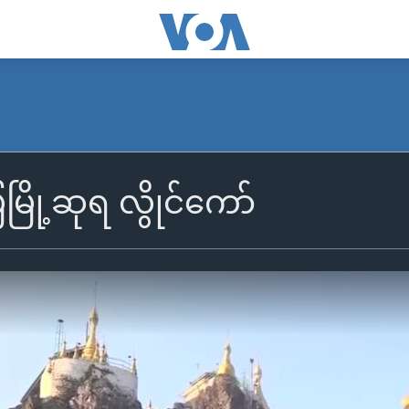
ြို့ဆုရ လွိုင်ကော်