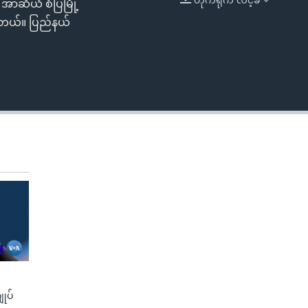
အာဆီယံ စံပြမြို့
EMBED
်ပါတယ်။ ပြည်နယ်
ျုပ်