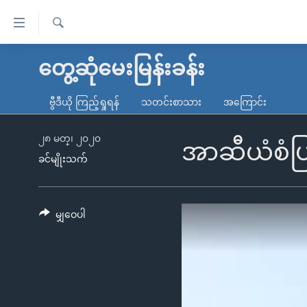
သုံး
ရ
ရှာဖွေ
လွယ်ကူ
မူလစာမျက်နှာ
တွေ့ဆုံမေးမြန်းခန်း
ရ
စေ
မြန်မာ
လာ
ဗွီဒီယို ကြည့်ရှုရန်
သတင်းစာသား
အကြောင်း
သည့်
ဒ်
ကမ္ဘာ့သတင်းများ
Link
ဗွီဒီယို
နိုင်ငံတကာ
၂၈ မတ္၊ ၂၀၂၀
အာဆီယံစံပြမ
များ
ခင်မျိုးသက်
သတင်းလွတ်လပ်ခွင့်
အမေရိကန်
ပင်မ
ရပ်ဝန်းတခု လမ်းတခု အလွန်
တရုတ်
အကြောင်းအရာ
အင်္ဂလိပ်စာလေ့လာမယ်
အစ္စရေး-ပါလက်စတိုင်း
မျှဝေပါ
သို့
အပတ်စဉ်ကဏ္ဍများ
အမေရိကန်သုံးအီဒီယံ
ကျော်
ကြည့်
ရေဒီယိုနှင့်ရုပ်သံ အချက်အလက်များ
မကြေးမုံရဲ့ အင်္ဂလိပ်စာ
ရေဒီယို
ရန်
ရေဒီယို/တီဗွီအစီအစဉ်
ရုပ်ရှင်ထဲက အင်္ဂလိပ်စာ
တီဗွီ
ပင်မ