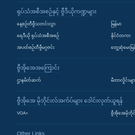
ရုပ်သံအစီအစဉ်နှင့် ဗွီဒီယိုကဏ္ဍများ
နေ့စဉ်တီဗွီသတင်းလွှာ
မြန်မာ
ရေဒီယို ရုပ်သံအစီအစဉ်
နိုင်ငံတကာ
အပတ်စဉ်တီဗွီမဂ္ဂဇင်း
တွေ့ဆုံမေးမြန
ဗွီအိုအေအကြောင်း
ဌာနမိတ်ဆက်
မီတာလှိုင်းမျာ
ဗွီအိုအေ မိုဘိုင်းလ်အက်ပ်များ ဒေါင်းလုတ်ယူရန်
Learning English
VOA+
ဗွီအိုအေမိုဘ
ဗွီအိုအေ လူမှုကွန်ယက်များ
Other Links