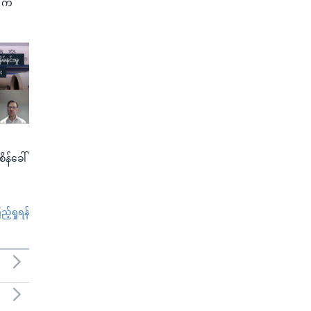
G က
စိန်ခေါ်
်ရှုရန်