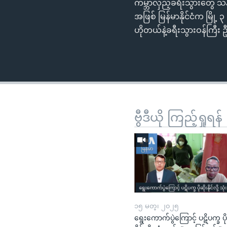
ကမ္ဘာလှည့်ခရီးသွားတွေ သန
အဖြစ် မြန်မာနိုင်ငံက မြို
ဟိုတယ်နဲ့ခရီးသွားဝန်ကြီး 
ဗွီဒီယို ကြည့်ရှုရန်
၁၅ မတ္၊ ၂၀၂၅
ရွေးကောက်ပွဲကြောင့် ပဋိပက္ခ ပို