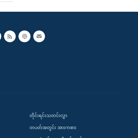
တိုင်းရင်းသတင်းလွှာ
တပတ်အတွင်း အားကစား