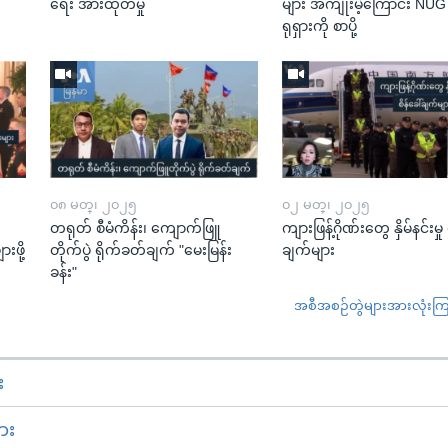
ရေး အားထုတ်မှု
များ အကျိုးမဲ့ကြောင်း NU
ရုရှားကို စာပို့
၀၈ မတ္၊ ၂၀၂၅
၀၂ မတ္၊ ၂၀၂၅
တရုတ် စီမံကိန်း၊ ကျောက်ဖြူ
ကျားဖြန့်ဂိုဏ်းတွေ နှိမ်နင်းမှု 
းဖို့
တိုက်ပွဲ ရိုက်ခတ်ချက် "မေးမြန်း
ချက်များ
ခန်း"
အစီအစဉ်တွဲများအားလုံးကြည့
း
ား