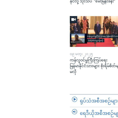
နိုင်လို့ သုံးသပ် "မေးမြန်းခန်း"
၀၉ မတ္၊ ၂၀၂၅
ကန်လူဝင်မှုကြီးကြပ်ရေး
မြန်မာနိုင်ငံသားများ စိုးရိမ်စိတ်မျာ
မလို
ရုပ်သံအစီအစဉ်မျာ
ရေဒီယိုအစီအစဉ်မျ