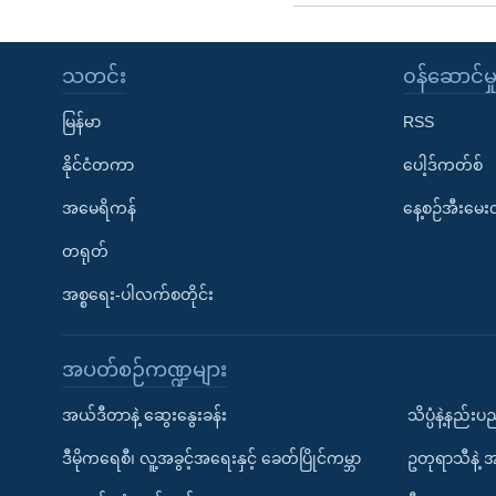
သတင်း
၀န်ဆောင်မှ
မြန်မာ
RSS
နိုင်ငံတကာ
ပေါ့ဒ်ကတ်စ်
အမေရိကန်
နေ့စဉ်အီးမေ
တရုတ်
အစ္စရေး-ပါလက်စတိုင်း
အပတ်စဉ်ကဏ္ဍများ
အယ်ဒီတာနဲ့ ဆွေးနွေးခန်း
သိပ္ပံနဲ့နည်း
ဒီမိုကရေစီ၊ လူ့အခွင့်အရေးနှင့် ခေတ်ပြိုင်ကမ္ဘာ
ဥတုရာသီနဲ့ 