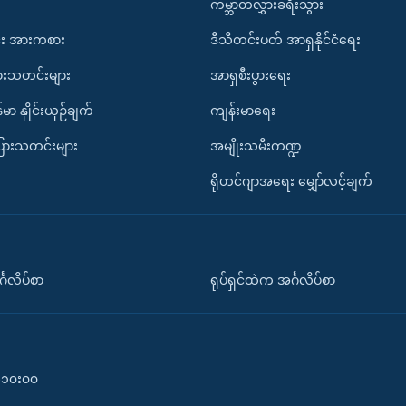
ကမ္ဘာတလွှားခရီးသွား
း အားကစား
ဒီသီတင်းပတ် အာရှနိုင်ငံရေး
ားသတင်းများ
အာရှစီးပွားရေး
်မာ နှိုင်းယှဉ်ချက်
ကျန်းမာရေး
ပြားသတင်းများ
အမျိုးသမီးကဏ္ဍ
ရိုဟင်ဂျာအရေး မျှော်လင့်ချက်
်္ဂလိပ်စာ
ရုပ်ရှင်ထဲက အင်္ဂလိပ်စာ
၀-၁၀း၀၀