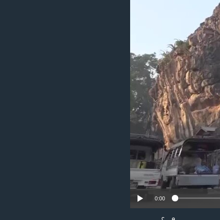
သုတပဒေသာ အင်္ဂလိပ်စာ
အ
ညွန်း
စာမျက်နှာ
သို့
ကျော်
ကြည့်
ရန်
ရှာဖွေ
ရန်
နေရာ
သို့
ကျော်
ရန်
0:00