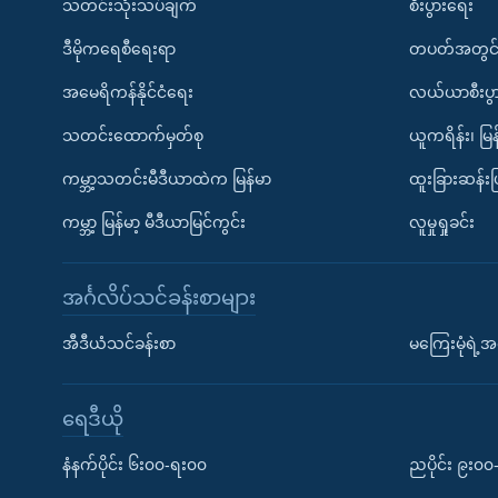
သတင်းသုံးသပ်ချက်
စီးပွားရေး
ဒီမိုကရေစီရေးရာ
တပတ်အတွင်
အမေရိကန်နိုင်ငံရေး
လယ်ယာစီးပွ
သတင်းထောက်မှတ်စု
ယူကရိန်း၊ မြန
ကမ္ဘာ့သတင်းမီဒီယာထဲက မြန်မာ
ထူးခြားဆန်း
ကမ္ဘာ့ မြန်မာ့ မီဒီယာမြင်ကွင်း
လူမှုရှုခင်း
အင်္ဂလိပ်သင်ခန်းစာများ
အီဒီယံသင်ခန်းစာ
မကြေးမုံရဲ့အင
ရေဒီယို
နံနက်ပိုင်း ၆း၀၀-ရး၀၀
ညပိုင်း ၉း၀