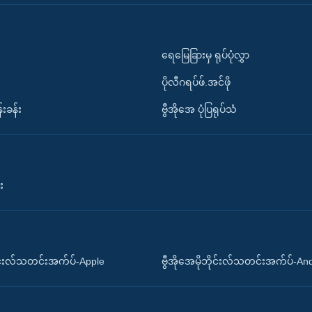
ရေမြေခြားမှ ရုပ်ပုံလွှာ
ပိုလီဂရပ်ဖ်.အင်ဖို
်းခန်း
ဗွီအိုအေ ပုံပြရုပ်သံ
း
ိုင်းလ်သတင်းအက်ပ်-Apple
ဗွီအိုအေမိုဘိုင်းလ်သတင်းအက်ပ်-An