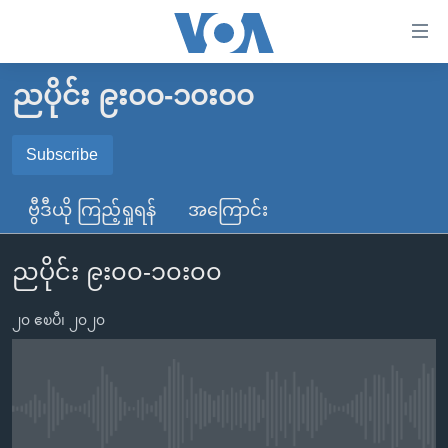
သုံး
ရ
လွယ်ကူ
ညပိုင်း ၉း၀၀-၁၀း၀၀
မူလစာမျက်နှာ
စေ
မြန်မာ
Subscribe
သည့်
SUBSCRIBE
ကမ္ဘာ့သတင်းများ
Link
ဗွီဒီယို ကြည့်ရှုရန်
အကြောင်း
ဗွီဒီယို
နိုင်ငံတကာ
များ
Spotify
သတင်းလွတ်လပ်ခွင့်
အမေရိကန်
ပင်မ
ညပိုင်း ၉း၀၀-၁၀း၀၀
ရပ်ဝန်းတခု လမ်းတခု အလွန်
တရုတ်
အကြောင်းအရာ
ရယူရန်
သို့
၂၀ ဧၿပီ၊ ၂၀၂၀
အင်္ဂလိပ်စာလေ့လာမယ်
အစ္စရေး-ပါလက်စတိုင်း
ကျော်
အပတ်စဉ်ကဏ္ဍများ
အမေရိကန်သုံးအီဒီယံ
ကြည့်
ရေဒီယိုနှင့်ရုပ်သံ အချက်အလက်များ
မကြေးမုံရဲ့ အင်္ဂလိပ်စာ
ရေဒီယို
ရန်
No media source currently available
ပင်မ
ရေဒီယို/တီဗွီအစီအစဉ်
ရုပ်ရှင်ထဲက အင်္ဂလိပ်စာ
တီဗွီ