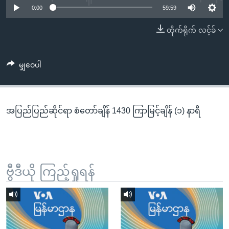
အ
0:00
59:59
သုတပဒေသာ အင်္ဂလိပ်စာ
ညွန်း
Learning English
တိုက်ရိုက် လင့်ခ်
စာမျက်နှာ
သို့
ဗွီအိုအေ လူမှုကွန်ယက်များ
ကျော်
မျှဝေပါ
ကြည့်
ရန်
ဘာသာစကားများ
ရှာဖွေ
အပြည်ပြည်ဆိုင်ရာ စံတော်ချိန် 1430 ကြာမြင့်ချိန် (၁) နာရီ
ရန်
နေရာ
သို့
ကျော်
ရန်
ဗွီဒီယို ကြည့်ရှုရန်