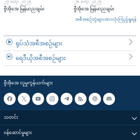
၂၇ မတ္၊ ၂၀၂၅
၂၆ မတ္၊ ၂၀၂၅
ဗွီအိုအေ မြန်မာညချမ်း
ဗွီအိုအေ မြန်မာညချမ်း
အစီအစဉ်တွဲများအားလုံးကြည့်ရှုရန်
ရုပ်သံအစီအစဉ်များ
ရေဒီယိုအစီအစဉ်များ
ဗွီအိုအေ လူမှုကွန်ယက်များ
သတင်း
၀န်ဆောင်မှုများ