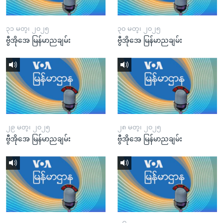
၃၁ မတ္၊ ၂၀၂၅
၃၀ မတ္၊ ၂၀၂၅
ဗွီအိုအေ မြန်မာညချမ်း
ဗွီအိုအေ မြန်မာညချမ်း
၂၉ မတ္၊ ၂၀၂၅
၂၈ မတ္၊ ၂၀၂၅
ဗွီအိုအေ မြန်မာညချမ်း
ဗွီအိုအေ မြန်မာညချမ်း