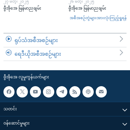
၂၇ မတ္၊ ၂၀၂၅
၂၆ မတ္၊ ၂၀၂၅
ဗွီအိုအေ မြန်မာညချမ်း
ဗွီအိုအေ မြန်မာညချမ်း
အစီအစဉ်တွဲများအားလုံးကြည့်ရှုရန်
ရုပ်သံအစီအစဉ်များ
ရေဒီယိုအစီအစဉ်များ
ဗွီအိုအေ လူမှုကွန်ယက်များ
သတင်း
၀န်ဆောင်မှုများ