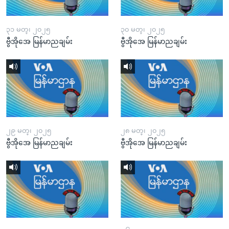
၃၁ မတ္၊ ၂၀၂၅
၃၀ မတ္၊ ၂၀၂၅
ဗွီအိုအေ မြန်မာညချမ်း
ဗွီအိုအေ မြန်မာညချမ်း
၂၉ မတ္၊ ၂၀၂၅
၂၈ မတ္၊ ၂၀၂၅
ဗွီအိုအေ မြန်မာညချမ်း
ဗွီအိုအေ မြန်မာညချမ်း