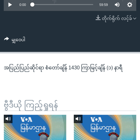
အ
0:00
59:59
သုတပဒေသာ အင်္ဂလိပ်စာ
ညွန်း
Learning English
တိုက်ရိုက် လင့်ခ်
စာမျက်နှာ
သို့
ဗွီအိုအေ လူမှုကွန်ယက်များ
ကျော်
မျှဝေပါ
ကြည့်
ရန်
ဘာသာစကားများ
ရှာဖွေ
အပြည်ပြည်ဆိုင်ရာ စံတော်ချိန် 1430 ကြာမြင့်ချိန် (၁) နာရီ
ရန်
နေရာ
သို့
ကျော်
ရန်
ဗွီဒီယို ကြည့်ရှုရန်