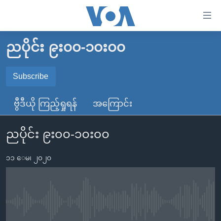
သုံး
ရ
လွယ်ကူ
ညပိုင်း ၉း၀၀-၁၀း၀၀
မူလစာမျက်နှာ
စေ
မြန်မာ
Subscribe
သည့်
SUBSCRIBE
ကမ္ဘာ့သတင်းများ
Link
ဗွီဒီယို ကြည့်ရှုရန်
အကြောင်း
ဗွီဒီယို
နိုင်ငံတကာ
များ
Spotify
သတင်းလွတ်လပ်ခွင့်
အမေရိကန်
ပင်မ
ညပိုင်း ၉း၀၀-၁၀း၀၀
ရပ်ဝန်းတခု လမ်းတခု အလွန်
တရုတ်
အကြောင်းအရာ
ရယူရန်
သို့
၁၁ ေမ၊ ၂၀၂၀
အင်္ဂလိပ်စာလေ့လာမယ်
အစ္စရေး-ပါလက်စတိုင်း
ကျော်
အပတ်စဉ်ကဏ္ဍများ
အမေရိကန်သုံးအီဒီယံ
ကြည့်
ရေဒီယိုနှင့်ရုပ်သံ အချက်အလက်များ
မကြေးမုံရဲ့ အင်္ဂလိပ်စာ
ရေဒီယို
ရန်
No media source currently available
ပင်မ
ရေဒီယို/တီဗွီအစီအစဉ်
ရုပ်ရှင်ထဲက အင်္ဂလိပ်စာ
တီဗွီ