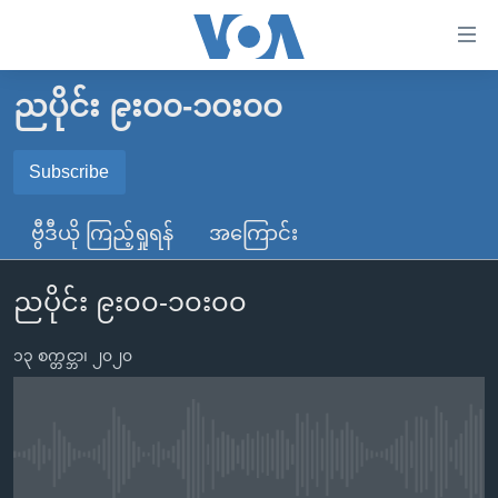
သုံး
ရ
လွယ်ကူ
ညပိုင်း ၉း၀၀-၁၀း၀၀
မူလစာမျက်နှာ
စေ
မြန်မာ
Subscribe
သည့်
SUBSCRIBE
ကမ္ဘာ့သတင်းများ
Link
ဗွီဒီယို ကြည့်ရှုရန်
အကြောင်း
ဗွီဒီယို
နိုင်ငံတကာ
များ
Spotify
သတင်းလွတ်လပ်ခွင့်
အမေရိကန်
ပင်မ
ညပိုင်း ၉း၀၀-၁၀း၀၀
ရပ်ဝန်းတခု လမ်းတခု အလွန်
တရုတ်
အကြောင်းအရာ
ရယူရန်
သို့
၁၃ စက္တင္ဘာ၊ ၂၀၂၀
အင်္ဂလိပ်စာလေ့လာမယ်
အစ္စရေး-ပါလက်စတိုင်း
ကျော်
အပတ်စဉ်ကဏ္ဍများ
အမေရိကန်သုံးအီဒီယံ
ကြည့်
ရေဒီယိုနှင့်ရုပ်သံ အချက်အလက်များ
မကြေးမုံရဲ့ အင်္ဂလိပ်စာ
ရေဒီယို
ရန်
No media source currently available
ပင်မ
ရေဒီယို/တီဗွီအစီအစဉ်
ရုပ်ရှင်ထဲက အင်္ဂလိပ်စာ
တီဗွီ