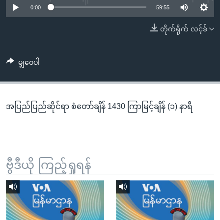
အ
0:00
59:55
သုတပဒေသာ အင်္ဂလိပ်စာ
ညွန်း
Learning English
တိုက်ရိုက် လင့်ခ်
စာမျက်နှာ
သို့
ဗွီအိုအေ လူမှုကွန်ယက်များ
ကျော်
မျှဝေပါ
ကြည့်
ရန်
ဘာသာစကားများ
ရှာဖွေ
အပြည်ပြည်ဆိုင်ရာ စံတော်ချိန် 1430 ကြာမြင့်ချိန် (၁) နာရီ
ရန်
နေရာ
သို့
ကျော်
ရန်
ဗွီဒီယို ကြည့်ရှုရန်