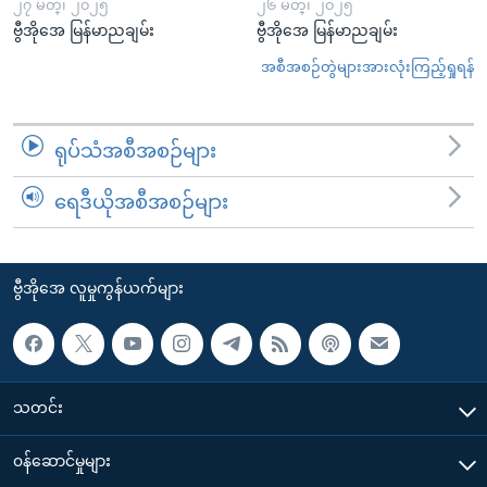
၂၇ မတ္၊ ၂၀၂၅
၂၆ မတ္၊ ၂၀၂၅
ဗွီအိုအေ မြန်မာညချမ်း
ဗွီအိုအေ မြန်မာညချမ်း
အစီအစဉ်တွဲများအားလုံးကြည့်ရှုရန်
ရုပ်သံအစီအစဉ်များ
ရေဒီယိုအစီအစဉ်များ
ဗွီအိုအေ လူမှုကွန်ယက်များ
သတင်း
၀န်ဆောင်မှုများ