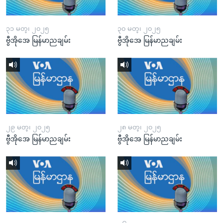
၃၁ မတ္၊ ၂၀၂၅
၃၀ မတ္၊ ၂၀၂၅
ဗွီအိုအေ မြန်မာညချမ်း
ဗွီအိုအေ မြန်မာညချမ်း
၂၉ မတ္၊ ၂၀၂၅
၂၈ မတ္၊ ၂၀၂၅
ဗွီအိုအေ မြန်မာညချမ်း
ဗွီအိုအေ မြန်မာညချမ်း