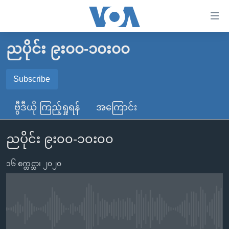
သုံး
ရ
လွယ်ကူ
ညပိုင်း ၉း၀၀-၁၀း၀၀
မူလစာမျက်နှာ
စေ
မြန်မာ
Subscribe
သည့်
SUBSCRIBE
ကမ္ဘာ့သတင်းများ
Link
ဗွီဒီယို ကြည့်ရှုရန်
အကြောင်း
ဗွီဒီယို
နိုင်ငံတကာ
များ
Spotify
သတင်းလွတ်လပ်ခွင့်
အမေရိကန်
ပင်မ
ညပိုင်း ၉း၀၀-၁၀း၀၀
ရပ်ဝန်းတခု လမ်းတခု အလွန်
တရုတ်
အကြောင်းအရာ
ရယူရန်
သို့
၁၆ စက္တင္ဘာ၊ ၂၀၂၀
အင်္ဂလိပ်စာလေ့လာမယ်
အစ္စရေး-ပါလက်စတိုင်း
ကျော်
အပတ်စဉ်ကဏ္ဍများ
အမေရိကန်သုံးအီဒီယံ
ကြည့်
ရေဒီယိုနှင့်ရုပ်သံ အချက်အလက်များ
မကြေးမုံရဲ့ အင်္ဂလိပ်စာ
ရေဒီယို
ရန်
No media source currently available
ပင်မ
ရေဒီယို/တီဗွီအစီအစဉ်
ရုပ်ရှင်ထဲက အင်္ဂလိပ်စာ
တီဗွီ