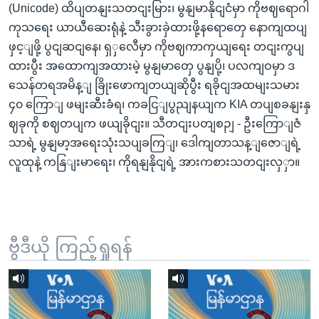
(Unicode) ထိပျတနျးသတငျးမြား၊ မွနျမာနိုငျငံမှာ ကိုဗဈရောဂါ
ကုသရေး ယာယီဆေးရုံနဲ့ သီးခွားခှဲထားဖို့နရောတှေ နောကျထပျ
ဖှင့ျဖို့ ပွငျဆငျနေ၊ ရှှလေီမှာ ကိုဗဈကာကှယျရေး တငျးကွပျ
ထားပွီး အထောကျအထားမဲ့ မွနျမာတှေ ပွနျပို့၊ ပလကျဝမှာ ဒ
သေန်တရအမိန့ျ ခြိုးဖောကျတယျဆိုပွီး ရခိုငျအထမျးသမား
၄၀ ကြောျ ဖမျးဆီးခံရ၊ ကခငြျပွညျနယျက KIA တပျစခနျးနှ
ဈခုကို စဈတပျက ဖယျခိုငျး။ သီတငျးပတျစဉျ - ဦးကြောျဇံ
သာရဲ့ မွနျမာ့အရေးသုံးသပျခကြျ၊ ဒေါကျတာသန့ျဇောျရဲ့
လူထုနဲ့ ကနြျးမာရေး၊ ကိုရနျနိုငျရဲ့ အားကစားသတငျးလှှာ။
ဗွီဒီယို ကြည့်ရှုရန်