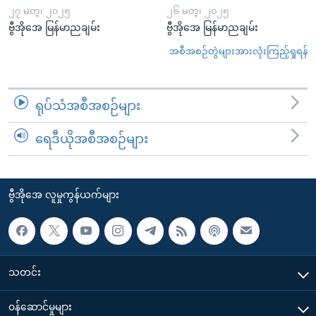
၂၇ မတ္၊ ၂၀၂၅
၂၆ မတ္၊ ၂၀၂၅
ဗွီအိုအေ မြန်မာညချမ်း
ဗွီအိုအေ မြန်မာညချမ်း
အစီအစဉ်တွဲများအားလုံးကြည့်ရှုရန်
ရုပ်သံအစီအစဉ်များ
ရေဒီယိုအစီအစဉ်များ
ဗွီအိုအေ လူမှုကွန်ယက်များ
သတင်း
၀န်ဆောင်မှုများ