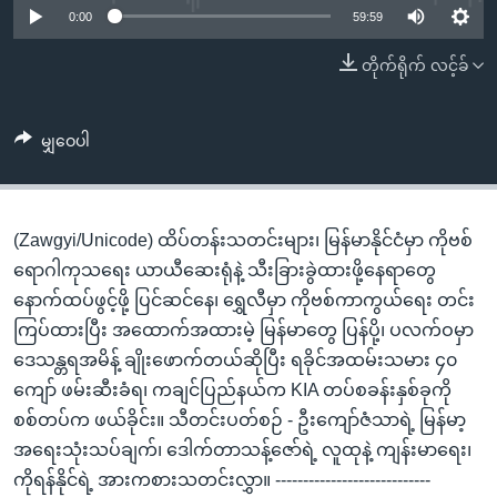
အ
0:00
59:59
သုတပဒေသာ အင်္ဂလိပ်စာ
ညွန်း
Learning English
တိုက်ရိုက် လင့်ခ်
စာမျက်နှာ
သို့
ဗွီအိုအေ လူမှုကွန်ယက်များ
ကျော်
မျှဝေပါ
ကြည့်
ရန်
ဘာသာစကားများ
ရှာဖွေ
(Zawgyi/Unicode) ထိပ်တန်းသတင်းများ၊ မြန်မာနိုင်ငံမှာ ကိုဗစ်
ရန်
ရောဂါကုသရေး ယာယီဆေးရုံနဲ့ သီးခြားခွဲထားဖို့နေရာတွေ
နေရာ
နောက်ထပ်ဖွင့်ဖို့ ပြင်ဆင်နေ၊ ရွှေလီမှာ ကိုဗစ်ကာကွယ်ရေး တင်း
သို့
ကြပ်ထားပြီး အထောက်အထားမဲ့ မြန်မာတွေ ပြန်ပို့၊ ပလက်ဝမှာ
ကျော်
ဒေသန္တရအမိန့် ချိုးဖောက်တယ်ဆိုပြီး ရခိုင်အထမ်းသမား ၄၀
ရန်
ကျော် ဖမ်းဆီးခံရ၊ ကချင်ပြည်နယ်က KIA တပ်စခန်းနှစ်ခုကို
စစ်တပ်က ဖယ်ခိုင်း။ သီတင်းပတ်စဉ် - ဦးကျော်ဇံသာရဲ့ မြန်မာ့
အရေးသုံးသပ်ချက်၊ ဒေါက်တာသန့်ဇော်ရဲ့ လူထုနဲ့ ကျန်းမာရေး၊
ကိုရန်နိုင်ရဲ့ အားကစားသတင်းလွှာ။ ----------------------------