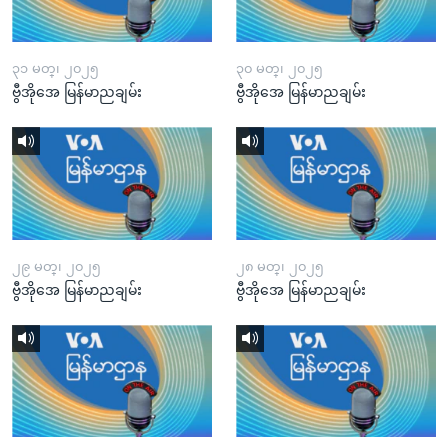
၃၁ မတ္၊ ၂၀၂၅
၃၀ မတ္၊ ၂၀၂၅
ဗွီအိုအေ မြန်မာညချမ်း
ဗွီအိုအေ မြန်မာညချမ်း
၂၉ မတ္၊ ၂၀၂၅
၂၈ မတ္၊ ၂၀၂၅
ဗွီအိုအေ မြန်မာညချမ်း
ဗွီအိုအေ မြန်မာညချမ်း